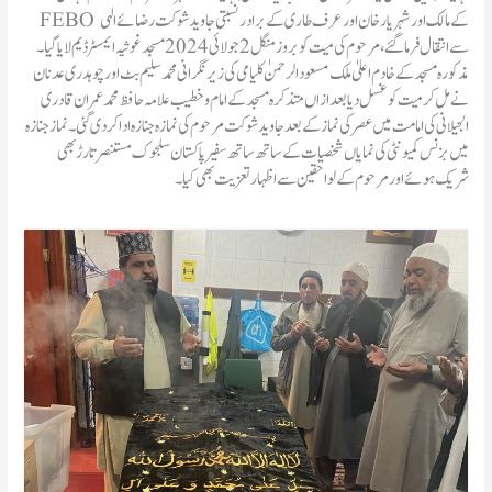
FEBO کے مالک اور شہر یار خان اورعرف طاری کے برادر نسبتی جاوید شوکت رضائے الہی
سے انتقال فرما گئے،مرحوم کی میت کو بروز منگل 2 جولائی 2024 مسجد غوثیہ ایمسٹر ڈیم لایا گیا ۔
مذکورہ مسجد کے خادم اعلیٰ ملک مسعود الرحمن ٰکلیامی کی زیر نگرانی محمد سلیم بٹ اور چوہدری عدنان
نے مل کر میت کو غسل دیا بعد ازاں متذکرہ مسجدکے امام و خطیب علامہ حافظ محمد عمران قادری
الجیلانی کی امامت میں عصر کی نماز کے بعد جاوید شوکت مرحوم کی نمازہ جنازہ ادا کر دی گئی ۔ نماز جنازہ
میں بزنس کمیونٹی کی نمایاں شخصیات کے ساتھ ساتھ سفیر پاکستان سلجوک مستنصر تار ڑبھی
شریک ہوئے اور مرحوم کے لواحقین سے اظہار تعزیت بھی کیا۔