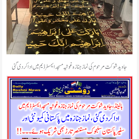
جاوید شوکت مرحوم کی نماز جنازہ غوثیہ مسجد ایمسٹرڈیم میں ادا کردی گئی