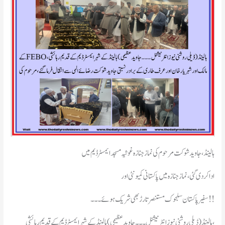
ہالینڈ ، جاوید شوکت مرحوم کی نماز جنازہ غوثیہ مسجد ایمسٹرڈیم میں
ادا کردی گئی، نماز جنازہ میں پاکستانی کمیونٹی اور
سفیر پاکستان سلجوک مستنصر تارڑ بھی شریک ہوئے ۔۔۔!!
ہالینڈ(ڈیلی روشنی نیوز انٹرنیشنل۔۔ ۔جاوید عظیمی ) ہالینڈ کے شہر ایمسٹر ڈیم کے قدیم رہائشی،