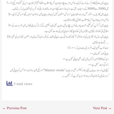
7- جاپان میں صفائی کا کام کرنے والے کو ایک خاص نام سے پکارا جاتا ہے جس کا مطلب ہیلتھ اینجینئر بنتا ہے۔ اس کی تنخواہ امریکی ڈالر
میں 5000 سے 8000 کے درمیان رہتی ہے۔ اس ملازمت کیلئے امیدوار باقاعدہ زبانی اور تحریری امتحان پاس کرتے ہیں۔
8- جاپان میں گاڑیوں، ریسٹورنٹس اور بند مقامات پر موبائل استعمال نہیں کیا جاتا۔ جاپان میں سائلنٹ موڈ پر لگے موبائل کو ایک
خاص نام دیا جاتا ہے جس کا مطلب اخلاق پر لگا ہونا بنتا ہے۔
9- جاپان میں اگر آپ کسی کھلی دعوت یا بوفے ڈنر پر چلے جائیں وہاں پر بھی یہی دیکھیں گے کہ لوگ اپنی پلیٹوں میں ضرورت کے
مطابق ہی کھانا ڈالتے ہیں۔ پلیٹوں میں کھانا بچا چھوڑنا جاپانیوں کی عادت نہیں ہے۔
10- جاپان میں سال بھر گاڑیوں کی اوسط تاخیر 7 سیکنڈ تک ہوتی ہے۔ جاپانی وقت کے قدردان لوگ ہیں اور منٹوں سیکنڈوں کی بھی
قیمت جانتے ہیں…..
11- بہت خوب لیکن ایک ضروری بات وہ یہ کہ۰۰
جاپانی امیر نہیں ہیں ۰۰
دنیا کے 100 امیر لوگوں میں ایک بھی جاپانی نہیں ہے۰۰
زندگی بہت سمپل ہے۰۰
اور ٹیلی فون سائلنٹ موڈ جس کو جاپانی میں “Manner mode”کہتےہیں اورہمارے ہاں بائیک کا سائیلنسر بھی منہ پھٹ
کرواتے ہیں نوجوان تاکہ بساط بھر مزید شور پیدا کر سکیں ۔۔۔
5 total views
←
Previous Post
Next Post
→