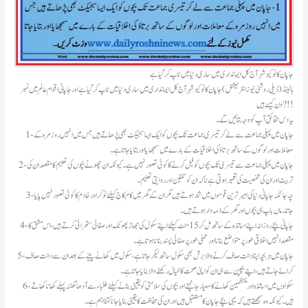
جاپان کا ٹوکیو شہر آج کل ایمانداری میں ساری دنیا میں ٹاپ کر گیا ہے
ہالینڈ(ڈیلی روشنی نیوز انٹرنیشنل )جاپان کا ٹوکیو شہر آج کل ایمانداری میں ساری دنیا میں ٹاپ کر گیا ہے اورجاپانی اقوام عالم میں نمبر
ون کیسے ہیں ?!!
یہ دس حقائق آپ کو وجہ بتائیں گے۔
1- جاپان میں پہلی جماعت سے لے کر تیسری جماعت تک بچوں کو ایک ایسا سبجیکٹ بھی پڑھاتے ہیں جس میں انہیں روزمرہ کے
معاملات اور لوگوں کے ساتھ برتاؤ کی اخلاقیات کے بارے میں سمجھایا اور بتایا جاتا ہے۔
2- جاپان میں پہلی جماعت سے تیسری تک بچوں کو فیل کرنے کا کوئی تصور نہیں ہے۔ کیونکہ ان چھوٹے بچوں کی تعلیم کا مقصد ان کی
تربیت اور ان کی شخصیت کی تعمیر ہوتی ہے ناکہ ان کو تلقین اور روایتی تعلیم۔
3- چہ جائکہ جاپانی دنیا کی امیر ترین قوموں میں شمار ہوتے ہیں مگر ان کے گھر میں کام کاج کیلئے نوکر اور خادم کا کوئی تصور نہیں پایا
جاتا۔ ماں باپ ہی بچوں اور گھر کے ذمہ دار ہوتے ہیں۔
4- جاپانی بچے روزانہ اپنے اساتذہ کے ساتھ مل کر 15 منٹ کیلئے اپنے سکول کی جھاڑ پھونک اور صفائی ستھرائی کرتے ہیں، اس مشق کا
مقصد انہیں اخلاقی طور پر متواضع بنانا اور عملی طور پر صفائی پسند بنانا ہوتا ہے۔
5- جاپان میں ہر بچہ اپنا دانت صاف کرنے والا برش بھی سکول ساتھ لیکر جاتا ہے، سکول میں کھانے پینے کے بعد ان سے دانت صاف
کرائے جاتے ہیں، اپنے بچپن سے ہی ان کو اپنی صحت کا خیال رکھنے والا بنایا جاتا ہے۔
6- سکولوں میں اساتذہ اور منتظمین کھانے کا معیار جانچنے اور بچوں کی سلامتی کو یقینی بنانے کیلئے طلباء سے آدھا گھنٹہ پہلے کھانا کھاتے
ہیں۔ کیونکہ وہ سمجھتے ہیں کہ یہی بچے جاپان کا مستقبل ہیں اور ان کی حفاظت کا یقینی بنایا جانا کتنا اہم ہے۔