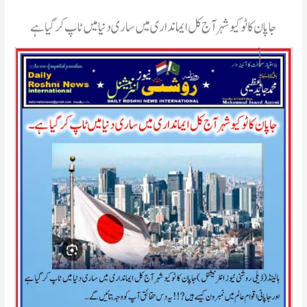
جاپان کا ٹوکیو شہر آج کل ایمانداری میں ساری دنیا میں ٹاپ کر گیا ہے