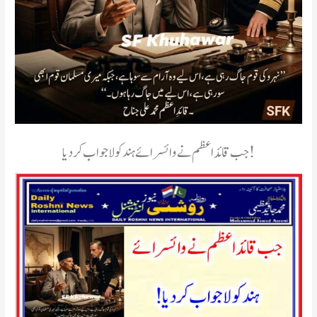
جب قائد اعظم نے وائسرائے ہند کو لاجواب کر دیا!