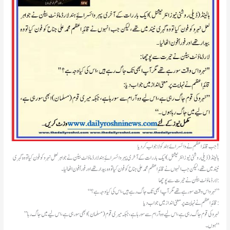
جب قائد اعظم نے وائسرائے ہند کو لاجواب کر دیا!
ہالینڈ(ڈیلی روشنی نیوز انٹرنیشنل )ایک بار رات کے آخری پہر وائسرائےِ ہند لارڈ ماؤنٹ بیٹن نے جواہر لعل نہرو کو فون کیا تو وہ گہری
نیند میں تھے، لیکن جب انہوں نے قائدِ اعظم محمد علی جناح کو فون کیا تو وہ بیدار تھے اور فوراً فون اٹھا لیا۔
لارڈ ماؤنٹ بیٹن نے حیرت سے پوچھا:
“نہرو اس وقت سو رہے تھے مگر آپ ابھی تک جاگ رہے ہیں، اس کی کیا وجہ ہے؟”
قائدِ اعظم نے نہایت پرمعنی انداز میں جواب دیا:
”نہرو کی قوم جاگ رہی ہے، اس لیے وہ آرام سے سو رہا ہے، جبکہ میری قوم (مسلمان) ابھی سو رہی ہے، اس لیے میں جاگ رہا
ہوں۔“