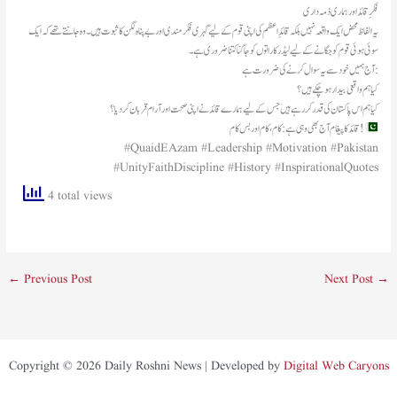
فکرِ قائد اور ہماری ذمہ داری
یہ الفاظ محض ایک واقعہ نہیں بلکہ قائدِ اعظم کی اپنی قوم کے لیے گہری فکرمندی اور بے پناہ لگن کا ثبوت ہیں۔ وہ جانتے تھے کہ ایک
سوئی ہوئی قوم کو جگانے کے لیے لیڈر کا راتوں کو جاگنا کتنا ضروری ہے۔
آج ہمیں خود سے یہ سوال کرنے کی ضرورت ہے:
کیا ہم واقعی بیدار ہو چکے ہیں؟
کیا ہم اس پاکستان کی قدر کر رہے ہیں جس کے لیے ہمارے قائد نے اپنی صحت اور آرام قربان کر دیا؟
قائد کا پیغام آج بھی وہی ہے: کام، کام اور بس کام!
#QuaidEAzam #Leadership #Motivation #Pakistan
#UnityFaithDiscipline #History #InspirationalQuotes
4 total views
←
Previous Post
Next Post
→
Copyright © 2026 Daily Roshni News | Developed by
Digital Web Caryons