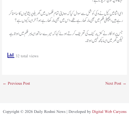
مہنگا تولیہ کون خریدتا ہے؟
اسی اثنا میں کپل نے وکی کوشل سے سوال کیا کہ وہ اپنی تمام فلموں میں گھریلو پریشانیوں کا سامنا کر
رہے ہیں، پچھلی فلم میں بھی مار کھا رہے تھے، اس میں بھی مار کھا رہے ہو آخر ایسا کیوں ہے؟
جس پر اداکار نے کترینہ کیف کی تعریف کرتے ہوئے کہا کہ میرے ساتھ ایسا ہر فلم میں ہوتا ہے
لیکن گھر میں ایسا کچھ نہیں ہوتا۔
32 total views
←
Previous Post
Next Post
→
Copyright © 2026 Daily Roshni News | Developed by
Digital Web Caryons