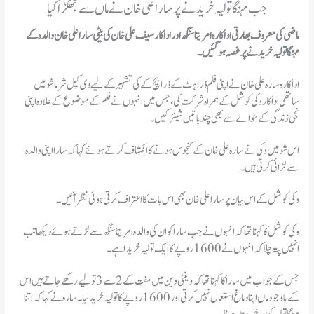
جب مہنگا تولیہ خریدنے پر سارا علی خان نے ماں سے جھگڑا کیا
ماضی کی معروف بھارتی اداکارہ امریتا سنگھ اور اداکار سیف علی خان کی بیٹی سارا علی خان والدہ کے
مہنگا تولیہ خریدنے پر غصہ ہوگئیں۔
اداکارہ سارہ علی خان نے اپنی فلم ذرا ہٹ کے ذرا بچ کے کی تشہیر کے لیے دی کپل شرما شو میں
ساتھی اداکار وکی کوشل کے ہمراہ شرکت کی، جس میں انہوں نے فلم کے موضوع کے علاوہ اپنی
نجی زندگی کے حوالے سے بھی چند باتیں شیئر کیں۔
اس شو میں وکی نے سارہ علی خان کے کنجوس ہونے کا انکشاف کرتے ہوئے کہا کہ سارا اپنی والدہ
سے لڑائی کرتی ہیں۔
وکی کوشل کے اس بیان پر سارا علی خان بھی اس بات کا اعتراف کرتی ہوئی نظر آئیں۔
وکی کوشل کا کہنا تھا کہ انہوں نے جب سارا کو ان کی والدہ امریتا سنگھ سے لڑتے ہوئے دیکھا تب
انہیں پتہ چلا کہ انہوں نے 1600 روپے کا ایک تولیہ خریدا ہے۔
جس کے جواب میں سارا کا کہنا تھا کہ وینٹی وین میں مفت کے 2 سے 3 تولیے رکھے جاتے ہیں اس
کے باوجود ماں اپنا دماغ استعمال نہیں کرتی اور 1600 روپے کا تولیہ خرید لیا۔ سارہ نے کہا کہ اتنا