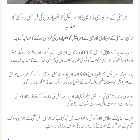
جرمنی کے سرکاری ملازمین کا اسرائیل کو ہتھیاروں کی فراہمی روکنے کا
مطالبہ
برلن: جرمنی کے سرکاری ملازمین نے اسرائیل کو ہتھیاروں کی فراہمی روکنے کا مطالبہ کر دیا۔
عرب میڈیا کے مطابق جرمنی کے 600 سرکاری ملازمین نے چانسلر اولاف شولز اور دیگر سینئر
وزرا کو خط لکھ کر اسرائیلی حکومت کو فوری طور پر ہتھیاروں کی فراہمی بند کرنے کا مطالبہ کیا ہے۔
یاد رہے کہ اسرائیل کے ہتھیاروں کا 99 فیصد امریکا اور جرمنی سے آتا ہے اور گزشتہ سال جرمنی
نے اسرائیل کو 354 ملین ڈالر مالیت کے ہتھیاروں کی برآمدات کی منظوری دی تھی۔
دوسری جانب جرمنی کی اسرائیل کیلئے فوجی امداد اور اسرائیل کی حمایت کے خلاف نکاراگوا کی
درخواست پر سماعت عالمی عدالت انصاف آج ہو گی۔
عرب میڈیا کے مطابق نکارا گوا کی درخواست میں کہا گیا ہے کہ جرمنی نسل کشی کے جرم کی روک
تھام کے کنونشن کے تحت اپنی ذمہ داریوں کی خلاف ورزی کر رہا ہے۔