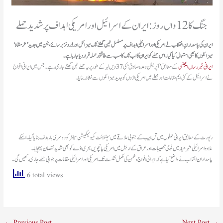
جنگ کا 12 واں روز: ایران کے اسرائیل اور امریکی اہداف پر شدید حملے
ایران کی پاسدارانِ انقلاب نے امریکی اور اسرائیلی اہداف پر مسلسل تین گھنٹے تک میزائل اور ڈرونز برسائے، جن میں جدید ’خرمشاہ‘
میزائلوں کا بھی استعمال کیا گیا۔ اس حملے کو ایران کا اب تک کا سب سے طاقتور حملہ قرار دیا جارہا ہے۔
ایرانی خبر رساں ایجنسی
کے مطابق ’آپریشن وعدہ صادق‘ کی 37 ویں لہر کے طور پر یہ حملے تین گھنٹے جاری رہے۔ جس میں ایرانی افواج
نے اسرائیل کے کئی ایم مقامات اور خطے میں امریکی اڈوں کو جدید میزائلوں سے نشانہ بنایا۔
رپورٹ کے مطابق ایرانی حملوں میں تل ابیب کے جنوبی علاقے میں سیٹلائٹ کمیونیکیشن سینٹر کو دوسری بار ہدف بنایا گیا۔ اسکے
علاوہ اسرائیلی شہر حیفہ میں فوجی تنصیبات اور عراق کے اربیل میں امریکی پانچویں بحری اڈے کو بھی شدید نقصان پہنچایا۔
پاسداران انقلاب نے واضح کیا ہے کہ ایرانی افواج دشمن کی مکمل شکست تک امریکی اور اسرائیلی مقامات پر جوابی حملے جاری رکھیں گی۔
6 total views
←
Previous Post
Next Post
→