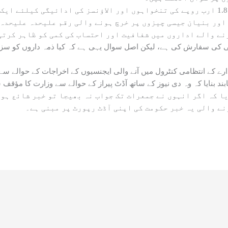
ایک کیس چِلتن رائفلز ایف سی نارتھ کا سامنے آیا ہے جس میں 1.8 ارب روپے کی تنخواہوں اور ال
ور بنیان جیسی چیزوں پر خرچ ہونے والی رقم علیحدہ علیحدہ د
نے والے اداروں میں شفافیت اور احتساب کی کمی کو ظاہر کرتی
ند بنایا کہ وہ دی نیوز کے ساتھ آڈٹ پیراز کے حوالے سے وزارت کا مؤقف 
یا کہ اگر انہوں نے جمعرات تک جواب نہ بھیجا تو خبر شائع ہو
نے والی یہ خبر حکومت کی اپنی آڈٹ رپورٹ پر مبنی ہے۔