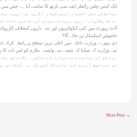
مسابقتی عمل اختیار نہیں کیا، اگرچہ جرابیں، برف ا
بے ضابطگیاں اربوں روپے کے ضیاع اور قانون نافذ کر
خاموش اسکینڈل بن جائے گا؟
سے وزارت کے میڈیا کے شعبے سے وابستہ ملازم کو اس بات کا پاب
بدھ کو اس نمائندے نے میڈیا کے مذکورہ ملازم کو بتا
تو اسے خوش آمدید کہا جائے گا کیونکہ یہ آج شائع ہو
Next Post
→