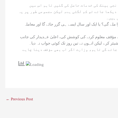
اؤنسز کی ادائیگی کیلئے ایک نجی بینک کی خدمات حاصل کی گئیں تاہم اس میں
یکھا جائے تو کم لگتی ہے، لیکن مجموعی طور پر یہ
 ہیں۔
آڈٹ رپورٹ میں کئی انکوائریوں اور ذمہ داروں کیخلاف کارروائی کی سفارش کی ہے، لیکن اصل سوال یہی ہے کہ کیا ذمہ داروں کو سزا ملے گی؟ یا ایک اور سال ایسے ہی گزر جائے گا اور معاملہ
دی نیوز نے وزارت داخلہ میں اعلیٰ ترین سطح پر رابطہ کرکے ادارے کے انتظامی کنٹرول میں آنے والی ایجنسیوں کے اخراجات کے حوالے سے مؤقف معلوم کرنے کی کوشش کی، اعلیٰ عہدیدار کی جانب
شیئر کرے لیکن انہوں نے تین روز تک کوئی جواب نہ دیا۔
 جائے گی تاہم، وزارت اگر اب بھی مؤقف دینا چاہے
←
Previous Post