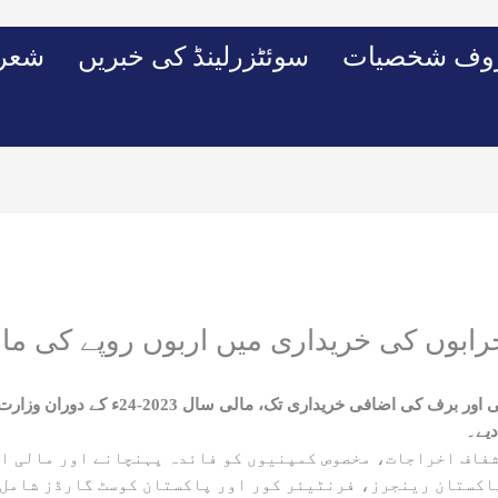
وف شخصیات
سوئٹزرلینڈ کی خبریں
شعرو
رابوں کی خریداری میں اربوں روپے کی ما
جوتے ،گرم پتلونیں ، غیر وصول شدہ کشتیوں
دیے۔
 پاکستان رینجرز، فرنٹیئر کور اور پاکستان کوسٹ گارڈز شامل