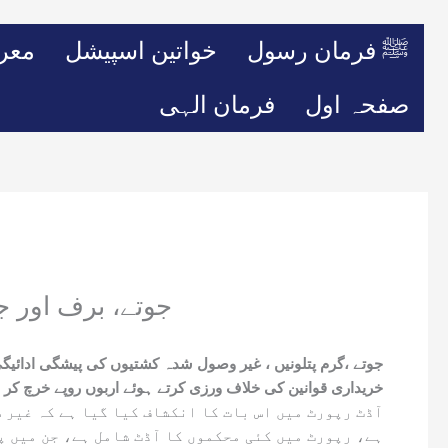
ﷺ فرمان رسول
خواتین اسپیشل
معر
صفحہ اول
فرمان الہی
جوتے، برف اور ج
خریداری قوانین کی خلاف ورزی کرتے ہوئے اربوں روپے خرچ کر 
ہے، رپورٹ میں کئی محکموں کا آڈٹ شامل ہے، جن میں