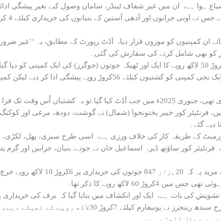
جائے ان کمپنیوں کو موزوں قرار دیا، آڈٹ رپورٹ کے مطابق، یہ ’’غیر ضر
فسر کو بھی شامل کرنے کی سفارش کی گئی۔
 دیے گئے۔
آڈٹ نے کہا کہ یہ ادائیگیاں بجٹ لیپس
60 لاکھ روپے کا ذکر تھا۔
اخراجات ہیں اور اس کا کوئی جواز پیش نہیں کیا گیا، اسی طر
ں پر سوال اٹھتے ہیں۔