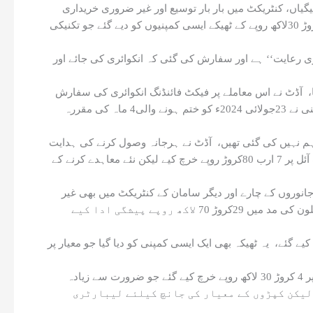
رپورٹ سے پتا چلتا ہے کہ عوام کے ٹیکس کے پیسے کا بہت بڑا ضیاع ہوا ہے، ان میں غیر شفاف ٹینڈر، سامان وصول کیے بغیر پیشگی ادائیگیاں، کنٹریکٹ میں بار بار توسیع اور غیر ضروری خریداری
جیسے عوامل شامل ہیں، ایک نمایاں مثال پنجاب رینجرز کی ہے جس نے اونی جرابوں اور آدھی آستین کے بنیانوں کی خریداری کیلئے 4 کروڑ 30لاکھ روپے کے ٹھیکے ایسی کمپنیوں کو دیے گئے جو تکنیکی
وری رعایت‘‘ ہے اور سفارش کی گئی کہ انکوائری کی جائے اور
اسی طرح پروکیورمنٹ روُلز کی واضح خلاف ورزی کے تحت 4کروڑ 50 لاکھ روپے کا ایک اور ٹھیکہ جوتوں (جوگرز) کی ایک کمپنی کو دیا گیا، آڈٹ نے اس معاملے پر فیکٹ فائنڈنگ انکوائری کی سفارش
کی، ایک اور بڑا معاملہ پاکستان کوسٹ گارڈز کا ہے جنہوں نے ایک نجی کمپنی کو کشتیوں کیلئے 56کروڑ روپے پیشگی ادا کر دیے لیکن کمپنی نے 23جولائی 2024ء کو ختم ہونے والی4 ماہ کی مقررہ
یہ پیشگی ادائیگی غیر مجاز اور ٹینڈر کی شرائط کی خلاف ورزی تھی، جنوری 2025ء میں جب آڈٹ کیا گیا تو یہ کشتیاں اُس وقت تک فراہم نہیں کی گئی تھیں، آڈٹ نے ہرجانہ وصول کرنے کی ہدایت
دی، یہ بے ضابطگیاں کھانے پینے کی بنیادی چیزوں میں بھی ہوئیں، فرنٹیئر کور خیبر پختونخوا (شمال) نے گوشت، دودھ، مرغی اور کوکنگ آئل پر 7 ارب 80کروڑ روپے خرچ کیے لیکن نئے معاہدے کرنے کے
آڈٹ رپورٹ کے مطابق، یہ عمل شفافیت کیخلاف ہے اور پروکیورمنٹ کے طریقہ کار کی خلاف ورزی ہے، اسی طرح سبزی، پھل، لکڑی، جانوروں کے چارے اور دیگر سامان کے کنٹریکٹ میں بھی غیر
قانونی توسیع کی گئی جس کی مالیت 2 ارب 30کروڑ روپے تھی، فرنٹیئر کور ساؤتھ ڈیرہ اسماعیل خان نے جوتے، بنیان، جرابیں اور گرم پتلون کی مد میں 29کروڑ 70 لاکھ روپے پیشگی ادا کیے
 سے بچنے کیلئے کی گئیں، مزید یہ کہ 20ہزار 847 جوتوں کی خریداری پر 6کروڑ 10 لاکھ روپے خرچ کیے گئے، یہ ٹھیکہ بھی ایک ایسی کمپنی کو دیا گیا جو معیار پر
آڈٹ رپورٹ کے مطابق، اسی بے ضابطگی کا بار بار ہونا سنگین تشویش کی بات ہے، ایک اور انکشاف میں بتایا گیا کہ برف کی خریداری پر 4 کروڑ 30 لاکھ روپے خرچ کیے گئے جو ضرورت سے زیادہ
ح سندھ رینجرز نے یونیفارم کیلئے 7کروڑ 30لاکھ روپے کے ٹھیکے دیے، لیکن کپڑوں کے معیار کی جانچ کیلئے لیبارٹری