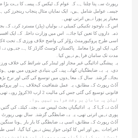
معیار پر پورا نہیں اترتی تھیں۔
اس کے باوجود تکنیکی کمیٹی نے بولیاں (بِڈز) مسترد کرنے کے ب
ذمہ داروں کا تعین کیا جائے، اس میں وزارت داخلہ کے ایک ا
مدت تک سامان فراہم نہیں کیا۔
بجائے گزشتہ سال کے معاہدوں میں توسیع کی گئی اور نرخ بڑھا
لیکن یہ سامان بر وقت فراہم نہیں ہوا۔
پوری نہیں اترتی تھی، یہ بے ضابطگی گزشتہ سال بھی رپورٹ ہوئی تھی جس میں 4کروڑ 
ٹیسٹ نہیں کرایا گیا، جس سے معیار اور شفافیت دونو