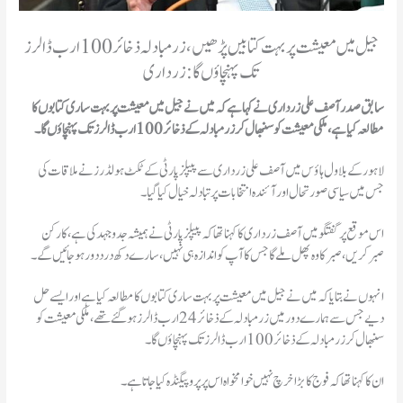
جیل میں معیشت پر بہت کتابیں پڑھیں، زر مبادلہ ذخائر 100 ارب ڈالرز
تک پہنچاؤں گا: زرداری
سابق صدر آصف علی زرداری نے کہا ہے کہ میں نے جیل میں معیشت پر بہت ساری کتابوں کا
مطالعہ کیا ہے، ملکی معیشت کو سنبھال کر زر مبادلہ کے ذخائر 100ارب ڈالرز تک پہنچاؤں گا۔
لاہور کے بلاول ہاؤس میں آصف علی زرداری سے پیپلزپارٹی کے ٹکٹ ہولڈرز نے ملاقات کی
جس میں سیاسی صورتحال اور آئندہ انتخابات پر تبادلہ خیال کیا گیا۔
اس موقع پر گفتگو میں آصف زرداری کا کہنا تھاکہ پیپلزپارٹی نے ہمیشہ جدوجہد کی ہے،کارکن
صبرکریں، صبر کا وہ پھل ملےگا جس کا آپ کو اندازہ ہی نہیں، سارے دکھ درد دور ہوجائیں گے۔
انہوں نے بتایا کہ میں نے جیل میں معیشت پر بہت ساری کتابوں کا مطالعہ کیا ہے اور ایسے حل
دیے جس سے ہمارے دور میں زرمبادلہ کے ذخائر 24 ارب ڈالرز ہوگئے تھے، ملکی معیشت کو
سنبھال کر زر مبادلہ کے ذخائر 100ارب ڈالرز تک پہنچاؤں گا۔
ان کا کہنا تھاکہ فوج کا بڑا خرچ نہیں خوامخواہ اس پر پروپیگنڈہ کیا جاتا ہے۔