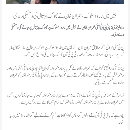
جیل میں ناروا سلوک، عمران خان نے بھوک ہڑتال کی دھمکی دیدی
راولپنڈی: بانی پی ٹی آئی عمران خان نے
جیل میں ناروا سلوک پر بھوک ہڑتال پر جانے کی دھمکی
دے دی۔
کیا ہے اور پارٹی سے مشاورت کے بعد بانی پی ٹی آئی بھوک ہڑتال کی تاریخ دیں گے۔
رہنما جیل کے باہر 3 گھنٹے تک انتظار کرتے رہے لیکن اس کے باوجود پی ٹی آئی رہنماؤں کو عمران
ذرائع کے مطابق بانی پی ٹی آئی نے ملاقات نہ ہونے پرپارٹی رہنماؤں کو ہدایات جاری کردیں جس
میں عمران خان نے پارٹی رہنما ؤں کو اندرونی اختلاف عوام میں لانے سے روک دیا ہے۔
یاد رہے کہ بانی پی ٹی آئی نے دونوں گروپس کو اختلافات ختم کرنے کےلیے گزشتہ روز جیل بلایا
تھا۔