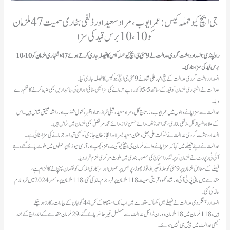
جی ایچ کیو حملہ کیس: عمر ایوب، مراد سعید اور ذلفی بخاری سمیت 47 ملزمان
کو 10، 10 برس قید کی سزا
راولپنڈی: انسداد دہشت گردی عدالت نے 9 مئی جی ایچ کیو حملہ کیس کا فیصلہ جاری کرتے ہوئے 47 اشتہاری ملزمان کو 10، 10
برس قید کی سزا سنا دی۔
انسداد دہشت گردی عدالت کے جج امجد علی شاہ نے 9 مئی جی ایچ کیو کیس کا فیصلہ جاری کیا۔
عدالت نے اشتہاری ملزمان کو قید کے ساتھ 5،5 لاکھ روپے جرمانے کی سزا بھی سنائی اور ان کی جائیدادیں بھی ضبط کرنے کا حکم دے
دیا۔
عدالت سے سزا پانے والوں میں عمر ایوب، زرتاج گل، مراد سعید، شبلی فراز، حماد اظہر، کنول شوذب اور راشد شفیق شامل ہیں۔ اس
کے علاوہ شہباز گل، ذلفی بخاری، محمد احمد چٹھہ، رائے حسن نواز، رائے محمد مرتضیٰ بھی ملزمان میں شامل ہیں۔
انسداد دہشت گردی عدالت نے شوکت علی بھٹی، عثمان سعید بسرا اور اعجاز خان جازی کو بھی قید اور جرمانے کی سزا سنائی ہے۔
عدالت نے اپنے فیصلے میں کہا کہ سزا پانے والے ملزمان جی ایچ کیو گیٹ، حمزہ کیمپ اور آرمی میوزیم پرحملوں میں ملوث پائے گئے، جے
آئی ٹی رپورٹ نے ملزمان کو پرتشدد احتجاج کی منصوبہ بندی میں ملوث مرکزی ملزم قرار دیا۔
فیصلے کے مطابق ملزمان پر 9 مئی کو جلاؤ گھیراؤ، توڑ پھوڑ، پولیس پرحملوں اورسرکاری املاک کو نقصان پہنچانے کا الزام ہے،
مقدمےمیں بانی پی ٹی آئی اور شاہ محمود قریشی سمیت 118 ملزمان پر فرد جرم عائد کی گئی، 118 ملزمان پر دسمبر 2024 میں فرد جرم
عائد کی گئی۔
انسداد دہشتگردی عدالت نے فیصلے میں لکھا کہ مقدمے میں اب تک استغاثا کے کل 44 گواہان کے بیانات رکارڈ ہوچکے
ہیں، 118ملزمان میں 18 ملزمان دوران ٹرائل عدالت سے مسلسل غیر حاضر پائے گئے، 29ملزمان مقدمے کے اندراج کے بعد
کبھی عدالت میں پیش ہی نہیں ہوئے۔