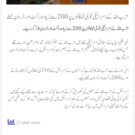
حزب اللہ کے اسرائیلی فوجی ٹھکانوں پر 200 سے زیادہ راکٹ اور ڈرون حملے
حزب اللہ نے اسرائیلی فوجی ٹھکانوں پر 200 سے زیادہ راکٹ اور ڈرون فائر کردیے۔
غیر ملکی میڈیا کے مطابق اسرائیلی حملے میں حزب اللہ کے سینئر کمانڈر محمد ناصر شہید ہوئے تھے
جس کا جواب دینے کیلئے لبنانی تنظیم حزب اللہ نے جمعرات کو اسرائیل پر بڑے راکٹ اور ڈرون
داغ دیے۔
اس حوالے سے حزب اللہ کا کہنا ہے کہ انہوں نے اسرائیل کے 10 فوجی ٹھکانوں کو نشانہ بناتے
ہوئے 200 راکٹ اور ڈرون حملے کیے۔
اسرائیل نے حزب اللہ کے حملوں کی تصدیق کرتے ہوئے کہا کہ سرحد پار سے حملے کیے گئے ہیں
لیکن کوئی جانی نقصان نہیں ہوا، حملوں کے بعد اسرائیل میں کئی مقامات پر آگ بھڑک اٹھی جس
کے باعث شمالی اسرائیل میں ریڈ الرٹ جاری کردیا۔
21 total views