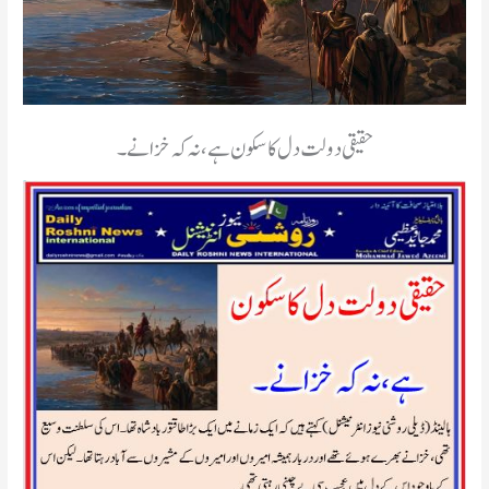
حقیقی دولت دل کا سکون ہے، نہ کہ خزانے۔