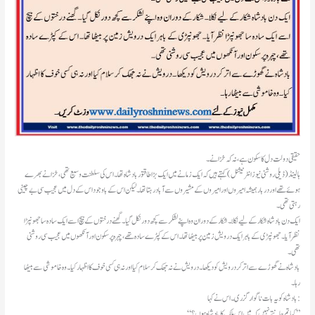
حقیقی دولت دل کا سکون ہے، نہ کہ خزانے۔
ہالینڈ(ڈیلی روشنی نیوز انٹرنیشنل )کہتے ہیں کہ ایک زمانے میں ایک بڑا طاقتور بادشاہ تھا۔ اس کی سلطنت وسیع تھی، خزانے بھرے
ہوئے تھے اور دربار ہمیشہ امیروں اور امیروں کے مشیروں سے آباد رہتا تھا۔ لیکن اس کے باوجود اس کے دل میں عجیب سی بے چینی
رہتی تھی۔
ایک دن بادشاہ شکار کے لیے نکلا۔ شکار کے دوران وہ اپنے لشکر سے کچھ دور نکل گیا۔ گھنے درختوں کے بیچ اسے ایک سادہ سا جھونپڑا
نظر آیا۔ جھونپڑی کے باہر ایک درویش زمین پر بیٹھا تھا۔ اس کے کپڑے سادہ تھے، چہرہ پرسکون اور آنکھوں میں عجیب سی روشنی
تھی۔
بادشاہ نے گھوڑے سے اتر کر درویش کو دیکھا۔ درویش نے نہ جھک کر سلام کیا اور نہ ہی کسی خوف کا اظہار کیا۔ وہ خاموشی سے بیٹھا
رہا۔
بادشاہ کو یہ بات ناگوار گزری۔ اس نے کہا:
“کیا تم جانتے نہیں کہ میں اس ملک کا بادشاہ ہوں؟”