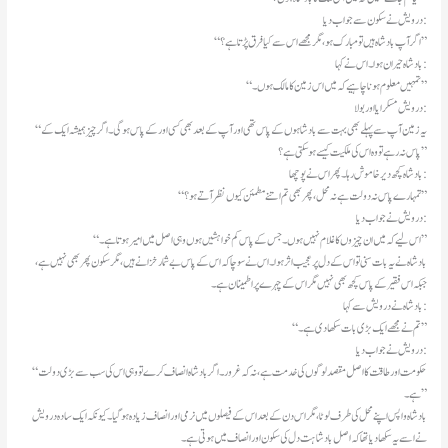
درویش نے سکون سے جواب دیا:
“اگر آپ بادشاہ ہیں تو مبارک ہو، مگر مجھے اس سے کیا فرق پڑتا ہے؟”
بادشاہ حیران ہوا۔ اس نے کہا:
“تمہیں معلوم ہونا چاہیے کہ میں اس زمین کا مالک ہوں۔”
درویش مسکرایا اور بولا:
“یہ زمین آپ سے پہلے بھی بہت سے بادشاہوں کے پاس تھی اور آپ کے بعد بھی کسی اور کے پاس ہو گی۔ اگر چیز ہمیشہ ایک کے
پاس نہ رہے تو وہ اس کی ملکیت کیسے ہو سکتی ہے؟”
بادشاہ کچھ دیر خاموش رہا۔ پھر اس نے پوچھا:
“تمہارے پاس نہ دولت ہے نہ محل، پھر بھی تم اتنے مطمئن کیوں نظر آتے ہو؟”
درویش نے جواب دیا:
“اس لیے کہ میں ان چیزوں کا غلام نہیں ہوں۔ جس کے پاس کم خواہشیں ہوں وہی اصل میں امیر ہوتا ہے۔”
بادشاہ نے یہ بات سنی تو اس کے دل پر عجیب اثر ہوا۔ اس نے سوچا کہ اس کے پاس بے شمار خزانے ہیں، مگر سکون پھر بھی نہیں ہے،
جبکہ اس فقیر کے پاس کچھ بھی نہیں مگر اس کے چہرے پر اطمینان ہے۔
بادشاہ نے درویش سے کہا:
“تم نے مجھے ایک بڑی بات سکھا دی ہے۔”
درویش نے جواب دیا:
“حکومت اور طاقت کا اصل مقصد لوگوں کی خدمت ہے، نہ کہ غرور۔ اگر بادشاہ انصاف کرے تو وہی اس کی سب سے بڑی دولت
ہے۔”
بادشاہ واپس اپنے محل کی طرف لوٹا، مگر اس دن کے بعد اس کے فیصلوں میں نرمی اور انصاف زیادہ ہو گیا۔ کیونکہ ایک سادہ درویش
نے اسے یہ سکھا دیا تھا کہ اصل بادشاہت دل کی سکون اور انصاف میں ہوتی ہے۔