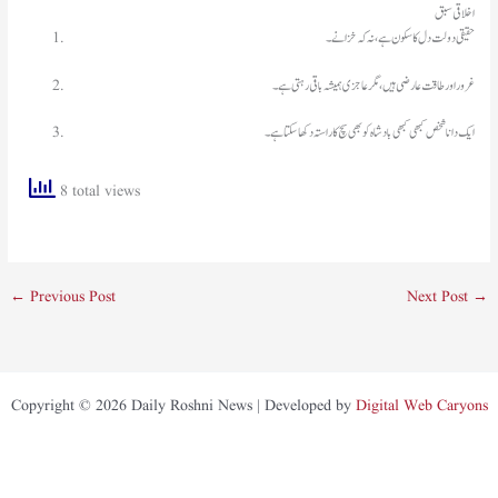
اخلاقی سبق
حقیقی دولت دل کا سکون ہے، نہ کہ خزانے۔
غرور اور طاقت عارضی ہیں، مگر عاجزی ہمیشہ باقی رہتی ہے۔
ایک دانا شخص کبھی کبھی بادشاہ کو بھی سچ کا راستہ دکھا سکتا ہے۔
8 total views
←
Previous Post
Next Post
→
Copyright © 2026 Daily Roshni News | Developed by
Digital Web Caryons