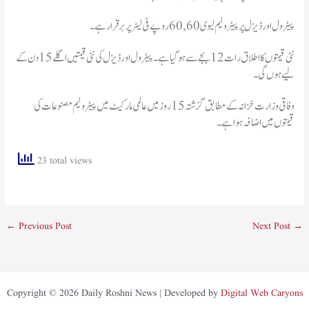
پیٹرول اور ڈیزل پر پیٹرولیم لیوی 60,60 روپے فی لیٹر پر برقرار ہے۔
نئی قیمتوں کا اطلاق رات 12بجے سے ہوگیا ہے۔ پیٹرول اور ڈیزل کی نئی قیمتیں اگلے 15 دن کے
لیے ہوں گی۔
وفاقی وزارت خزانہ کے مطابق گزشتہ 15 روز میں عالمی مارکیٹ میں پیٹرولیم مصنوعات کی
قیمتوں میں اضافہ ہوا ہے۔
23 total views
←
Previous Post
Next Post
→
Copyright © 2026 Daily Roshni News | Developed by
Digital Web Caryons