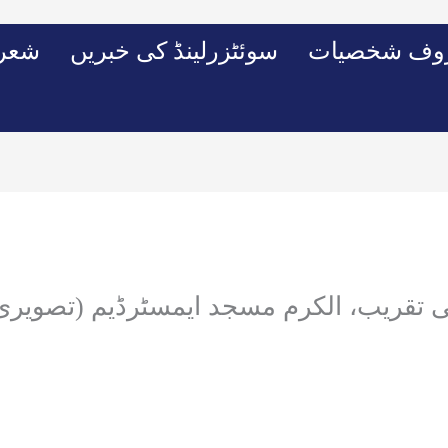
وف شخصیات
سوئٹزرلینڈ کی خبریں
شعرو
ی تقریب، الکرم مسجد ایمسٹرڈیم (تصویری ج