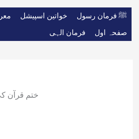
ﷺ فرمان رسول
خواتین اسپیشل
معر
صفحہ اول
فرمان الہی
ختم قرآن ک