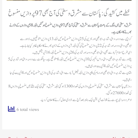
خطے میں کشیدگی: پاکستان سے مشرق وسطیٰ کی آج بھی97 پروازیں منسوخ
مشرق وسطیٰ میں جنگ کے باعث پاکستان سے مشرق وسطیٰ کی آج بھی97 پروازیں منسوخ ہوگئیں جبکہ 58 پروازوں کے اڑانے
بھرنے کا امکان ہے۔
کراچی سے دوحہ،دبئی، شارجہ ، ابوظبی اوربحرین کی 25 پروازیں منسوخ ہوئیں جبکہ13 پروازیں متوقع ہیں۔ لاہور سے
ابوظبی،دبئی،دوحہ اور شارجہ کی 22 پروازیں منسوخ کی گئی جبکہ 7 پروازوں کے اڑان بھرنے کا امکان ظاہر کیا جارہا ہے۔
اسی طرح اسلام آباد سے بھی دبئی، ابوظبی، دوحہ اور شارجہ کی 26 پروازیں منسوخ جبکہ16 آپریشنل ہیں۔
پشاور سے شارجہ،ابوظبی، دبئی، راس الخیمہ کی 10 پروازیں منسوخ ہوئیں جبکہ6 متوقع ہے۔ سیالکوٹ سے دوحہ، دبئی اور شارجہ کی 5
پروازیں منسوخ ہوئیں جبکہ 4 آپریٹ ہورہی ہیں۔
ملتان سے شارجہ، دبئی،ابوظبی اور دمام کی 6 پروازیں جبکہ فیصل آباد سے دبئی،شارجہ کی 3 پروازیں منسوخ ہوئیں اور 4 آپریٹ کی جا
رہی ہیں۔
8 روز میں پاکستان سےمشرق وسطیٰ کی منسوخ پروازوں کی تعداد 1300 ہوگئی جبکہ مشرق وسطیٰ کی ایک ہفتے میں منسوخ پروازوں
کی تعداد 27600 ہوگئی۔
ادھر دوحہ ائیرپورٹ نے فلائٹ آپریشن ایک ہفتہ بعد آج سے جزوی بحال کرنے کا اعلان کردیا۔
6 total views