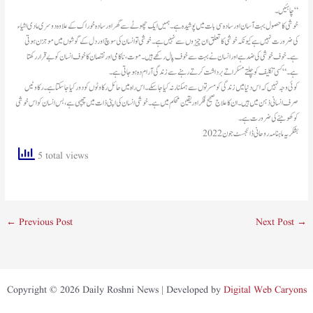
چاہئیں۔“
خوشی کا حصول بہت آسان اور سادہ سی بات میں پوشیدہ ہے۔ ہمیں ایک چھوٹے سے گھر اور سادہ خوراک کے علاوہ دوسری مادی اشیاء
کی ضرورت نہیں ہے کیونکہ خوشی کا تعلق ان چیزوں سے نہیں ہے۔ خوشی تو انسان کی سوچ اور دل کے گوشوں میں موجزن ہوتی
ہے۔ خوف خوشی کی ضد ہے اور انسان نے بہت سے خوف پال رکھے ہیں۔ موت، ناکامی اور نقصان کا خوف انسان کو بے قرار رکھتا
ہے۔ “کسی تکلیف کو چلتے مسکراتے برداشت کرتے رہنے سے زندگی آرام دہ ہو جاتی ہے۔
کوئی وجہ نہیں کہ اس دنیا میں زندگی کو مسرتوں سے ہمکنار نہ کیا جاسکے۔ اس راہ میں حائل رکاوٹوں کو دور کیا جا سکتا ہے۔ رکاوٹیں
صرف انسانی ذہن میں ہیں۔ ان کا علاج صحیح فکر اور یقین محکم میں ہے۔ خوشی انسان کی اپنی ذات میں چھپی ہے، بس انسان کو اس خوشی
کو کھوجنے کی ضرورت ہے۔
بشکریہ ماہنامہ روحانی ڈائجسٹ جون2022
5 total views
←
Previous Post
Next Post
→
Copyright © 2026 Daily Roshni News | Developed by
Digital Web Caryons