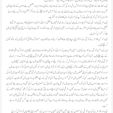
پہلوؤں کو سامنے رکھیں، ذراذراسی باتوں پر کڑھنا چھوڑ دیں اور بنتے مسکراتے رہیں۔
ایک مطالعے کے مطابق ایسے افراد جو خوش باش زندگی گزارنے کے عادی ہوتے ہیں وہ اداس اور مضمحل رہنے والوں کے مقابلے میں
تقریب سات سال زیاد و زندور ہے ہیں۔ ماہرین نے اپنی رپورٹ کے آخر میں متوسط طبقے کے سادہ مگر مطمئن اور خوش رہنےوالے
جوڑوں کو خوش خبری سنائی ہے کہ آپ کی عمر میں نو سال کا اضافہ ہو سکتا ہے۔
ایک امریکی یونیورسٹی کے ڈاکٹر ایڈورڈ نے بیان کیا ہے کہ ہماری خوشیوں کا تعلق جسمانی، ذہنی اور اعصابی نظام سے ہے۔ خوشی کا
تعلق، دولت یا خاندانی پس منظر سے نہیں۔ ایک مزدور بھی ویسی ہی خوشی سے ہمکنار ہو سکتا ہے جو ایک کروڑ پتی اپنی قیمتی گاڑی میں
بیٹھ کر محسوس کرتا ہے۔
ایک جرمن فلاسفر نے خوشی کے موضوع پر اپنے مخیالات کا اظہار کرتے ہوئے لکھا ہے۔ “جولوگ حقائق کو فراغ دلی کے ساتھ قبول
کر لیتے ہیں۔
ان کے دامن خوشی سے بھر جاتے ہیں۔“ایک اہم بات یہ کہ انسانی زندگی میں مقاصد بہت اہمیت رکھتے ہیں۔ جو لوگ اعلیٰ مقاصد
کے لیے جیتے ہیں۔ جن لوگوں کو اپنے مقاصد سے پیار ہوتا ہے، وہ نامساعد حالات میں بھی خوشی پالیتے ہیں۔ جو لوگ دوسروں کی
خوشی کی خاطر خود دکھ اٹھاتے ہیں، دوسروں کو خوش کرنے کے طریقے سوچتے ہیں وہ حقیقت میں اپنے لیے خوشیاں سمیٹتے ہیں۔
ہم اپنی زندگی میں خوشیوں کے مختلف مناظر دیکھتے ہیں۔ ایک شاعر کو شاعری میں، مصور کو رنگوں میں، صوفی کو ذکر و عبادت میں،
مزدور کو محنت میں، دہقان کو اپنی فصلوں میں، سپاہی کو میدان جنگ میں کھلاڑی کو میدان میں خوشی ملتی ہے۔ کوئی خلوت میں تو کوئی
جلوت میں خوشی پاتا ہے۔ کسی کو محفلوں میں خوشی محسوس ہوتی ہے تو کوئی خوشی کے لیے جنگلوں، وادیوں میں گھومتا ہے۔ کوئی مال
ودولت ، جاہ و منصب میں تو کوئی غور و فکر اور سیاحت میں خوشی پاتا ہے۔ شادمانی کے حصول کا سبب کوئی بھی ہو، یہ بات طے شدہ ہے
کہ اس کا تعلق مال و زر اور سامان طرب سے نہیں۔ خوشی ایک ذہنی سوچ اور جذباتی کیفیت ہے۔ زندگی اگر بغیر کسی نظام و مقصد کے
بسر کی جائےتو اس میں رونما ہونے والے خوشیوں کے لمحات عارضی ہوتے ہیں۔ ایک دانش ور کا قول ہے: خوشی کوئی پالتو پر زندہ
نہیں، جو ہر وقت ہمارے پنجرے میں بند رہے، بلکہ یہ وہ طائر بلند و پرواز ہے جس کو قابو میں لانے کے لیے نفس کشی کی ضرورت
ہے۔“
ایک اور فلاسفر نے کہا ہے خوشی کے حصول کے لیے ہمیں ماضی کی تلخیاں، دوسروں کے ستم اور اپنی ناکامیاں فراموش کر دینی