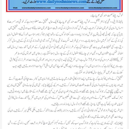
خوش رہیئےصحت مند لمبی عمر پائیے۔
ہالینڈ(ڈیلی روشنی نیوز انٹرنیشنل ۔۔۔ خوش رہیئے صحت مند لمبی عمر پائیے)ایک حالیہ تحقیق سے معلوم ہوا ہے کہ خوشی اور مسرت کا
احساس انسان کی عمر میں اضافہ کرتا ہے۔ ایک خوش گوار ازدواجی زندگی اور مثبت سوچ عمر میں اضافے کا سبب ہوتی ہیں۔ تحقیق میں
بتایا گیا ہے کہ چھوٹی چھوٹی باتوں پر خوش ہونا، زیادہ دوست رکھنا، لوگوں کے ساتھ اچھا برتاؤ کرنا اور مناسب خوراک کااستعمال انسان
کی زندگی کے کم از کم میں سال بڑھا دیتا ہے۔ دوسری طرف سگریٹ نوشی یا ناخوش گوار شادی شدہ زندگی زندگی کے ہیں سال کم کر
دیتی ہے۔ کئی تحقیقات میں یہ بات بھی سامنے آئی ہے کہ طرز زندگی میں چھوٹی موٹی تبدیلیاں کر کے عمر میں آٹھ سے دس سال تک
اضافہ ممکن ہے مثلا دن میں دو تین مرتبہ چائے کا استعمال زندگی کے چار سال بڑھا سکتا ہے۔ برطانیہ میں عورتوں کی اوسط عمر
تقریباً 80 جبکہ مردوں کی اوسط عمر 75 سال ہے، اس تفریق کی ایک بڑی وجہ مردوں اور عورتوں کی عادات اور طرز زندگی کا فرق
ہے۔ ماہرین کا کہنا ہے کہ روزانہ دن میں دو کپ چائے اور ایسے پھل کھائیے جن میں اینٹی آکسیڈنٹ اجزاء ہوتے ہیں جیسے سیب
کھانے سے عمر میں تقریبا چار سال کا اضافہ ہو سکتا ہے۔
تحقیق کرنے والوں کا کہنا ہے کہ چائے میں ایسے اجزاء کافی مقدار میں پائے جاتے ہیں جو انسان میں کینسر سے بچاؤ کی قوت پیدا کرتے
ہیں اور بیماریوں کےخلیف انسان کی قوت مدافعت میں اضافہ کرتے ہیں۔ امریکہ کی پہلے یونیورسٹی میں کی جانے والی تحقیق میں ماہرین
اس نتیجے پر پہنچے ہیں کہ جو لوگ زیادہ پڑھے لکھے ہوتے ہیں عام طور پر ان کی عمریں کم پڑھے لکھے افراد کے مقابلے میں زیادہ ہوتی ہیں۔
میٹرک تک تعلیم حاصل کرنے والوں اور یونیورسٹی سے اعلی تعلیم حاصل کرنے والوں کی عمروں میں تقریباً آٹھ سے نو سال کا فرق
نمایاں طور پر دیکھا گیا ہے یعنی زیاد و پڑھے لکھے افراد نو سال زیادہ زند دور ہتے ہیں۔
اسی طرح ایسے افراد جو خوش گوار خاندانی زندگی گزارتے ہیں، روزانہ باقاعدگی سے ناشتہ کرتے ہیں، ہلکی پھلکی سیر کرتے ہیں۔ ان کی
یہ عادات بھی عمر میں اضافے میں مددگار ہوتی ہیں۔
بیبلےیونیورسٹی کے ماہرین نے کہا ہے کہ جو لوگ یہ سب کچھ نہیں کرتے وہ کم از کم اپنی سوچ کو ضرور ثبت رکھیں۔ زندگی کے روشن