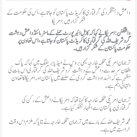
داعش دہشتگرد کی گرفتاری کا کریڈٹ پاکستان کو جاتا ہے، اُس کی حکومت کے
شکر گزار ہیں: امریکا
واشنگٹن: امریکا نے کہا کہ کابل ائیرپورٹ حملے کے ماسٹر مائنڈ داعش دہشت
گرد شریف اللہ کی گرفتاری کا کریڈٹ پاکستان کو جاتا ہے، اس تعاون پر
حکومت پاکستان کے شکر گزار ہیں۔
ترجمان امریکی محکمہ خارجہ ٹیمی بروس نے میڈیا بریفنگ میں کہا کہ پاک
افغان سرحد سے داعش کے دہشت گرد شریف اللہ کی گرفتاری اس بات کی
مظہر ہے کہ انسداد دہشت گردی کے سلسلے میں پاکستان اور امریکا کا تعاون
انتہائی اہم ہے۔
گرفتاری پر پاکستان سے اظہار تشکر کیا ہے۔
محمد شریف اللہ کے بارے میں ترجمان محکمہ خارجہ نے بتایا کہ ملزم اس وقت
حراست میں ہے۔