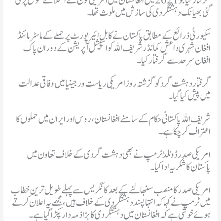
گرفتار کیا جو 2021 میں افغانستان میں امریکی فوج کے انخلا کے موقع پر کی
گئی بھیانک دہشتگردی کی سازش میں ملوث تھا۔
سکیورٹی ذرائع کے مطابق پاکستان نے کابل ائیرپورٹ پر حملے کے ماسٹر مائنڈ
افغان شہری داعش کمانڈر شریف اللہ کو اسپیشل آپریشن کے دوران پاک
افغان سرحد سے گرفتار کیا۔
شریف اللہ پاکستانی حکام کے سامنے افغانستان ، روس اور ایران میں حملوں کا
اعتراف کر چکا ہے۔
امریکی صدر ڈونلڈ ٹرمپ نے بھی دہشت گردی کے خلاف تعاون میں
پاکستان کا شکریہ ادا کیا۔
امریکی صدر کا منصب سنبھالنے کے بعد کانگریس سے پہلے طویل ترین خطاب
میں ٹرمپ نے کہا کہ انتہاپسند دہشتگردی کے خلاف ہیں، مجھے یہ اعلان کرتے
ہوئے خوشی ہےکہ افغانستان میں دہشتگردی کا بڑا ذمہ دارپکڑاگیا ہے۔