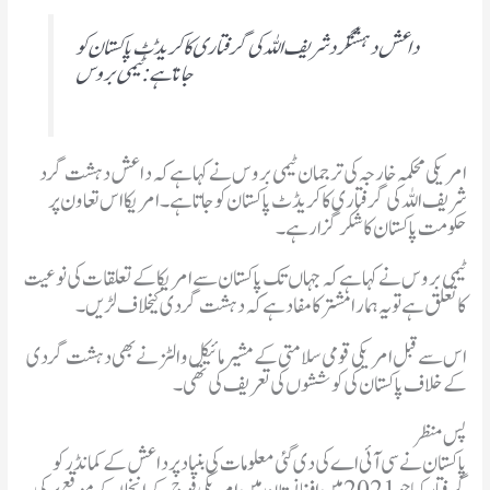
جاتا ہے: ٹیمی بروس
امریکی محکمہ خارجہ کی ترجمان ٹیمی بروس نے کہا ہے کہ داعش دہشت گرد
شریف اللہ کی گرفتاری کا کریڈٹ پاکستان کو جاتا ہے ۔ امریکا اس تعاون پر
حکومت پاکستان کا شکر گزار ہے۔
ٹیمی بروس نے کہا ہے کہ جہاں تک پاکستان سے امریکا کے تعلقات کی نوعیت
کا تعلق ہے تو یہ ہمارا مشترکا مفاد ہے کہ دہشت گردی کیخلاف لڑیں۔
اس سے قبل امریکی قومی سلامتی کے مشیر مائیکل والٹز نے بھی دہشت گردی
کے خلاف پاکستان کی کوششوں کی تعریف کی تھی۔
پس منظر
پاکستان نے سی آئی اے کی دی گئی معلومات کی بنیاد پر داعش کےکمانڈر کو