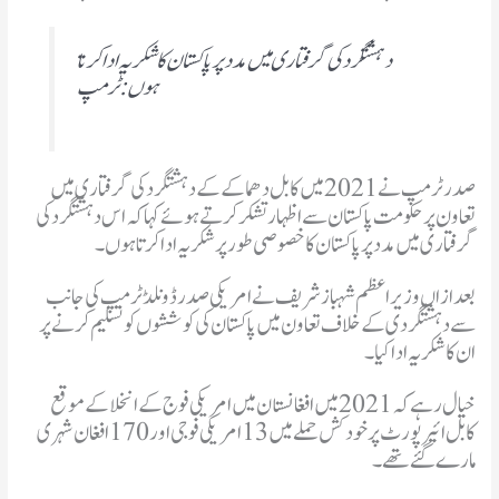
ہوں: ٹرمپ
صدر ٹرمپ نے 2021 میں کابل دھماکے کے دہشتگرد کی گرفتاری میں
تعاون پر حکومت پاکستان سے اظہار تشکر کرتے ہوئے کہا کہ اس دہشتگرد کی
گرفتاری میں مدد پر پاکستان کا خصوصی طورپر شکریہ اداکرتا ہوں۔
بعد ازاں وزیراعظم شہباز شریف نے امریکی صدر ڈونلڈ ٹرمپ کی جانب
سے دہشتگردی کے خلاف تعاون میں پاکستان کی کوششوں کو تسلیم کرنے پر
ان کا شکریہ ادا کیا۔
خیال رہے کہ 2021 میں افغانستان میں امریکی فوج کے انخلا کے موقع
کابل ائیرپورٹ پر خود کش حملے میں 13 امریکی فوجی اور 170 افغان شہری
مارے گئے تھے۔