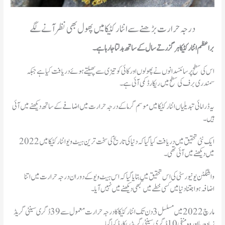
درجہ حرارت بڑھنے سے انٹار کٹیکا میں پھول بھی نظر آنے لگے
براعظم انٹار کٹیکا ہر گزرتے سال کے ساتھ بدلتا جا رہا ہے۔
اس کی سطح پر سائنسدانوں نے پھولوں اور کائی کو تیزی سے پھیلتے ہوئے دریافت کیا ہے جبکہ
سمندری برف کی سطح میں ریکارڈ کمی آئی ہے۔
یہ ڈرامائی تبدیلیاں انٹار کٹیکا میں موسم گرما کے درجہ حرارت میں اضافے کے ساتھ دیکھنے میں آئی
ہیں۔
ایک نئی تحقیق میں دریافت کیا گیا کہ دنیا کی تاریخ کی سخت ترین ہیٹ ویو انٹار کٹیکا میں 2022
میں دیکھنے میں آئی تھی۔
واشنگٹن یونیورسٹی کی اس تحقیق میں بتایا گیا کہ اس ہیٹ ویو کے دوران درجہ حرارت میں اتنا
اضافہ ہوا جتنا دنیا میں کسی خطے میں کبھی دیکھنے میں نہیں آیا۔
مارچ 2022 میں مسلسل 3 دن تک انٹار کٹیکا کا درجہ حرارت معمول سے 39 ڈگری سینٹی گریڈ
زیادہ رہا اور وہ منفی 10 ڈگری سینٹی گریڈ ریکارڈ کیا گیا۔