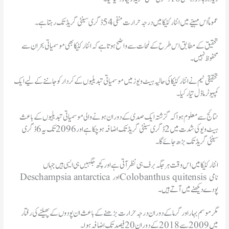
عموماً اس مہینے میں انٹار کٹیکا میں درجہ حرارت منفی 54 ڈگری سینٹی گریڈ تک رہتا ہے۔
تحقیق کے مطابق اس طرح کے لمحات سے واضح ہوتا ہے کہ انٹار کٹیکا بھی موسمیاتی بحران سے
محفوظ نہیں۔
تحقیقی ٹیم نے انٹار کٹیکا کی حالیہ ہیٹ ویوز میں موسمیاتی تبدیلیوں کے کردار کو جاننے کے لیے ایک
کمپیوٹر ماڈل تیار کیا۔
نتائج سے معلوم ہوا کہ گزشتہ ایک صدی کے دوران ہونے والی موسمیاتی تبدیلیوں کے باعث
ہیٹ ویو کی شدت میں 2 ڈگری سینٹی گریڈ تک اضافہ ہو چکا ہے اور 2096 تک یہ 6 ڈگری
سینٹی گریڈ تک بڑھ جائے گا۔
انٹار کٹیکا میں اس وقت ہر جگہ برف ہی نظر آتی ہے اور کچھ جگہیں ہی ایسی ہیں جہاں
Deschampsia antarctica اور Colobanthus quitensis نامی
پودے دیکھنے میں آتے ہیں۔
مگر موسم بہار اور گرما کے دوران درجہ حرارت بڑھنے کے باعث ان پودوں کے پھیلنے کی رفتار
میں 2009 سے 2018 کے دوران 20 فیصد تک اضافہ ہوا۔