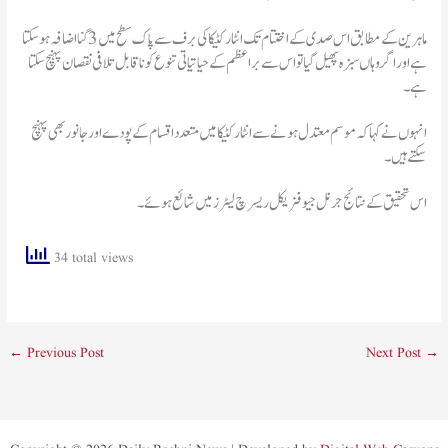
ماہرین کے مطابق اس صدی کے اختتام تک انٹار کٹیکا کی برف سے پاک سطح میں 3 گنا اضافہ ہو سکتا
ہے اور اگر وہاں سبزہ پھیل گیا تو اس سے براعظم کے حیاتیاتی تنوع کو ناقابل تلافی نقصان پہنچ سکتا
ہے۔
انہوں نے کہا کہ موسم معتدل ہونے سے انٹار کٹیکا میں متعدد اقسام کے پودے اور جانور بھی پہنچ
سکتے ہیں۔
اس تحقیق کے نتائج جرنل جیو فزیکل ریسرچ لیٹرز میں شائع ہوئے۔
34 total views
←
Previous Post
Next Post
→