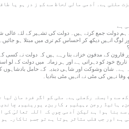
ت ملتی ہے۔ آدمی مالی لحاظ سے کم ز در ہو یا طاقت
ے ہم دولت جمع کرتے ہیں۔ دولت کی تشہیر کے لئے عالی 
 لوگ انہیں دیکھ کر احساس کم تری میں مبتلا ہو جائیں۔ 
ور قارون کے مدفون خزانے بتا رہے ہیں کہ دولت نے کسی ک
اریخ خود کو دہراتی ہے اور ہر زمانہ میں دولت کے لو است
ینہ ہے۔ شان وشوکت اور شاہی دبدبہ کے حامل بادشاہوں ک
وفا نہیں کی مٹی نے انہیں مٹی بنادیا۔
کھ سے وابستہ رکھتی ہے۔ مٹی کو اگر فرد مان لیا ج
، ہائیڈ روجن ،ہیلیم ، کاربن، یورینیم، چاندی، 
سے بنا ہوا ہے لیکن آدمی چوں کہ اللہ تعالیٰ کی ا
 ہے اور جب قلب متاثر ہوتا ہے تو جسم ناکارہ ہو ج