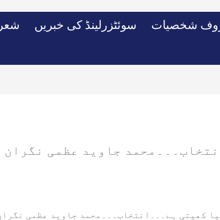
وف شخصیات
سوئٹزرلینڈ کی خبریں
شعرو
نتخاب۔۔۔محمد جاوید عظمی نگران م
ا کھیتی ہے۔۔۔
انتخاب۔۔۔محمد جاوید عظمی نگران