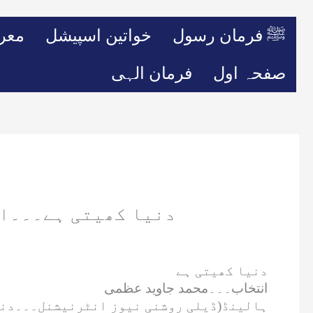
ﷺ فرمان رسول
خواتین اسپیشل
معر
صفحہ اول
فرمان الہی
دنیا کھیتی ہے۔۔۔ا
دنیا کھیتی ہے
انتخاب۔۔۔محمد جاوید عظمی
ہالینڈ(ڈیلی روشنی نیوز انٹرنیشنل۔۔۔دنی