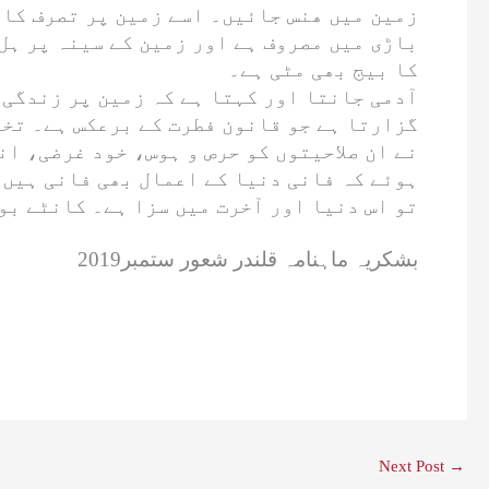
زمین میں ھنس جائیں۔ اسے زمین پر تصرف کا ا
باڑی میں مصروف ہے اور زمین کے سینہ پر ہل 
کا بیج بھی مٹی ہے۔
آدمی جانتا اور کہتا ہے کہ زمین پر زندگی ک
گزارتا ہے جو قانون فطرت کے برعکس ہے۔ تخر
نے ان صلاحیتوں کو حرص و ہوس، خود غرضی، ا
ہوئے کہ فانی دنیا کے اعمال بھی فانی ہیں۔
تو اس دنیا اور آخرت میں سزا ہے۔ کانٹے بون
بشکریہ ماہنامہ قلندر شعور ستمبر2019
Next Post
→