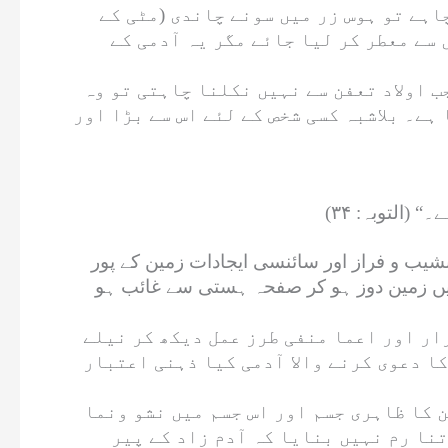
اہے تو ہوس زر میں سونے چاندی (مٹی کے
 سے معطر کر لیا جائے مگر یہ آدمی کے
ب اولاد تعفن سے نہیں نکلنا چاہتی تو وہ
ہے۔ بلاشبہ کسی شخص کے لئے اس سے بڑا اور
(التوبہ: ۳۴)
شیب و فراز اور سائنسی ایجادات زمین کے پور
یبیں زمین دوز ہو کر صفحہ ہستی سے غائب ہو
رار اور اعما منفی طرز عمل دیکھ کر نیلے
کا دعوی کرنے والا آدمی کیا ذہنی اعتبار
ن کا ظاہری جسم اور اس جسم میں نشو ونما
تنا رم نہیں بنایا کہ آدم زاد کے پیر