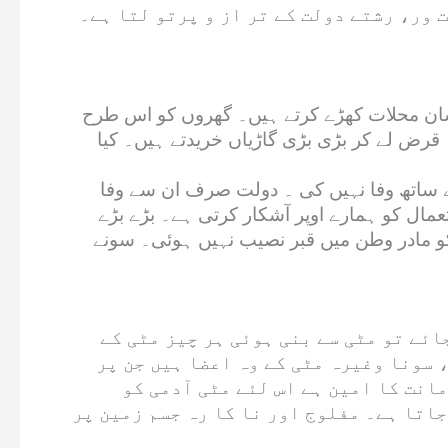
 ور، رشتے دولت کے تر از و پرتو لتا ہے۔
شان محلات کھڑے کرتے ہیں۔ گھروں کو اس طرح
قرض لے کر بڑی بڑی گاڑیاں خریدتے ہیں۔ کیا
ے ساتھ وفا نہیں کی ۔ دولت صرف ان سے وفا
عمال کو ہمارے اوپر آشکار کرتی ہے۔ بڑے بڑے
و مادر وطن میں قبر نصیب نہیں ہوئی۔ سونے
ائے تو مٹی سے بنی ہوئی ہر چیز مٹی کے
سونا وغیرہ مٹی کے وہ اعضا ہیں جن پر
مانت کا امین ہے اس لئے مٹی آدمی کو
اتا ہے۔ مفلوج اور نا کا رہ جسم زمین پر