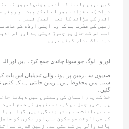
کون نہیں جانتا کہ آدمی پچاس کمروں کا مکا
ذرات ) سے خزانے بھر لے لیکن پیٹ دو روٹی 
اندر کی سڑاند کا نعم البدل نہیں ۔
زمین کی فطرت ہے کہ وہ اپنی اولاد کو صاف س
اسے اس کے حال پر چھوڑ دیتی ہے اور اس ادبا
درد ناک عذاب کوئی نہیں ۔
اور وہ لوگ جو سونا چاندی جمع کرتے ہیں اور اللہ ک
صدیوں سے زمین پر ہونے والی تبدیلیاں اس بات کی
سینہ میں محفوظ ہیں۔ زمین جانتی ہے کہ کتنی تہ
گئیں۔
خلا کے پار آسمان کی وسعتوں میں دیکھا جائے
پر بت پر جھل مل کرتے ستاروں کی شمع امید ک
سے حیوانات سے بدتر زندگی نہیں گزار رہا ؟
کہ فی الوقت جو سکون بلی اور بکری کو حاصل 
پانے والی ہر شے مٹی ہے۔ زمین قدرت نے اتنا