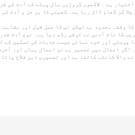
ختیار ہے ۔ لاکھوں کروڑوں سال پہلے کے آدم کی طر
چلا کر گھاؤ ڈال رہا ہے۔ کھیتی کا ہر جز و آدم کی 
ا وقفہ محدود ہے لیکن اس کا عمل قول اور مشاہدہ ک
یب کا نام آدمی نے ترقی رکھ دیا ہے۔ نوع آدم قدرت
نا پرستی اور خود نمائی جیسے جذبات کی تسکین کے ل
 اگر اعمال میں تعمیر ہے تو اعمال یہاں اور آخرت
ے والا کانٹے کاٹتا ہے اور تعمیری ذہن فلاح پاتا 