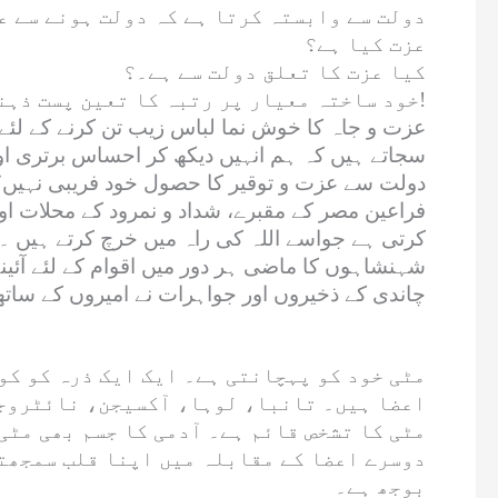
دولت سے وابستہ کرتا ہے کہ دولت ہونے سے عز
عزت کیا ہے؟
کیا عزت کا تعلق دولت سے ہے۔؟
خود ساختہ معیار پر رتبہ کا تعین پست ذہنی ہے!
عزت و جاہ کا خوش نما لباس زیب تن کرنے کے لئ
سجاتے ہیں کہ ہم انہیں دیکھ کر احساس برتری اور
دولت سے عزت و توقیر کا حصول خود فریبی نہیں؟
فراعین مصر کے مقبرے، شداد و نمرود کے محلات ا
کرتی ہے جواسے اللہ کی راہ میں خرچ کرتے ہیں ۔ ت
شہنشاہوں کا ماضی ہر دور میں اقوام کے لئے آئ
چاندی کے ذخیروں اور جواہرات نے امیروں کے ساتھ 
مٹی خود کو پہچانتی ہے۔ ایک ایک ذرہ کو کو
اعضا ہیں۔ تانبا، لوہا، آکسیجن، نائٹروجن
مٹی کا تشخص قائم ہے۔ آدمی کا جسم بھی مٹی 
دوسرے اعضا کے مقابلہ میں اپنا قلب سمجھتی
بوجھ ہے۔