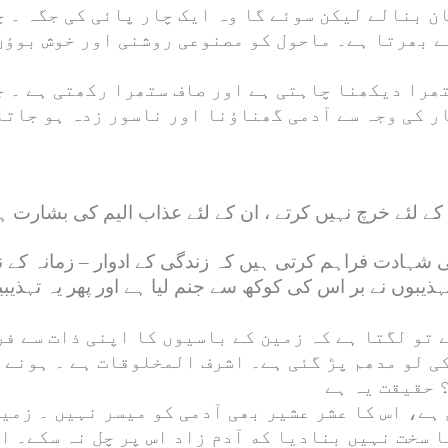
ن بنالے لیکن سوئے گا وہ ایک چار پائی کی جگہ ۔ چ
سے بھرتا ہے۔ ماحول کو مصنوعی روشنی اور خوش بوؤں
تھرا دیکھنا چاہتی ہے اور صاف ستھرا رکھتی ہے ۔ ج
ر کی وجہ سے آدمی گھناؤنا اور ناسور زدہ ہو جاتا 
ے لئے خرچ نہیں کرتے ، ان کے لئے عذاب الیم کی بشارت ہے۔“ 
 شہادت فراہم کرتی ہیں کہ زندگی کے ادوار – زمانہ کے ن
ذیبوں نے بر اس کی کوکھ سے جنم لیا ہے اور پھر یہ تہذ
 تو لگتا ہے کہ زمین کے باسیوں کا اپنی ذات سے ف
ی لو مدھم پڑ گئی ہے۔ اشرف المخلوقات ہے ۔ ہونے 
 حقیقت یہ ہے
ہے، اس کا عشر عشیر بھی آدمی کو میسر نہیں ۔ زمی
 سخت نہیں بنادیا که آدم زاد اس پر چل نہ سکے۔ ا