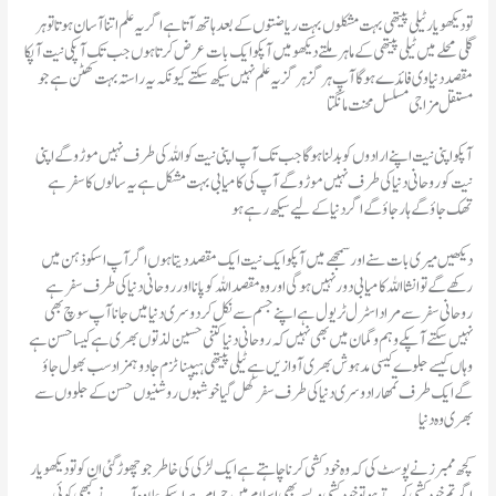
تو دیکھو یار ٹیلی پیتھی بہت مشکلوں بہت ریاضتوں کے بعد ہاتھ آتا ہے اگر یہ علم اتنا آسان ہوتا تو ہر
گلی محلے میں ٹیلی پیتھی کے ماہر ملتے دیکھو میں آپکو ایک بات عرض کرتا ہوں جب تک آپکی نیت آپکا
مقصد دنیاوی فائدے ہوگا آپ ہر گز ہرگز یہ علم نہیں سیکھ سکتے کیونکہ یہ راستہ بہت کھٹن ہے جو
مستقل مزاجی مسلسل محنت مانگتا
آپکو اپنی نیت اپنے ارادوں کو بدلنا ہوگا جب تک آپ اپنی نیت کو اللہ کی طرف نہیں موڑو گے اپنی
نیت کو روحانی دنیا کی طرف نہیں موڑو گے آپ کی کامیابی بہت مشکل ہے یہ سالوں کا سفر ہے
تھک جاؤ گے ہار جاؤ گے اگر دنیا کے لیے سیکھ رہے ہو
دیکھیں میری بات سنے اور سمجھے میں آپکو ایک نیت ایک مقصد دیتا ہوں اگر آپ اسکو ذہن میں
رکھے گے تو انشااللہ کامیابی دور نہیں ہوگی اور وہ مقصد اللہ کو پانا اور روحانی دنیا کی طرف سفر ہے
روحانی سفر سے مراد اسٹرل ٹریول ہے اپنے جسم سے نکل کر دوسری دنیا میں جانا آپ سوچ بھی
نہیں سکتے آپکے وہم و گمان میں بھی نہیں کہ روحانی دنیا کتنی حسین لذتوں بھری ہے کیسا حسن ہے
وہاں کیسے جلوے کیسی مدہوش بھری آوازیں ہے ٹیلی پیتھی ہیپناٹزم جادو ہمزاد سب بھول جاؤ
گے ایک طرف تمھارا دوسری دنیا کی طرف سفر کھل گیا خوشبوں روشنیوں حسن کے جلووں سے
بھری وہ دنیا
کچھ ممبرز نے پوسٹ کی کہ وہ خود کشی کرنا چاہتے ہے ایک لڑکی کی خاطر جو چھوڑ گئی ان کو تو دیکھو یار