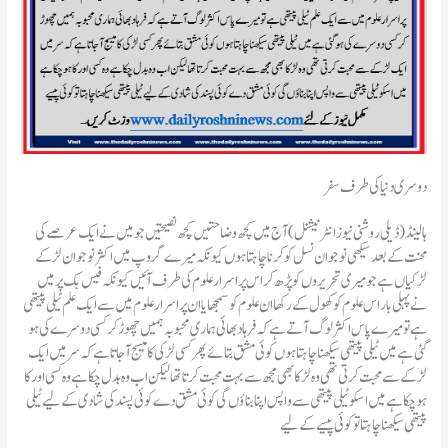
دوسری دنیا کی طرف سفر
ہالینڈ(ڈیلی روشنی نیوز انٹرنیشنل ) آج میں کچھ وضاحتیں کچھ نصیحتیں جو میں نے ایک عرصے کی
محنت کے بعد سیکھی نوجوان نسل کو کرنا چاہتا ہوں کیونکہ میرے گروپ میں اکثر نوجوان لڑکے
لڑکیاں ہے جو میری تحریروں کو پڑھ کر اس پراسرار علوم کی طرف آئیں کیونکہ فیس بک پر میں
نے پہلی بار اس علوم کو کھول کے رکھا ان علوم کو سمجھایا ان پراسرار علوم میں سے ایک علم ٹیلی پیتھی
ہے تو میرے پاس اکثر لوگ آتے ہے کہ فرہاد بھائی ہماری محبوبہ ہمیں چھوڑ کر کسی دوسرے کی ہو
گئی ہے میں ٹیلی پیتھی سیکھنا چاہتا ہوں کوئی مشق بتائے پھر کسی لڑکی کا میسج آ جاتا ہے کہ سر میں ایک
لڑکے سے محبت کرتی تھی وہ لڑکا بھی مجھ سے بہت محبت کرتا تھا لیکن اب وہ بدل چکا ہے وہ کسی اور کا
ہو چکا ہے میں اسکو ٹیلی پیتھی سے واپس اپنا بناؤں گی کوئی مشق دے کوئی پسند کی شادی کے لیے ٹیلی
پیتھی سیکھنا چاہتا تو کوئی پیسے کے لیے