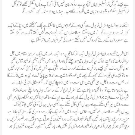
ہے جیسے گوگل ٹرانسلیٹر جہاں آپکو چاہے اردو زبان نہیں آتی اگر آپ وہاں انگلش لکھے تو گوگل
ٹرانسلیٹر اسکو خودبخود اردو زبان میں لکھ دے گا امید ہے زبان والا مسئلہ سمجھ گئے ہونگے
اسکے علاوہ انسان اسٹرل ٹریول سے کسی اور کے خوابوں میں جا سکتا ہے پلک جپھکنے میں دنیا کے ایک
کونے سے دوسرے کونے میں جا سکتا ہے فاصلہ اس کے لیے اہمیت نہیں رکھتا آگ سے گزر سکتا
ہے سمندر اس کے رستے کو روک نہیں سکتے سمندر کی گہرائیوں میں اتر سکتا ہے
اسی طرح مجھے دوران اسٹرل ٹریول ایک انوکھا تجربہ ہوا ایک دفعہ میں ایک سر سبز مقام میں چل
رہا تھا رات کا وقت تھا کہ اچانک وہاں تیز ہوا چلنے لگی اور اس ہوا میں میٹھی میٹھی خوشبو شامل تھی
ہوا بالکل صاف تھی جیسے بارش ہونے کے بعد صاف ہوا چلتی ہے جس میں کوئی مٹی گردغبار نہیں
ہوتا تو جیسے ہی تیز ہوا کے جھونکے چلے میں خودبخود زمین سے اندازن پانچ فٹ اونچا ہوا میں اڑنے لگا
اور جس سمت ہوا چل رہی تھی میں اسی سمت ہوا میں اڑتا چلا گیا چونکہ جسم مثالی انتہائی لطیف اور
بے وزن ہوتا ہے تو ایسا بھی ہو جاتا ہے نئے اسٹرل ٹریولر کے ساتھ کہ وہاں ہوا چلے اور بندہ اڑنا
شروع کردے البتہ جو اسٹرل ٹریول کے ماہر ہوتے ہے ان کے ساتھ ایسا نہیں ہو سکتا وہ اپنی مرضی
سے ہوا میں تیر بھی سکتے ہے اور پیدل بھی چل سکتے ہے لیکن وہاں پیدل کوئی نہیں چلتا کیونکہ
پیدل چلنے سے فاصلہ طے نہیں ہوتا اس لیے ہوا میں اڑ کر ایک جگہ سے دوسری جگہ سفر کیا جاتا ہے
مزید دوسری دنیا میں بارشیں بھی خوشبوؤں رنگ و روشنیوں کی ہوتی ہے سوچیں اور تصور کریں وہ
دنیا کیسی ہوگی جہاں آندھیاں خوشبو دار ہواؤں کی چلیں اور بارشیں حسین رنگین روشنیوں کی ہو