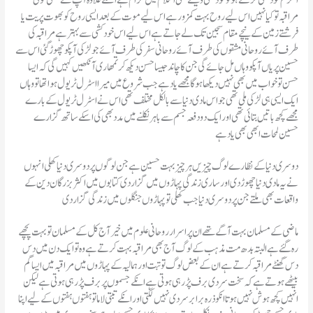
اگر تم خودکشی کرتے ہو تو خودکشی ویسے بھی اسلام میں حرام ہے اسکے علاوہ آپ نے کبھی کوئی
مراقبہ تو کیا نہیں اس لیے روح بہت کمزور ہے اس لیے موت کے بعد ایسی روح کو بھوت پریت یا
فرشتے زمین کے نیچے مقام سجین تک لے جاتے ہے اس لیے اس خود کشی سے بہتر ہے مراقبہ کی
طرف آئے روحانی مشقوں کی طرف آئے روحانی سفر کی طرف آئے جو لڑکی آپکو چھوڑ گئی اس سے
حسین پریاں آپکو وہاں مل جائے گی جن کا چاند جیسا حسن دیکھ کر تمھاری آنکھیں کہیں گی کہ ایسا
حسن تو خواب میں بھی نہیں دیکھا ہوگا مجھے یاد ہے جب شروع میں میرا اسٹرل ٹریول ہوا تھا تو وہاں
ایک ایسی ہی لڑکی ملی تھی جو اس مادی دنیا سے بالکل مختلف تھی اس نے اسٹرل ٹریول کے بارے
مجھے کچھ باتیں بتائی تھی اور ایک دو دفعہ جسم سے باہر نکلنے میں مدد بھی کی اسکے ساتھ گزارے
حسین لمحات ابھی بھی یاد ہے
نے یہ مادی دنیا چھوڑ دی اور ساری زندگی پہاڑوں میں گزار دی کتابوں میں اکثر بزرگان دین کے
واقعات بھی ملتے جن پر دوسری دنیا جب کھلی تو پہاڑوں جنگلوں میں زندگی گزار دی
ماضی کے مسلمان بہت آگے تھے ان پراسرار روحانی علوم میں خیر آج کل کے مسلمان تو بہت پچھے
رہ گئے ہے البتہ بدھ مت مذہب کے لوگ آج بھی مراقبہ بہت کرتے ہے وہ تو ایک دن میں دس
دس گھنٹے مراقبہ کرتے ہے ان کے بعض لوگ تو تبت اور ہمالیہ کے پہاڑوں میں مراقبہ میں ایسا گم
بیٹھے ہوتے ہے کہ سخت سردی برف پڑ رہی ہوتی ہے انکے جسموں پر برف پڑ رہی ہوتی ہے لیکن
انہیں کچھ ہوش نہیں ہوتا انکو ذرہ برابر سردی نہیں لگتی اور انکے تبتی لاما تو ہفتوں ہفتوں کے لیے اپنا