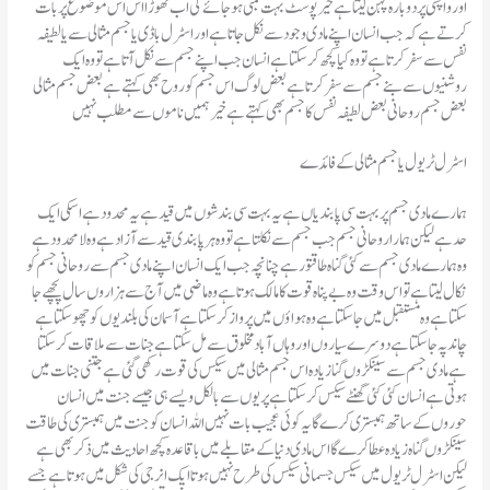
اور واپسی پر دوبارہ پہن لیتا ہے خیر پوسٹ بہت لمبی ہو جائے گی اب تھوڑا اس اس موضوع پر بات
کرتے ہے کہ جب انسان اپنے مادی وجود سے نکل جاتا ہے اور اسٹرل باڈی یا جسم مثالی سے یا لطیفہ
نفس سے سفر کرتا ہے تو وہ کیا کچھ کر سکتا ہے انسان جب اپنے جسم سے نکل آتا ہے تو وہ ایک
روشنیوں سے بنے جسم سے سفر کرتا ہے بعض لوگ اس جسم کو روح بھی کہتے ہے بعض جسم مثالی
بعض جسم روحانی بعض لطیفہ نفس کا جسم بھی کہتے ہے خیر ہمیں ناموں سے مطلب نہیں
اسٹرل ٹریول یا جسم مثالی کے فائدے
ہمارے مادی جسم پر بہت سی پابندیاں ہے یہ بہت سی بندشوں میں قید ہے یہ محدود ہے اسکی ایک
حد ہے لیکن ہمارا روحانی جسم جب جسم سے نکلتا ہے تو وہ ہر پابندی قید سے آزاد ہے وہ لامحدود ہے
وہ ہمارے مادی جسم سے کئی گناہ طاقتور ہے چنانچہ جب ایک انسان اپنے مادی جسم سے روحانی جسم کو
نکال لیتا ہے تو اس وقت وہ بے پناہ قوت کا مالک ہوتا ہے وہ ماضی میں آج سے ہزاروں سال پچھے جا
سکتا ہے وہ مستقبل میں جا سکتا ہے وہ ہواؤں میں پرواز کر سکتا ہے آسمان کی بلندیوں کو چھو سکتا ہے
چاند پہ جا سکتا ہے دوسرے سیاروں اور وہاں آباد مخلوق سے مل سکتا ہے جنات سے ملاقات کر سکتا
ہے مادی جسم سے سینکڑوں گنا زیادہ اس جسم مثالی میں سیکس کی قوت رکھی گئی ہے جتنی جنات میں
ہوتی ہے انسان کئی کئی گھنٹے سیکس کر سکتا ہے پریوں سے بالکل ویسے ہی جیسے جنت میں انسان
حوروں کے ساتھ ہمبستری کرے گا یہ کوئی عجیب بات نہیں اللہ انسان کو جنت میں ہمبستری کی طاقت
سینکڑوں گناہ زیادہ عطا کرے گا اس مادی دنیا کے مقابلے میں باقاعدہ کچھ احادیث میں ذکر بھی ہے
لیکن اسٹرل ٹریول میں سیکس جسمانی سیکس کی طرح نہیں ہوتا ایک انرجی کی شکل میں ہوتا ہے جسے