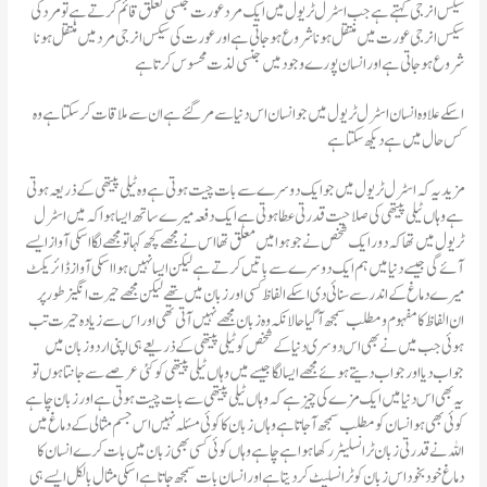
سیکس انرجی کہتے ہے جب اسٹرل ٹریول میں ایک مرد عورت جنسی تعلق قائم کرتے ہے تو مرد کی
سیکس انرجی عورت میں منتقل ہونا شروع ہو جاتی ہے اور عورت کی سیکس انرجی مرد میں منتقل ہونا
شروع ہو جاتی ہے اور انسان پورے وجود میں جنسی لذت محسوس کرتا ہے
کس حال میں ہے دیکھ سکتا ہے
مزید یہ کہ اسٹرل ٹریول میں جو ایک دوسرے سے بات چیت ہوتی ہے وہ ٹیلی پیتھی کے ذریعہ ہوتی
ہے وہاں ٹیلی پیتھی کی صلاحیت قدرتی عطا ہوتی ہے ایک دفعہ میرے ساتھ ایسا ہوا کہ میں اسٹرل
ٹریول میں تھا کہ دور ایک شخص نے جو ہوا میں معلق تھا اس نے مجھے کچھ کہا تو مجھے لگا اسکی آواز ایسے
آئے گی جیسے دنیا میں ہم ایک دوسرے سے باتیں کرتے ہے لیکن ایسا نہیں ہوا اسکی آواز ڈائریکٹ
میرے دماغ کے اندر سے سنائی دی اسکے الفاظ کسی اور زبان میں تھے لیکن مجھے حیرت انگیز طور پر
ان الفاظ کا مفہوم و مطلب سمجھ آ گیا حالانکہ وہ زبان مجھے نہیں آتی تھی اور اس سے زیادہ حیرت تب
ہوئی جب میں نے بھی اس دوسری دنیا کے شخص کو ٹیلی پیتھی کے ذریعے ہی اپنی اردو زبان میں
جواب دیا اور جواب دیتے ہوئے مجھے ایسا لگا جیسے میں وہاں ٹیلی پیتھی کو کئی عرصے سے جانتا ہوں تو
یہ بھی اس دنیا میں ایک مزے کی چیز ہے کہ وہاں ٹیلی پیتھی سے بات چیت ہوتی ہے اور زبان چاہے
کوئی بھی ہو انسان کو مطلب سمجھ آ جاتا ہے وہاں زبان کا کوئی مسئلہ نہیں اس جسم مثالی کے دماغ میں
اللہ نے قدرتی زبان ٹرانسلیٹر رکھا ہوا ہے چاہے وہاں کوئی کسی بھی زبان میں بات کرے انسان کا
دماغ خودبخود اس زبان کو ٹرانسلیٹ کر دیتا ہے اور انسان بات سمجھ جاتا ہے اسکی مثال بالکل ایسے ہی