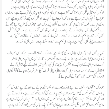
اور وہ اپنی اسی تنگ دنیا میں خوش رہتے ہے حالانکہ گٹر کے باہر ایک وسیع و عریض دنیا پڑی ہے
لاکھوں گنا بڑی دنیا لیکن ان کیڑے مکوڑے اور مینڈک کی وہی چند فٹ چھوٹی دنیا ہوتی ہے ان
لوگوں کی مثال بالکل اس مینڈک جیسی ہے جو اس چھوٹی سی مادی دنیا میں خوش رہتے ہے اور ساری
عمر اپنے جسم کی قید میں رہتے ہے حالانکہ اگر وہ اپنے جسم سے باہر نکل کر دیکھے تو انہیں پتہ چلے اس
مادی دنیا سے لاکھوں گنا بڑی دنیا بھی موجود ہے لیکن ایسے لوگ ان۔مینڈک کی طرح اپنے چھوٹے
سے جسم کی قید میں رہنا پسند کرتے ہے اور ساری عمر اس قید میں گزار دیتے ہے اور کبھی کوشش
نہیں کرتے اپنے جسم کے حصار سے آزاد ہونے کی حالانکہ اللہ نے انسان کو وہ طاقت بخشی کہ وہ
موت سے پہلے بھی وقتی طور پر اپنے مادی جسم سے آزاد ہو سکتا ہے اور واپس بھی آ سکتا ہے
میں یہ نہیں کہہ رہا کہ اپنی دنیاوی زندگی چھوڑ دو میرا بات کرنے کا مطلب یہ ہے کہ اس مصروف
زندگی سے اپنی ذات کے لیے روزانہ ایک سے دو گھنٹے ضرور نکالے جن میں آپ مراقبہ کا سفر
کرے اور مراقبہ کے ان ایک دو گھنٹوں کو اپنی زندگی کی روٹین میں ہمیشہ کے لیے شامل کرلے
انشااللہ جب کچھ عرصہ بعد دوسری مخفی و روحانی دنیا کی طرف آپکا سفر شروع ہو جائے گا تو آپکو اپنی
زندگی صحیح معنوں میں سمجھ آنے لگ جائے گی
جو لوگ مشقوں مراقبوں سے اپنے مادی وجود سے باہر نکلنا سیکھ جاتے ہے ان کے لیے انکا مادی جسم
پرندوں کے گھونسلوں کی طرح ہو جاتا ہے جیسے پرندے صبح کو اپنے گھونسلے سے پرواز کر جاتے ہے
اور کہی بھی جا سکتے ہے اور شام کو واپس اپنے گھونسلوں میں واپس آ جاتے ہے اسی طرح انسان اپنے
مادی جسم سے وقتی طور پر نکل سکتا ہے اور اپنے مادی جسم کو ایک لباس کی طرح اتار کر رکھ دیتا ہے