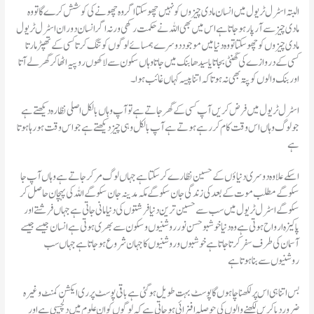
البتہ اسٹرل ٹریول میں انسان مادی چیزوں کو نہیں چھو سکتا اگر وہ چھونے کی کوشش کرے گا تو وہ
مادی چیز سے آرپار ہو جاتا ہے اس میں بھی اللہ نے حکمت رکھی ورنہ اگر انسان دوران اسٹرل ٹریول
مادی چیزوں کو چھو سکتا تو وہ دنیا میں موجود دوسرے ہمسائے لوگوں کو تنگ کرتا کسی کے تھپڑ مارتا
کسی کے دروازے کی گھنٹی بجاتا یا سیدھا بنک میں جاتا وہاں سکون سے لاکھوں روپیہ اٹھا کر گھر لے آتا
اور بنک والوں کو پتہ بھی نہ ہوتا کہ اتنا پیسہ کہاں غائب ہوا۔
اسٹرل ٹریول میں فرض کریں آپ کسی کے گھر جاتے ہے تو آپ وہاں بالکل اصلی نظارہ دیکھتے ہے
جو لوگ وہاں اس وقت کام کر رہے ہوتے ہے آپ بالکل وہی چیز دیکھتے ہے جو اس وقت ہو رہا ہوتا
ہے
اسکے علاوہ دوسری دنیاؤں کے حسین نظارے کر سکتا ہے جہاں لوگ مر کر جاتے ہے وہاں آپ جا
سکو گے مطلب موت کے بعد کی زندگی جان سکو گے مکہ مدینہ جان سکو گے اللہ کی پہچان حاصل کر
سکو گے اسٹرل ٹریول میں سب سے حسین ترین دنیا فرشتوں کی دنیا مانی جاتی ہے جہاں فرشتے اور
پاکیزہ ارواح ہوتی ہے وہ دنیا خوشبو حسن نور روشنیوں و سکون سے بھری ہوتی ہے انسان جیسے جیسے
آسمان کی طرف سفر کرتا جاتا ہے خوشبوں و روشنیوں کا جہان شروع ہو جاتا ہے جہاں سب
روشنیوں سے بنا ہوتا ہے
بس اتنا ہی اس پر لکھنا چاہوں گا پوسٹ بہت طویل ہوگئی ہے باقی پوسٹ پر ری ایکشن کمنٹ وغیرہ
ضرور دیا کریں لکھنے والوں کی حوصلہ افزائی ہو جاتی ہے کہ لوگوں کو ان علوم میں دلچسپی ہے اور