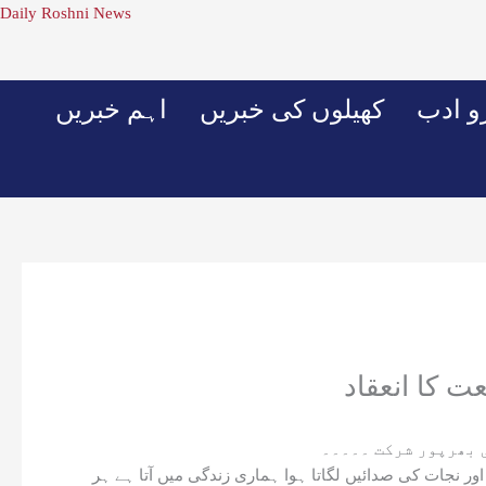
Skip
Daily Roshni News
to
content
 ادب
کھیلوں کی خبریں
اہم خبریں
ت کا انعقاد
 بھرپور شرکت ۔۔۔۔۔
 نجات کی صدائیں لگاتا ہوا ہماری زندگی میں آتا ہے ہر