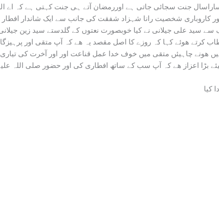
اراسال جنت سجائی جاتی ہے اوررمضان آتے ہی جنت کہتی ہے کہ اے اللہ
ر کاروباری شخصیت رانا شہزاد شفقت کی جانب سے ایک شاندار افطار پارٹ
ک سے سید علی جیلانی نے کیا خوبصورت نعتوں کے گلدستے سید زین جیلانی 
اب کرتے ھوئے کہا کہ روزے کا اصل مقصد یہ ھے کہ آپ متقی اور پرہیزگار
یں ھونے چاہیئں متقی میں خوف خدا عمل قناعت اور اور آخرت کی تیاری کا
یرے لیئے بڑا اعزاز ھے کہ آپ سب کے ساتھ افطاری کی اور حضور صلی الل
 کیا