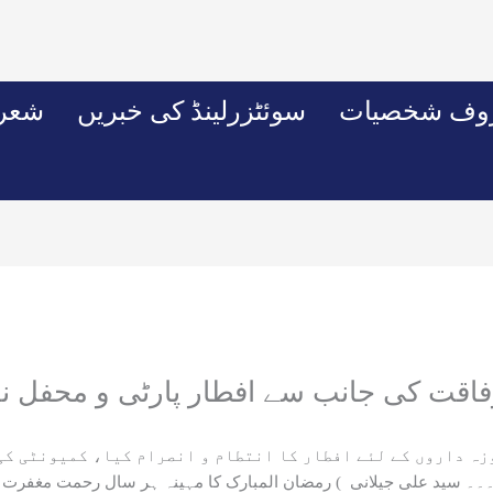
وف شخصیات
سوئٹزرلینڈ کی خبریں
شعرو
فاقت کی جانب سے افطار پارٹی و محفل نع
زہ داروں کے لئے افطار کا انتطام و انصرام کیا، کمیونٹی کی
۔ سید علی جیلانی ) رمضان المبارک کا مہینہ ہر سال رحمت مغفرت اور