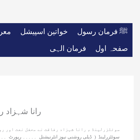
ﷺ فرمان رسول
خواتین اسپیشل
معر
صفحہ اول
فرمان الہی
رانا شہزاد ر
سوئٹزرلینڈ ، رانا شہزاد رفاقت نے محفل نعت اور رو
سوئٹزرلینڈ ( ڈیلی روشنی نیوز انٹرنیشنل ۔۔۔۔۔ رپورٹ ۔۔۔۔