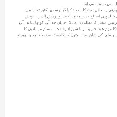
 اس مہینے میں اپنے
ی و محفل نعت کا انعقاد کیا گیا جسمیں کثیر تعداد میں
خالد پنی اصباح حیدر محمد احمد اور ریاض الدین نے پیش
 بنیں متقی کا مطلب یہ ھے کہ جہاں خدا آپ کو چاہتا ھے آپ
 عزم ھونا چاہیئے رانا شہزاد رفاقت نے تمام مہمانوں کا
ہ علیہ وسلم کی شان میں نعتوں کے گلدستے سنے خدا مجھے ھمت