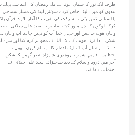
طرف ایک نور کا سماں ہوتا ہے ماہ رمضان کی آمد سے پہلے س
بندوں کو میرے لیئے خاص کردے سوئٹزرلینڈ کی ممتاز سماجی او
پاکستانی کمیونیٹی نے شرکت کی تقریب کا آغاز تلاوت قرآن پا
کرکے لوگوں کے دل منور کیئے صاحبزادہ سید علی جیلانی نے خط
وہاں ھونے چاہیئں اور جہاں خدا آپ کو نہیں چاہتا آپ وہاں نہ
شکریہ ادا کرتے ھویئے کہا کہ اللہ نے مجھ پر کرم کیا اور م
دے کہ ہر سال آپ کے لیئے افطار کا اہتمام کروں انھوں نے
انتظامیہ فہیم شہزاد چوھدری شہزاد انصر گھمن کا شکریہ ادا
آخر میں درود و سلام کے بعد صاحبزادہ سید علی جیلانی نے
اجتمائی دعا کی