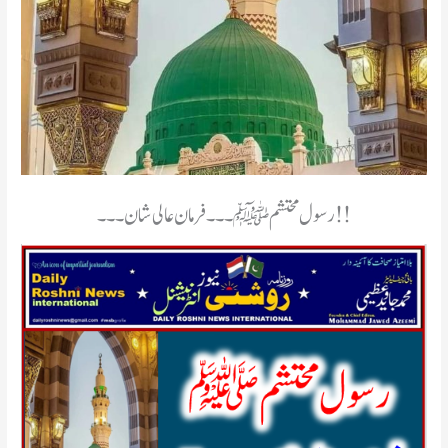
رسول محتشم ﷺ۔۔۔فرمان عالی شان۔۔۔!!