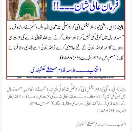
ہالینڈ(ڈیلی روشنی نیوز انٹرنیشنل)نبی کریم صَلَّی اللہ تَعَالٰی عَلَیْہِ وَاٰلِہٖ وَسَلَّمَ نے ارشاد فرمایا: ’’صدقہ مال
میں کوئی کمی نہیں کرتا اورمعاف کرنے سے اللہ تعالیٰ بندے کی عزت ہی بڑھائے گا اور جو اللہ تعالیٰ
کے لئے عاجزی کرے تو اللہ تعالیٰ اسے بلندی عطا فرمائے گا۔ )مسلم، ص۱۳۹۷،
الحدیث: ۶۹(۲۵۸۸)
انتخاب۔۔۔۔علامہ غلام مصطفےٰ نقشبندی