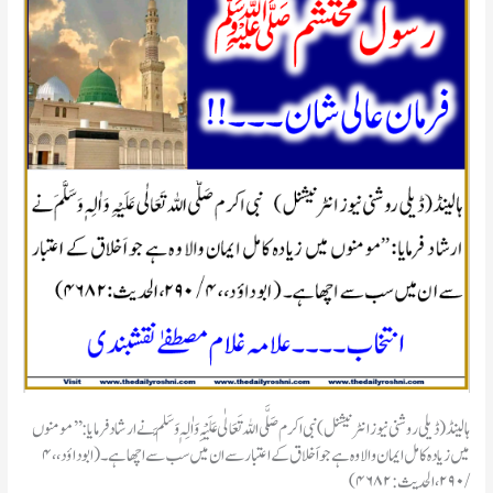
ہالینڈ(ڈیلی روشنی نیوز انٹرنیشنل) نبی اکرم صَلَّی اللہ تَعَالٰی عَلَیْہِ وَاٰلِہٖ وَسَلَّمَ نے ارشاد فرمایا: ’’مومنوں
میں زیادہ کامل ایمان والا وہ ہے جو اَخلاق کے اعتبار سے ان میں سب سے اچھا ہے۔ ( ابو داؤد،، ۴
/ ۲۹۰، الحدیث: ۴۶۸۲)