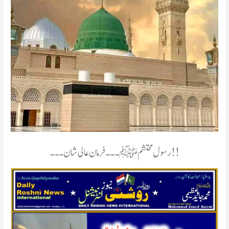
رسول محتشم ﷺ۔۔۔فرمان عالی شان۔۔۔!!