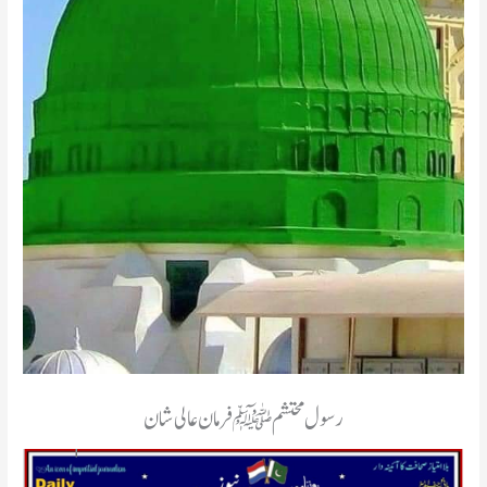
رسول محتشم ﷺ فرمان عالی شان