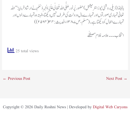
ہالینڈ(ڈیلی روشنی نیوز انٹرنیشنل) حضور پُر نور صَلَّی اللہ تَعَالٰی عَلَیْہِ وَاٰلِہٖ وَسَلَّمَ نے ارشاد فرمایا: ’’اللہ
تعالیٰ تمہاری صورتوں اور تمہارے مال ودولت کی طرف نہیں دیکھتا ، البتہ وہ تمہارے دلوں اور
تمہارے اعمال کو دیکھتا ہے ۔( مسلم، ص۱۳۸۷، الحدیث: ۳۴(۲۵۶۴))
انتخاب۔۔۔ علامہ غلام مصطفٰے
25 total views
←
Previous Post
Next Post
→
Copyright © 2026 Daily Roshni News | Developed by
Digital Web Caryons