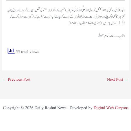
ہالینڈ(ڈیلی روشنی نیوز انٹرنیشنل)رسولُ اللہ صَلَّی اللہ تَعَالٰی عَلَیْہِ وَاٰلِہٖ وَسَلَّمَ نے ارشاد فرمایا: ’’کوئی شخص رسی لے کر جائے اور اپنی پیٹھ پر
لکڑیوں کا گٹھا لا کر بیچے اور سوال کی ذلت سے اللہ تعالیٰ اس کے چہرے کو بچائے تویہ اس سے بہتر ہے کہ لوگوں سے سوال کرے کہ
لوگ اُسے دیں یا نہ دیں ۔ (بخاری، ۱ / ۴۹۷، الحدیث: ۱۴۷۱)
انتخاب۔۔۔ علامہ غلام مصطفٰے
55 total views
←
Previous Post
Next Post
→
Copyright © 2026 Daily Roshni News | Developed by
Digital Web Caryons