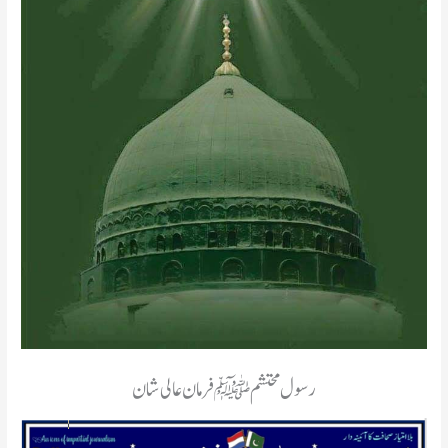
رسول محتشم ﷺ فرمان عالی شان