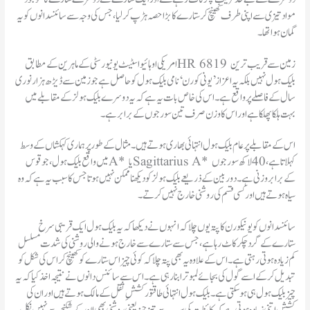
مواد تیزی سے اپنی طرف کھینچ کر ستارے کا بڑا حصہ ہڑپ کر لیا، جس کی وجہ سے سائنسدانوں کو یہ
گمان ہوا تھا۔
امریکی اوہائیو اسٹیٹ یونیورسٹی کے ماہرین کے مطابق HR 6819 زمین سے قریب ترین
بلیک ہول نہیں بلکہ یہ اعزاز ’یونی کورن‘ نامی بلیک ہول کو حاصل ہے جو زمین سے ڈیڑھ ہزار نوری
سال کے فاصلے پر واقع ہے۔ اس کی خاص بات یہ ہے کہ یہ دوسرے بلیک ہولز کے مقابلے میں
بہت ہلکا پھلکا ہے اور اس کا وزن صرف تین سورجوں کے برابر ہے۔
اس کے مقابلے پر عام بلیک ہول انتہائی بھاری ہوتے ہیں۔ مثال کے طور پر ہماری کہکشاں کے وسط
میں واقع بلیک ہول، جو قوس A* یا Sagittarius A* کہلاتا ہے، 40 لاکھ سورجوں
کے برابر وزنی ہے۔ دوربین کے ذریعے بلیک ہولز کو دیکھنا ممکن نہیں ہوتا جس کا سبب یہ ہے کہ وہ
سیاہ ہوتے ہیں اور کسی قسم کی روشنی خارج نہیں کرتے۔
سائنسدانوں کو یونیکورن کا پتہ یوں چلا کہ انہوں نے دیکھا کہ یہ بلیک ہول ایک قریبی سرخ
ستارے کے گرد چکر کاٹ رہا ہے، جس سے ستارے سے خارج ہونے والی روشنی کی شدت مسلسل
کم زیادہ ہوتی رہتی ہے۔ اس کے علاوہ یہ بھی پتہ چلا کہ کوئی چیز اس ستارے کو کھینچ کر اس کی شکل کو
تبدیل کر کے اسے گول کی بجائے لمبوترا بنا رہی ہے۔ اس سے سائنس دانوں نے نتیجہ اخذ کیا کہ یہ
چیز بلیک ہول ہی ہو سکتی ہے۔ بلیک ہول انتہائی طاقتور کششِ ثقل کے مالک ہوتے ہیں اور ان کی