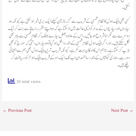
کشش اتنی زیادہ ہوتی ہے کہ کائنات کی سب سے تیز چیز یعنی روشنی بھی ان کے شکنجے سے نہیں نکل
سکتی۔
کسی بھی بلیک ہول کا نظامِ شمسی کے قریب سے گزرنا زمین کیلئے ایک بری خبر ہو سکتی ہے کیونکہ وہ
سیاروں اور سیارچوں کے مدار کو ایسی حالت میں لا سکتا ہے کہ وہ اپنے مقرر راستے سے ہٹ کر ایک
دوسرے سے ٹکرانا شروع ہوجائیں۔ اس کے علاوہ بعض سیارے بھٹک کر نظامِ شمسی سے باہر بھی
نکل سکتے ہیں۔ اور اگر بلیک ہول نظامِ شمسی کے اندر داخل ہو گیا تو وہ سیاروں، حتیٰ کہ سورج کو بھی
ہڑپ کر سکتا ہے۔ تاہم اس کا امکان بہت کم ہے، کیونکہ قریب ترین بلیک ہول بھی ہم سے انتہائی
دور ہے۔ ہماری کہکشاں کے اندر سائنسدان اب تک ایک سو کے قریب بلیک ہولز کو دریافت کر
چکے ہیں۔
26 total views
←
Previous Post
Next Post
→