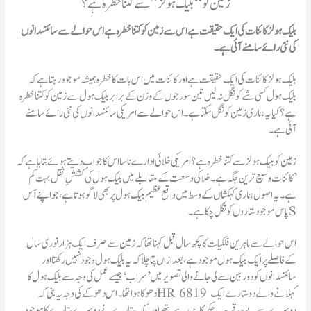
زمین کو “بلیک ہولز” سے کتنا خطرہ ہے؟
بلیک ہولز کائنات کی ایک حقیقت ہے اس سے زمین کو کتنا خطرہ ہے اس حوالے سے سائنسدانوں
کی نئی رائے سامنے آئی ہے۔
بلیک ہول کسی شے کو نگل نہ لیں تین سورجوں کے وزن کے برابر بلیک ہول سے زمین کو کتنا خطرہ
ہے؟ کیا یہ ہماری زمین کو نگل سکتا ہے۔ اس حوالے سے امریکی سائنسدانوں کی نئی رائے سامنے
آئی ہے۔
زمین کو بلیک ہولز سے کتنا خطرہ ہے؟ امریکی خلائی ادارے ناسا اس کا جواب دیتے ہوئے بتایا ہے کہ
’کائنات وسیع ترین جگہ ہے۔ خلا کی وسعت کے مقابلے میں بلیک ہول کی کششِ ثقل بہت کم
ہے۔ یہ اصول ہماری کہکشاں کے وسط میں واقع عظیم بلیک ہول پر بھی لاگو ہوتا ہے، جو اپنے آس
پاس موجود ستاروں کو نگل چکا ہے۔S
اس حوالے سے ماہرین فلکیات کا کچھ سال قبل کہنا تھا کہ زمین سے صرف ایک ہزار نوری سال
کے فاصلے پر ایک بلیک ہول موجود ہے، بعدازاں پتا چلا کہ یہ بلیک ہول وجود نہیں رکھتا اور
سائنسدانوں کو دوربین سے لی جانے والی تصویر میں ’سراب‘ جیسے عمل کی وجہ سے بلیک ہول کا
دھوکا ہوا تھا۔ اس دھوکے کی وجہ یہ بنی کہ HR 6819 کہلانے والے دو ستارے ایک
دوسرے سے بے حد قریب چکر کاٹ رہے تھے اور ایک ستارے نے دوسرے ستارے کا موجود