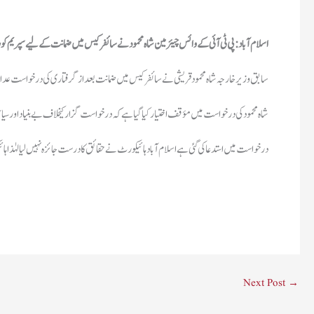
اسلام آباد: پی ٹی آئی کے وائس چیئرمین شاہ محمود نے سائفر کیس میں ضمانت کےلیے سپریم
سابق وزیر خارجہ شاہ محمود قریشی نے سائفر کیس میں ضمانت بعد از گرفتاری کی درخواست عدال
شاہ محمود کی درخواست میں مؤقف اختیار کیا گیا ہےکہ درخواست گزار کیخلاف بے بنیاد اور سیاسی
درخواست میں استدعا کی گئی ہے اسلام آباد ہائیکورٹ نے حقائق کا درست جائزہ نہیں لیا لہٰذا ہائیکورٹ کا 8 نومبرکا فیصلہ کالعدم ق
Next Post
→