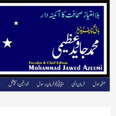
صفحہ اول
فرمان الہی
ﷺ فرمان رسول
خواتین اسپیشل
م