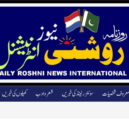
عروف شخصیات
سوئٹزرلینڈ کی خبریں
شعرو ادب
کھیلوں کی خبریں