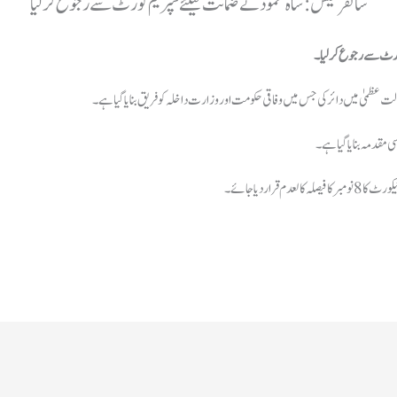
سائفر کیس: شاہ محمود نے ضمانت کیلئے سپریم کورٹ سے رجوع کرلیا
 کورٹ سے رجوع کرلیا۔
ت عظمیٰ میں دائر کی جس میں وفاقی حکومت اور وزارت داخلہ کو فریق بنایا گیا ہے۔
 مقدمہ بنایا گیا ہے۔
راردیا جائے۔