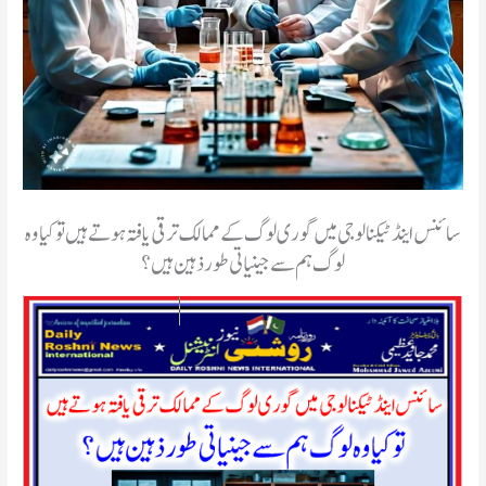
سائنس اینڈ ٹیکنالوجی میں گوری لوگ کے ممالک ترقی یافتہ ہوتے ہیں تو کیا وہ
لوگ ہم سے جینیاتی طور ذہین ہیں ؟