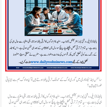
سائنس اینڈ ٹیکنالوجی میں گوری لوگ کے ممالک ترقی یافتہ ہوتے ہیں تو کیا وہ لوگ ہم سے جینیاتی
طور ذہین ہیں ؟
ہالینڈ(ڈیلی روشنی نیوز انٹرنیشنل )جواب۔ سفید فام لوگوں کا ترقی یافتہ ہونا تاریخی اعتبار سے حال
ہی کی بات ہے – یہ تمام تر ترقی محض پچھلے چار پانچ سو سال میں نشاۃِ ثانیہ کے بعد ہی ممکن ہوئی