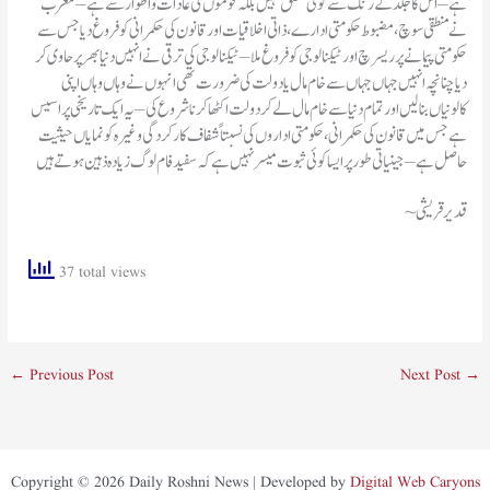
ہے – اس کا جلد کے رنگ سے کوئی تعلق نہیں بلکہ قوموں کی عادات و اطوار سے ہے – مغرب
نے منطقی سوچ، مضبوط حکومتی ادارے، ذاتی اخلاقیات اور قانون کی حکمرانی کو فروغ دیا جس سے
حکومتی پیمانے پر ریسرچ اور ٹیکنالوجی کو فروغ ملا – ٹیکنالوجی کی ترقی نے انہیں دنیا بھر پر حاوی کر
دیا چنانچہ انہیں جہاں جہاں سے خام مال یا دولت کی ضرورت تھی انہوں نے وہاں وہاں اپنی
کالونیاں بنا لیں اور تمام دنیا سے خام مال لے کر دولت اکٹھا کرنا شروع کی – یہ ایک تاریخی پراسیس
ہے جس میں قانون کی حکمرانی، حکومتی اداروں کی نسبتاً شفاف کارکردگی وغیرہ کو نمایاں حیثیت
حاصل ہے – جینیاتی طور پر ایسا کوئی ثبوت میسر نہیں ہے کہ سفید فام لوگ زیادہ ذہین ہوتے ہیں
~قدیر قریشی
37 total views
←
Previous Post
Next Post
→
Copyright © 2026 Daily Roshni News | Developed by
Digital Web Caryons