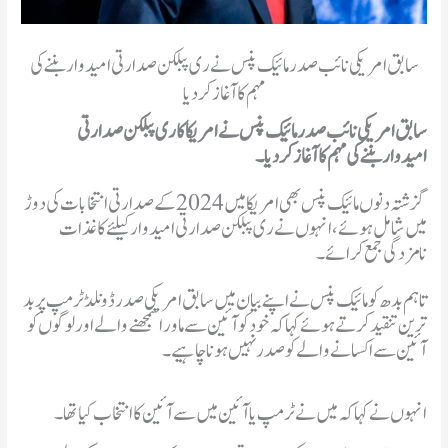
سابق امریکی نائب صدر مائیک پنس نے ری پبلکن صدارتی امیدوار بننے کی
مہم کا آغاز کر دیا
سابق امریکی نائب صدر مائیک پنس نے امریکا کا ری پبلکن صدارتی
امیدواربننے کی مہم کا آغاز کر دیا۔
گزشتہ دنوں مائیک پنس بھی امریکا میں 2024 کے صدارتی انتخابات کی دوڑ
میں شامل ہوئے، انہوں نے ری پبلکن صدارتی امیدوار کیلئے کاغذات
نامزدگی جمع کرا ئے۔
تاہم بدھ کو مائیک پنس نے اپنے بیان میں سابق امریکی صدر ڈونلڈ ٹرمپ پر بد
ترین تنقیدکرتے ہوئے کہا کہ خود کوآئین سے ماورا سمجھنے والے اور لوگوں کو
آئین سے اکسانے والے کو صدر نہیں ہونا چاہیے۔
انہوں نے کہا کہ میں نے ٹرمپ یا آئین میں سے آئین کا انتخاب کیا تھا۔