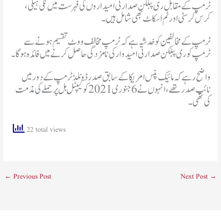
ٹرمپ کے مقابل ری پبلکن صدارتی امیداروں کی فہرست میں نکی ہیلی،
کرس کرسٹی اور ٹم اسکاٹ بھی شامل ہیں۔
ٹرمپ کے مخالفین کو خدشہ ہے کہ ٹرمپ مخالف ووٹ تقسیم ہونے سے
ٹرمپ کو ری پبلکن صدارتی امیدوار کی نامزدگی حاصل کرنے میں فائدہ ہوگا۔
واضح رہے کہ مائیک پنس امریکا کے سابق صدر ڈونلڈ ٹرمپ کے دور میں
نائب صدر تھے، انہوں نے 6جنوری 2021 کو کیپٹل ہل پر حملے کی مذمت
کی تھی۔
22 total views
←
Previous Post
Next Post
→