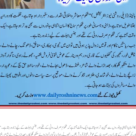
 سماج کا انسان اتنا ہی جانوروں سے بھی بدتر ہوجاتا ہے، ایک وقت آتا ہے کہ محکوم صرف روٹی کے لقمے اور جنسی جبلت کے لیے زندہ رہتا ہے۔
جور کی گٹھلیوں کے قاری، درہم و دینار کے عوض فتویٰ فروش فقہیہ، جھوٹے راوی، ناگوار آواز والے متکبر گلوکار، بھد اڑانے والے شاعر