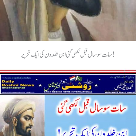
سات سو سال قبل لکھی گئی ابن خلدون کی ایک تحریر!