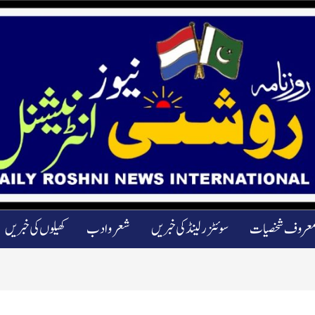
عروف شخصیات
سوئٹزرلینڈ کی خبریں
شعرو ادب
کھیلوں کی خبریں