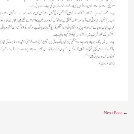
موقع پرست سیاست دانوں اور افواہیں پھیلانے والے مسافروں کی بہتات ہوجاتی ہے ۔
ہر روز جھوٹے روپ کے نقاب آشکار ہوتے ہیں مگر یقین کوئی نہیں کرتا ، جس میں جو وصف سرے سے نہیں ہوتا وہ اس فن کا م
جب ریاستیں برباد ہوتی ہیں، تو ہر سو دہشت پھیلتی ہے اور لوگ گروہوں میں پناہ ڈھونڈنے لگتے ہیں، عجائبات ظاہر ہو
خواب نایاب ہو جاتے ہیں اور امیدیں دم توڑ جاتی ہیں، عقلمند کی بیگانگی بڑھ جاتی ہے، لوگوں کی ذاتی شناخت ختم ہوجاتی
مبلغین کے شور شرابے میں دانشوروں کی آواز گم ہو جاتی ہے۔
بازاروں میں ہنگامہ برپا ہو جاتا ہے اور وابستگی کی بولیاں لگ جاتی ہیں، قوم پرستی، حب الوطنی، عقیدہ اور مذہب کی بن
بالآخر حالات اس نہج پر پہنچ جاتے ہیں کہ لوگوں کے پاس نجات کا ایک ہی منصوبہ رہ جاتا ہے اور وہ ہے “ہجرت”، ہر ک
کہانیوں میں بدل جاتی ہیں۔”۔۔
(ابن خلدون)
Next Post
→