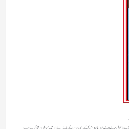
، غنڈے، ڈھول بجانے والے، خود ساختہ حق سچ کے دعویدار، زائچے بنانے والے، خوشامدی، طنز اور ہجو کرنے والے،