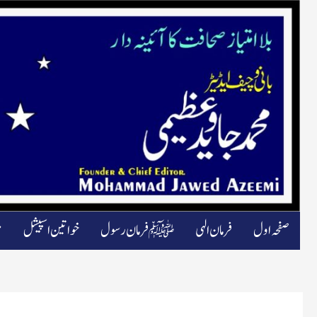
صفحہ اول
فرمان الہی
ﷺ فرمان رسول
خواتین اسپیشل
م