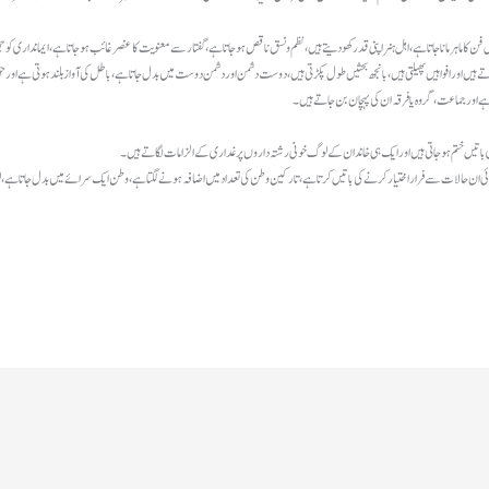
اہر مانا جاتا ہے، اہل ہنر اپنی قدر کھو دیتے ہیں، نظم و نسق ناقص ہو جاتا ہے، گفتار سے معنویت کا عنصر غائب ہوجاتا ہے ، ایمانداری ک
تے ہیں اور افواہیں پھیلتی ہیں، بانجھ بحثیں طول پکڑتی ہیں، دوست دشمن اور دشمن دوست میں بدل جاتا ہے، باطل کی آواز بلند ہوتی ہے ا
 ہے اور جماعت، گروہ یا فرقہ ان کی پہچان بن جاتے ہیں۔
یادی باتیں ختم ہو جاتی ہیں اور ایک ہی خاندان کے لوگ خونی رشتہ داروں پر غداری کے الزامات لگاتے ہیں۔
وئی ان حالات سے فرار اختیار کرنے کی باتیں کرتا ہے، تارکین وطن کی تعداد میں اضافہ ہونے لگتا ہے، وطن ایک سرائے میں بدل جاتا ہے، 