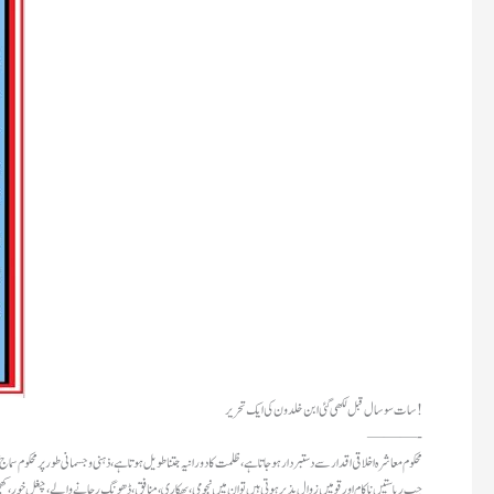
سات سو سال قبل لکھی گئی ابن خلدون کی ایک تحریر!
———-
“محکوم معاشرہ اخلاقی اقدار سے دستبردار ہو جاتا ہے ، ظلمت کا دورانیہ جتنا طویل ہوتا ہے، ذہنی و جسمانی طور پر محکوم
جب ریاستیں ناکام اور قومیں زوال پذیر ہوتی ہیں تو ان میں نجومی، بھکاری، منافق، ڈھونگ رچانے والے، چغل خور، کھ