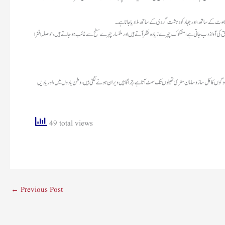
و جھوٹ کے ساتھ، اور جہاد کو دہشت گردی کے ساتھ ملا دیا جاتا ہے۔
ور حق کی آواز دب جاتی ہے، مشکوک چہرے زیادہ نظر آتے ہیں اور ملنسار چہرے سطح سے غائب ہو جاتے ہیں، حوصلہ افزا
لوگوں کا کل سازو سامان سفری تھیلوں تک سمٹ آتا ہے، چراگاہیں ویران ہونے لگتی ہیں، وطن یادوں میں، اور یادیں
49 total views
←
Previous Post