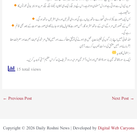
ساشیوہ ہے۔
بس ایک صورت پکڑ لو ، وہی تمھارے ساتھ یہاں رہے گی اور وہی قبر میں اور وہی حشر میں ساتھ ہو گی۔
رہے گی۔
اللہ تعالیٰ ہمیں اپنے بزرگوں کی تعلیمات پر عمل پیرا ہونے کی توفیق عطا کرے۔ اور ہمیں کامل مرشد کی محبت، صحبت اور معرفت عطا
فرمائے اور ہمیں عشق کی دولت نصیب کرے۔ آمین!
اعمال کا ہدیہ:-
ایک بار سورۃ فاتحہ تین بار سورۃ اخلاص اور اول و آخر تین مرتبہ درود شریف پڑھ کر اس عظیم ہستی کو ہدیہ کریں۔
15 total views
←
Previous Post
Next Post
→
Copyright © 2026 Daily Roshni News | Developed by
Digital Web Caryons