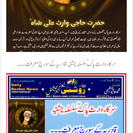
سرکار وارث پاک ؒ سلسلہ چشتیہ قادریہ کے سورجِ معرفت ۔۔۔