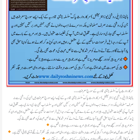
سرکار وارث پاک ؒ سلسلہ چشتیہ قادریہ کے سورجِ معرفت ۔۔۔
ہالینڈ(ڈیلی روشنی نیوز انٹرنیشنل )سرکار وارث پاک ؒ سلسلہ چشتیہ قادریہ کے ایک ایسے سورجِ معرفت ہیں جن کی روشنی سے نہ
صرف مسلمانوں بلکہ دوسرے مذاہب والوں نے بھی رحمتیں اور برکتیں سمیٹیں اور یہ سلسلہ اب بھی جاری و ساری ہے۔ مخلوقِ خدا
میں آپ کی تعلیمات مقبول ہیں۔ پیر اور مرید کے بارے میں آپ کے درجہ ذیل فرمودات سالکین کے لیے مشعل راہ ہیں اور ان کو
پڑھ کر بھولے ہوئے کو اپنا سبق بھی یاد آجائے گا اور نئے آنے والے کو مرشد کامل سے خالص محبت کی دعوت بھی ملے گی۔
جو مرید پیر کو دور سمجھے وہ مرید ناقص ہے اور جو پیر مرید سے دور رہے وہ پیر ناقص ہے-
پیر کی صورت میں خدا ملتا ہے اور اگر پیر کی صورت ہر وقت سامنے رہے اور وہی صورت ہر جگہ نظر آنے لگے تویہی فنافی الشیخ ہے۔
مرید کو کامل یقین کرنا چاہیے اور وہ یقین والا مرید ہو تو خاک کے ڈھیر سے بھی لے سکتا ہے۔