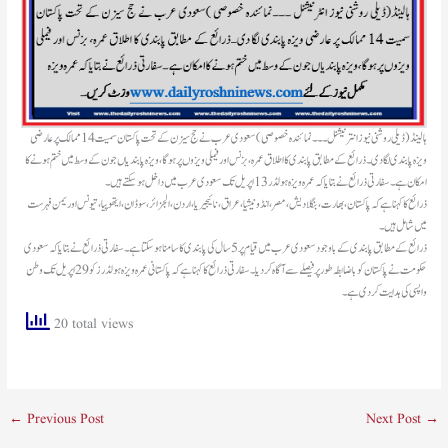
ہالینڈ(ڈیلی روشنی نیوز انترنیشنل ۔۔۔نمائندہ خصوصی )سعودی عرب نے حج سیزن کے تحت پاکستان سمیت 14 ممالک پر عارضی
ویزہ پابندی لگا دی۔ذرائع کے مطابق پابندی کا اطلاق عمرہ، بزنس اور فیملی ویزوں پر ہوگا، ویزہ پابندیاں جون کے وسط میں ختم ہونے کا
امکان ہے۔سفارتی ذرائع نے بتایاکہ عمرہ ویزہ ہولڈر 13 اپریل تک سعودی عرب میں داخل ہوسکتے ہیں۔
ذرائع کا کہنا ہے کہ پاکستان، بھارت، بنگلادیش، مصر، انڈونیشیا، عراق، نائیجیریا، اردن، الجزائر، سوڈان، ایتھوپیا، تیونس اور یمن فہرست
میں شامل ہیں۔
ذرائع کے مطابق پابندی کے باوجود سعودی عرب میں قیام پر 5 سال کی پابندی کا سامنا ہوسکتا ہے۔ سفارتی ذرائع نے بتایاکہ سعودی
حکومت نے پاکستان کوباضابطہ طور پر فیصلے سے آگاہ کردیا۔ سفارتی ذرائع کا کہنا ہے کہ پاکستانی عمرہ ویزہ ہولڈرز کو 29 اپریل تک وطن
واپسی کی ہدایت کردی ہے۔
20 total views
←
Previous Post
Next Post
→