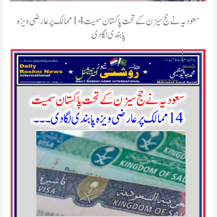
سعودیہ نے حج سیزن کے تحت پاکستان سمیت 14 ممالک پر عارضی ویزہ
پابندی لگا دی