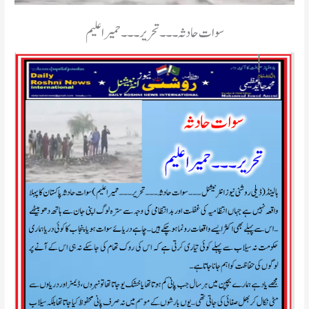
سوات حادثہ۔۔۔ تحریر۔۔۔حمیراعلیم