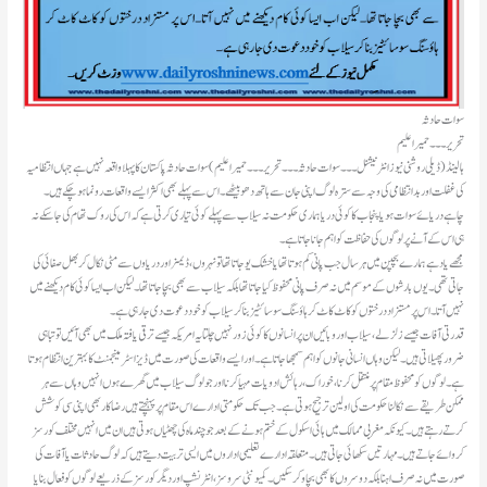
سوات حادثہ
تحریر۔۔۔حمیراعلیم
ہالینڈ(ڈیلی روشنی نیوز انٹرنیشنل ۔۔۔ سوات حادثہ۔۔۔ تحریر۔۔۔حمیراعلیم )سوات حادثہ پاکستان کا پہلا واقعہ نہیں ہے جہاں انتظامیہ
کی غفلت اور بد انتظامی کی وجہ سے سترہ لوگ اپنی جان سے ہاتھ دھو بیٹھے ۔اس سے پہلے بھی اکثر ایسے واقعات رونما ہو چکے ہیں۔
چاہے دریائے سوات ہو یا پنجاب کا کوئی دریا ہماری حکومت نہ سیلاب سے پہلے کوئی تیاری کرتی ہے کہ اس کی روک تھام کی جا سکے نہ
ہی اس کے آنے پر لوگوں کی حفاظت کو اہم جانا جاتا ہے۔
مجھے یاد ہے ہمارے بچپن میں ہر سال جب پانی کم ہوتا تھا یا خشک یو جاتا تھا تو نہروں، ڈیمز اور دریاوں سے مٹی نکال کر بھل صفائی کی
جاتی تھی۔یوں بارشوں کے موسم میں نہ صرف پانی محفوظ کیا جاتا تھا بلکہ سیلاب سے بھی بچا جاتا تھا۔لیکن اب ایسا کوئی کام دیکھنے میں
نہیں آتا۔اس پر مستزاد درختوں کو کاٹ کاٹ کر ہاؤسنگ سوسائٹیز بنا کر سیلاب کو خود دعوت دی جا رہی ہے۔
ضرور پھیلاتی ہیں۔لیکن وہاں انسانی جانوں کو اہم سمجھا جاتا ہے۔اور ایسے واقعات کی صورت میں ڈیزاسٹر مینجمنٹ کا بہترین انتظام ہوتا
ہے۔لوگوں کو محفوظ مقام پر منتقل کرنا، خوراک، رہائش ادویات مہیا کرنا اور جو لوگ سیلاب میں گھرے ہوں انہیں وہاں سے ہر
ممکن طریقے سےنکالنا حکومت کی اولین ترجیح ہوتی ہے۔جب تک حکومتی ادارے اس مقام پر پہنچتے ہیں رضاکار بھی اپنی سی کوشش
کرتے رہتے ہیں۔کیونکہ مغربی ممالک میں ہائی اسکول کے ختم ہونے کے بعد جو چند ماہ کی چھٹیاں ہوتی ہیں ان میں انہیں مختلف کورسز
کروائے جاتے ہیں۔مہارتیں سکھائی جاتی ہیں۔متعلقہ ادارے تعلیمی اداروں میں ایسی تربیت دیتے ہیں کہ لوگ حادثات یا آفات کی
صورت میں نہ صرف اہنا بلکہ دوسروں کا بھی بچاو کر سکیں۔کمیونٹی سروسز، انٹرنشپ اور دیگر کورسز کے ذریعے لوگوں کو فعال بنایا