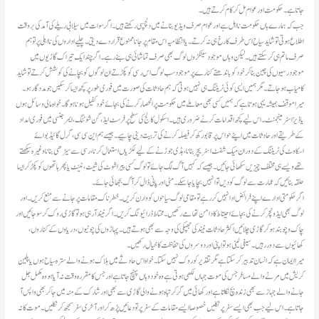
جاتا ہے۔حکومت اور عوام مل کر کام کرتے ہیں۔
جب کہ ہمارے ہاں حکومت نا اہل ہے اور عوام صرف ویڈیو بنانے میں دلچسپی رکھتے ہیں۔اگر سوات میں سیلابی ریلے کی آمد کی بروقت
اطلاع ہوتی توشاید سیاح اس طرف کا رخ ہی نہ کرتے۔یا انتظامیہ اس مقام پر جانا ممنوع قرار دے دیتی۔چلیے اداروں کی نا اہلی پرتو ہم
صرف ماتم ہی کر سکتے ہیں۔لیکن وہاں موجود سینکڑوں لوگ بھی صرف تماشائی ہی بنے رہے۔اگر چند ایک تیراک گاڑیوں میں
موجود رسیوں کی چین بنا کر خود کو باندھتے کنارے پر موجود سب لوگ اس رسی کو پکڑتےان لوگوں کو بچانے کی کوشش کرتے تو شاید
کامیاب ہو جاتے۔مگر ہمیں ایسی کوئی ٹریننگ ہی نہیں ہوتی کہ ہم حادثات کی صورت میں فوری طور پرکچھ ایسا کر سکیں جو مددگار ہو۔
یا ڈیزاسٹر مینجمنٹ۔اس لیے کچھ اقدامات کرنے ضروری ہیں۔اسکول کالج کی سطح پر فرسٹ ایڈ، گن شوٹنگ، ایمرجنسی میں فوری امداد
کے طریقے اور حادثات میں اپنے حواس پر قابو رکھ کر فیصلہ کرنے کی تربیت دینی چاہیے۔جیسے ہم این سی سی، گرل گائیڈ بوائے
اسکاوٹ کی ٹریننگ کے دوران میک شفٹ اسٹریچر بنانا، ہڈی جوڑنے کے لیے لکڑیاں استعمال کرنا ، رسی سے سیڑھی بناناوغیرہ سیکھتے
تھےویسے ہی مختلف چیزیں سکھائی جائیں۔جیسے کہ کہیں آگ لگ جائے تو لوگ کسی پیرا شوٹ کی شیٹ، ٹینٹ یاپھر ہاتھوں کو پکڑ کر ایسا
حلقہ بنائیں کہ عمارت سے لوگ کودیں تو انہیں بچایا جا سکے۔مٹی اور پانی ڈال کر آگ بجھائی جائے۔
لوگ بھی ایڈونچر کرنے کی بجائے احیتاط کا دامن تھامے رکھیں۔محتاط ڈرائیونگ کریں۔اگر نیند آ رہی ہو تو گاڑی روک کر سو جائیں اور
چاک و چوبند ہو کر گاڑی چلائیں اکثر حادثات نیند کی جھپکی کی وجہ سے بھی ہوتے ہیں ۔پہاڑوں کی چوٹیوں، دریاوں کے کناروں،
کھائیوں سے دور رہیں۔ سیفی لینی ہو تو اپنی اور دوسروں کی حفاظت کا خیال رکھیں۔
کریش میں مرنے والے مسافر جس کی موت جہاں لکھی ہوتی ہے وہ خود وہاں پہنچ جاتا ہے اور جس کا مقررہ وقت نہ آیا ہو وہ مکمل جل
جانے والے جہاز سے بھی زندہ بچ نکلتا ہے اور کھائی میں گر کر تباہ ہونے والی گاڑی سے بھی اور شارک کے منہ میں جا کر بھی واپس آ
جاتا ہے۔اس لیے جب بھی ایسے سفر پر نکلیں خصوصا ایسے مقامات کے سفر پر تو دعائیں پڑھ کر اور آخری سفر سمجھ کر نکلیں۔موت کا نہ