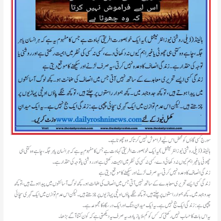
سورج کسی گاؤں کو محض اس لیے فراموش نہیں کرتا کہ وہ چھوٹا ہے۔
​ہالینڈ(ڈیلی روشنی نیوز انٹرنیشنل )یہ ایک خوبصورت افریقی کہاوت ہے جس کا مفہوم یہ ہے کہ ہر انسان یا ہر جگہ، چاہے وہ کتنی ہی
چھوٹی یا غیر اہم کیوں نہ دکھائی دے، کسی نہ کسی کی نظر میں اہمیت رکھتی ہے اور روشنی یا توجہ کی حقدار ہے۔
زندگی انصاف کا وعدہ نہیں کرتی، یہ صرف لڑنے اور سیکھنے کا موقع دیتی ہے
زندگی کسی ایسے تحریری معاہدے کے ساتھ نہیں آتی جس میں انصاف کی ضمانت ہو۔ کچھ لوگ آسائشوں میں پیدا ہوتے ہیں، تو کچھ
جدوجہد میں۔ کچھ ہموار راستوں پر چلتے ہیں، تو کچھ ننگے پاؤں اونچی پہاڑیوں پر چڑھتے ہیں۔ لیکن اس عدم توازن میں ایک گہری سچائی
چھپی ہے: زندگی ایک جج نہیں ہے۔ یہ ایک میدانِ جنگ اور ایک درسگاہ کا مجموعہ ہے۔
یہ اس بات کا حساب نہیں رکھتی کہ کس کو کم ملا یا زیادہ۔ یہ صرف یہ دیکھتی ہے کہ کون کتنا آگے بڑھا۔