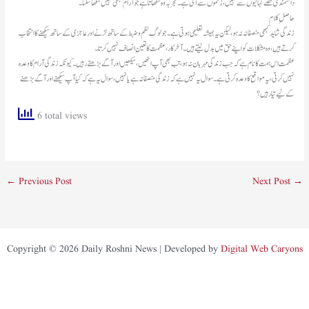
دانشمندی قصے کہانیوں سے نہیں، زخموں سے آتی ہے۔ تجربہ وہ سکھاتا ہے جو آرام کبھی نہیں سکھا سکتا۔
حاصلِ کلام
زندگی شاید کبھی منصفانہ نہ ہو، لیکن یہ ہمیشہ تعلیمی ہوتی ہے۔ جو لوگ نظم و ضبط کے ساتھ لڑنے اور عاجزی کے ساتھ سیکھنے کا انتخاب
کرتے ہیں، وہ مشکلات کو اپنے حق میں بدل لیتے ہیں۔ آخرکار، عظمت کا تعین انصاف نہیں کرتا۔
عظمت اس ہمت کا نام ہے کہ جب زندگی مہربان نہ ہو، تب بھی آپ اٹھیں، سیکھیں اور آگے بڑھتے رہیں۔ کیونکہ زندگی آرام کا وعدہ
نہیں کرتی، یہ مواقع کا وعدہ کرتی ہے۔ سوال یہ نہیں ہے کہ زندگی منصفانہ ہے یا نہیں، سوال یہ ہے کہ کیا آپ سیکھنے اور آگے بڑھنے
کے لیے تیار ہیں؟
6 total views
←
Previous Post
Next Post
→
Copyright © 2026 Daily Roshni News | Developed by
Digital Web Caryons