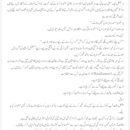
ہر مشکل ایک سبق بن جاتی ہے، ہر نقصان ایک استاد، اور ہر ناکامی مضبوط تر ہونے کی دعوت۔ جو لوگ انصاف کے انتظار میں رہتے ہیں
وہ اکثر تلخیوں کا شکار ہو جاتے ہیں، لیکن جو دانشمندی کے ساتھ لڑنے کا انتخاب کرتے ہیں، وہ تکلیف میں بھی اپنا مقصد ڈھونڈ لیتے ہیں۔
ایک افریقی کہاوت ہے:
“پرسکون سمندر ماہر ملاح نہیں بناتے۔
جدوجہد ذہن کو تیز اور روح کو مضبوط بناتی ہے۔ مشکلات سزائیں نہیں، بلکہ تیاری ہیں۔
ایک اور کہاوت ہے:
“جس بچے کو گاؤں گلے نہیں لگاتا، وہ اس کی گرمائش محسوس کرنے کے لیے اسے جلا دیتا ہے۔”
جب زندگی غیر منصفانہ لگے، تو تلخی کا پیدا ہونا آسان ہوتا ہے۔ لیکن ترقی کے لیے پختگی چاہیے۔ اپنے مستقبل کو غصے کی آگ میں
جلانے کے بجائے، اسے نظم و ضبط کے ساتھ تعمیر کریں۔
زندگی صبر کا امتحان لیتی ہے تاکہ برداشت پیدا ہو، کردار کا امتحان لیتی ہے تاکہ طاقت ظاہر ہو، اور ایمان کا امتحان لیتی ہے تاکہ ہمت اور ہار
مان لینے کے درمیان فرق واضح ہو سکے۔ غیر منصفانہ لمحات ہمیں ڈھلنے، گہرا سوچنے اور بہانوں سے اوپر اٹھنے پر مجبور کرتے ہیں۔ یہ
مزاحمت ہی ہے جس سے استقامت (Resilience) جنم لیتی ہے۔
ایک بیج کو اگنے سے پہلے ٹوٹنا پڑتا ہے۔
لوہے کو تلوار بننے سے پہلے آگ سے گزرنا پڑتا ہے۔
اپنی طاقت دریافت کرنے سے پہلے آپ کو دباؤ برداشت کرنا پڑتا ہے۔
اسباق
مشکل وقت آپ کو توڑنے کے لیے نہیں، بلکہ تعمیر کرنے کے لیے آتا ہے۔ دباؤ کمزوریوں کو سامنے لاتا ہے تاکہ انہیں مضبوط کیا جا
سکے۔
شکایت کرنا ترقی کو روکتا ہے، سیکھنا اسے تیز کرتا ہے۔ الزام تراشی میں ضائع کی گئی توانائی، بہتری میں لگائی جا سکتی ہے۔
طاقت آرام میں نہیں، خاموشی میں پیدا ہوتی ہے۔ سب سے مضبوط لوگ اکثر وہ ہوتے ہیں جو پوشیدہ لڑائیاں لڑ کر بنتے ہیں۔