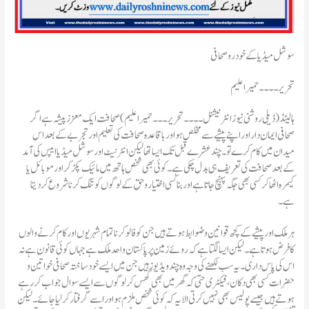
سوشل میڈیا کے خودرو صحافی
تحریر۔۔۔۔حمیراعلیم
ہالینڈ(ڈیلی روشنی نیوز انٹرنیشنل ۔۔۔۔تحریر۔۔۔حمیرا علیم)صحافت ایک معزز پیشہ ہے اگر
صحافی ایمان دار اور اپنے پیشے سے مخلص ہو اور باقاعدہ صحافت کی تعلیم اور تجربے کے بعد اس
میدان میں کام کرے تو۔چند عشرے قبل تک ایسا تھا لیکن انٹرنیٹ اور سوشل میڈیا ایپس کی آمد
کے بعد صحافت کی تعریف ہی بدل چکی ہے۔کوئی بھی شخص ہاتھ میں مائیک پکڑ کر اور موبائل یا
کیمرہ اٹھا کر کسی بھی جگہ پہنچ جاتا ہے اور بنا کسی اختیار و حق کے لوگوں کو تنگ کرنا شروع کر دیتا
ہے۔
کا فرض ہوتا ہے۔لیکن ایسا لگتا ہے کہ روئے زمین پر پاکستان واحد ملک ہے جہاں کوئی قانون ہے نہ
اس کی پاس داری۔ یہ سب لکھنے کی وجہ وہ چند ویڈیوز ہیں جن میں ایسے خودساختہ صحافی خواتین و
حضرات کسی بھی دکان، فیکٹری حتی کہ گھر میں بھی گھس کر لوگوں سے ایسے سوال جواب کر رہے
ہوتے ہیں جیسے پولیس بھی نہیں کرتی الا یہ کہ کوئی شخص ملزم ہو اور اسے گرفتار کر لیا جائے۔لیکن