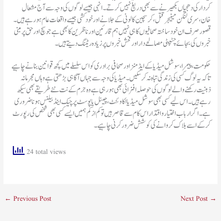
کردار کی دھجیاں بکھیرنے سے بھی دریغ نہیں کرتے۔انہی جیسے لوگوں کی وجہ سے آج مشعال
خان، سری لنکن مینیجر قتل ، کرسچین کالونی کے جلانے اور خودکشی جیسے واقعات عام ہو رہے ہیں۔
قصور صرف ان خودساختہ صحافیوں کا ہی نہیں ہم قارئین اور ناظرین کا بھی ہے جو سچ اور حق پر مبنی
خبروں کی بجائے چٹپٹی مصالحے دار اور فحش خبروں پر زیادہ ریٹنگ دیتے ہیں۔
تاکہ یہ لوگ کسی کی زندگی تباہ نہ کر سکیں۔ میڈیا کی وجہ سے جہاں آگاہی بڑھتی ہے وہاں مجرمانہ
ذہنیت رکھنے والے لوگوں کی حوصلہ افزائی بھی ہو رہی ہے وہ جرم کے نت نئے طریقے بھی سیکھ
رہے ہیں۔ اس لیے کسی بھی سوشل میڈیا اکاوئنٹ، چینل یا پوسٹ پر چیک اینڈ بیلنس ہونا ضروری
ہے۔اگر ارباب اختیار و اقتدار اس کام سے قاصر ہیں تو کم از کم ہمیں ایسے کسی بھی شخص کی رپورٹ
کر کے اسے بلاک کروانے کی کوشش ضرور کرنی چاہیے۔
24 total views
←
Previous Post
Next Post
→