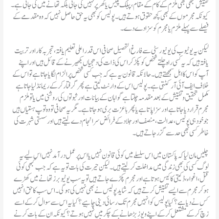
تفتیش کبھی بھی ملزم کے کام کے مقام، پبلک پلیس یا گھر پر نہیں کی جاتی بلکہ تھانے میں کی جاتی ہے۔
کیونکہ مجرموں کے بھی کچھ حقوق ہوتے ہیں۔پولیس کو بھی یہ حق حاصل نہیں کہ وہ مقدمے کے
فیصلے سے پہلے ملزم یا مجرم کو سزا دے دے۔
یافتہ ہیں کہ یہ کسی راہ چلتے شخص کو پکڑ کر اس کی ذات کی دھجیاں بکھیرنے کے قائل ہیں اور اپنے
آپ کو اس کا اہل سمجھتے ہیں۔حالانکہ قانون یہ ہے کہ جب کسی شخص پر الزام لگایا جاتا ہے تو اس کے
خلاف ایف آئی آر کٹتی ہے۔پولیس اس کے وارنٹ لیتی ہے پھر گرفتار کر کے ریمانڈ لیا جاتا ہے
مکمل تحقیق و تفتیش کے بعد مقدمہ چلتا ہے گواہان کے بیانات اور ثبوتوں کی روشنی میں یا تو ملزم
مجرم قرار دیا جاتا ہے اور سزا پاتا ہے یا پھر باعزت بری ہو جاتا ہے۔مگر یہ صحافی تو وہ توپ ہستیاں ہیں
جو خود ہی پولیس، عدالت، منصف اور جلاد کے فرائض سرانجام دے لیتے ہیں اور سستی شہرت کی
خاطر کسی بھی حد سے گزر جاتے ہیں۔
لوگ کسی کی بھی زندگی میں مداخلت کر لیتے ہیں۔لیکن حیرت کی بات تو یہ ہے کہ جب کبھی کوئی
قتل ، اغواء، ڈکیتی کا کیس ہوتا ہے اور مجرم پکڑے جاتے ہیں تو یہ سب یوٹیوبرز تھانے میں کھڑے
ہو کر مجرم سے ایسے تفتیش کرتے ہیں کہ شاید پولیس نے بھی نہیں کی ہو گی۔اس سب کا حق انہیں
کس نے دیا ہے؟ کیا پولیس کو انہیں مجرم تک رسائی دینی چاہیے؟ کیا یہ اس سے سوال کر کے اسے
زچ کر کے مشتعل کر کے اپنے ویوز بڑھانے کے چکر میں نہیں ہوتے؟ کیونکہ ان کے بات کرنے