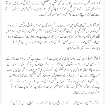
کا انداز اور فضول سوالات و الزامات کسی بھی شخص کو مشتعل کرنے کے لیے کافی ہوتے ہیں۔ ایسا تو
وہ ججز بھی نہیں کرتے جو کسی قتل کے مجرم کو پھانسی کی سزا دیتے ہیں۔وہ بھی مجرم پر طنز نہیں کرتے
اسے طعنے نہیں دیتے اس کے قبیح فعل ہر لعن طعن نہیں کرتے۔
فیس بک پر ان چینلز کی رپورٹس ہیڈنگز چند سیکنڈز کی ویڈیوز دیکھیں تو یقین مانیے کانوں سے دھواں
نکلنے لگا۔خاتون یا مرد اینکر کسی عورت کے گھر پر بیٹھ کر ایسے بے ہودہ سوالات کر رہے تھے اور وہ
اس قدر تفصیلی جواب دے رہی تھیں کہ لگا کسی ایڈلٹ مووی کا اسکرپٹ ہے۔چنانچہ فورا
رپورٹ کر کے انہیں بلاک کر دیا۔
ایک سین میں جب متاثرہ خاتون کی فیملی ڈاکٹر سے بات کر رہی ہوتی ہے تو ایک یوٹیوب یونیورسٹی
کے سند یافتہ صحافی موبائل پر یہ ساری گفتگو ریکارڈ کر کے ٹی وی چینل پر اور سوشل میڈیا پر پوسٹ
کر دیتے ہیں۔ان کے اس ایڈونچر کی جو سزا وہ خاتون اور ان کی فیملی بھگتتی ہیں وہ ناقابل برداشت
ہے۔یقین مانیے میرا جی چاہ رہا تھا کہ میں اس شخص کو گولی مار دوں۔اگرچہ یہ صرف ڈرامے کا
ایک سین تھا مگر آج حقیقی زندگی میں بھی ڈیجیٹل، پرنٹ اور دیگر میڈیمز کی وجہ سے لوگوں کی
زندگیاں عذاب بن رہی ہیں۔