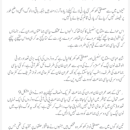
تینوں میں سے مصطفیٰ کھوکھر نئی پارٹی لانے کیلئے زیادہ آرزو مند ہیں جبکہ باقی دو لوگ ابھی واضح طور
پر فیصلہ نہیں کر پائے کہ پارٹی قائم کی جائے یا نہیں۔
اس حوالے سے مفتاح اسمٰعیل کا کہنا تھا کہ انہوں نے مختلف سیاسی جماعتوں اور ان کے رہنماؤں
کی مقبولیت جانچنے کیلئے سروے کرایا تھا اور سروے رپورٹ کے نتائج پڑھ کر ہی وہ اس نتیجے پر پہنچے
کہ نئی سیاسی جماعت کے قیام کی ضرورت ہے۔
شاہد عباسی، مفتاح اسمٰعیل اور مصطفیٰ کھوکھر کا خیال ہے کہ ووٹروں کی ایک بڑی تعداد، جو فی
الوقت نون لیگ کو مسترد کرنے کی وجہ سے عمران خان کی طرف مائل نظر آتی ہے، کو نئی سیاسی
جماعت کی طرف راغب کیا جا سکتا ہے کیونکہ عمران خان کے کٹر حامی اور نواز شریف کے کٹر حامی
کسی دوسری سیاسی جماعت کو ووٹ نہیں دیں گے۔
9؍ مئی کے بعد عمران خان اور ان کی جماعت تحریک انصاف کیلئے پیدا ہونے والی مشکل
صورتحال کے تناظر میں خیال کیا جاتا ہے کہ نئی سیاسی جماعت پی ٹی آئی کے ووٹروں کی ایک نمایاں
تعداد (جن میں کٹر حامی شامل نہیں) کو اپنی جانب راغب کر سکتی ہے، کیونکہ یہ لوگ پنجاب میں
نون لیگ یا کسی دوسری جماعت کو ووٹ نہیں ڈالیں گے۔
تین لوگوں میں سے مصطفیٰ نواز کھوکھر وہ شخص ہیں جنہوں نے طاقتور حلقوں پر تنقید کی تھی جس پر