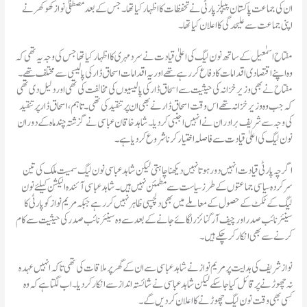
ان کی جماعت پاکستان پیپلز پارٹی نے تحفظات کا اظہار کیا تھا۔ جس کے بعد مصطفیٰ نواز کھوکھر نے
اپنی جماعت سے علیحدگی کا اعلان کیا تھا۔
مفتاح اسمٰعیل کے ساتھ نون لیگ کی اعلیٰ قیادت نے سرد مہری کا اظہار کیا تھا جس کی وجہ یہ تھی کہ
وہ اپنے اقتصادی اقدامات کا دفاع کر رہے تھے اور یہ اقدامات اسحاق ڈار کی پالیسی سے مختلف تھے۔
مفتاح نے بھی وزیر خزانہ کی حیثیت سے اسحاق ڈار کی پالیسیوں کی مخالفت کی تھی اور دلیل دی تھی
کہ جب وہ وزیر خزانہ تھے اس وقت اسحاق ڈار نے بھی ان پر تنقید کی تھی۔ تاہم، اسحاق ڈار پر تنقید
کی وجہ سے شریف برادران نے انہیں اجنبی کر دیا۔ شاہد خاقان عباسی نے گزشتہ چند ماہ کے دوران
نون لیگ کی اعلیٰ قیادت سے فاصلہ اختیار کرنا شروع کر دیا ہے۔
اگرچہ پارٹی قیادت انہیں دور ہوتا نہیں دیکھنا چاہتی لیکن شاہد عباسی نون لیگ سمیت ملک کی تین
سرکردہ سیاسی جماعتوں کے طرز سیاست سے مطمئن نہیں ہیں۔ شاہد عباسی آئندہ الیکشن کیلئے نون
لیگ کے ٹکٹ کے حصول کے معاملے میں بھی دلچسپی ظاہر نہیں کر رہے جبکہ مریم نواز کو پارٹی کا
سینئر نائب صدر اور چیف آرگنائزر لگائے جانے کے بعد سے وہ سینئر نائب صدر کی حیثیت سے کام
کرنے سے بھی انکار کر چکے ہیں۔
نواز شریف کی ہدایت پر مریم نواز نے شاہد عباسی سے ان کے گھر پر ملاقات کی تھی تاکہ انہیں عہدہ
نہ چھوڑنے پر قائل کیا جا سکے لیکن شاہد عباسی نے شائستہ انداز سے انکار کر دیا۔ اب لگتا ہے کہ وہ
کسی بھی وقت نون لیگ چھوڑنے کا اعلان کر دیں گے۔