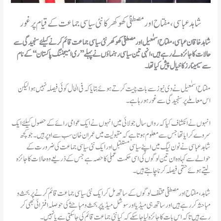
شاہد عباسی، مفتاح اور مصطفیٰ کھوکھر کا نئی سیاسی جماعت کے قیام پر غور
شاہد خاقان عباسی، مفتاح اسمٰعیل اور مصطفیٰ کھوکھر نئی سیاسی جماعت قائم کرنے کیلئے سنجیدگی سے
حالات کا جائزہ لے رہے ہیں، انہی تین سیاسی رہنماؤں نے پہلے ’’ری امیجننگ پاکستان‘‘ کے نام
سے سیمینارز کا خیال پیش کیا تھا۔
مفتاح اسمٰعیل نے دی نیوز سے بات چیت کرتے ہوئے بتایا کہ فی الحال کوئی فیصلہ نہیں ہوا لیکن
اس معاملے پر سنجیدگی سے غور ہو رہا ہے۔
انہوں نے انکشاف کیا کہ رواں سال جولائی میں انہوں نے ایک عوامی رائے کے حصول کیلئے ایک
سروے کرایا تھا جس سے معلوم ہوتا ہے کہ مقبولیت میں عمران خان سب سے اوپر ہیں۔ جو کچھ
شاہد عباسی نے نون لیگ میں اپنے سیاسی مستقبل اور ایک نئی سیاسی جماعت کی ضرورت کے
حوالے سے کہا وہ ان تین لوگوں کی اسی حکمت عملی کا حصہ ہے جس کے ذریعے وہ حالات کا جائزہ
لیتے ہوئے حتمی فیصلہ کرنا چاہتے ہیں۔
شاہد، مفتاح اور مصطفیٰ مختلف لوگوں کے ساتھ مل کر ایک نئی سیاسی جماعت قائم کرنے پر بحث و
مباحثہ کر رہے ہیں اور ساتھ ہی میڈیا اور سوشل میڈیا پر بحث و مباحثے کی حوصلہ افزائی بھی کر
رہے ہیں تاکہ اس بات کا جائزہ لیا جا سکے کہ کیا نئی جماعت قائم کی جا سکتی ہے یا نہیں۔