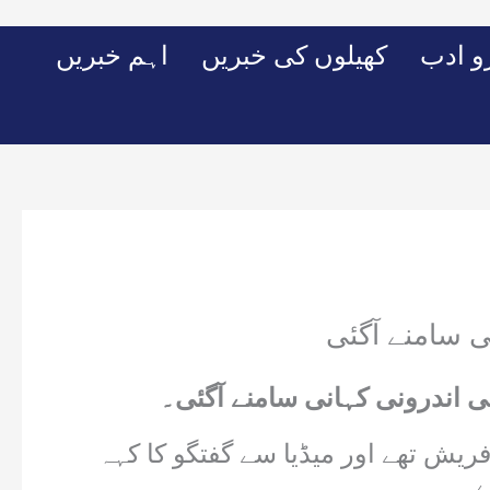
Skip
to
 ادب
کھیلوں کی خبریں
اہم خبریں
content
 سامنے آگئی
 اندرونی کہانی سامنے آگئی۔
ریش تھے اور میڈیا سے گفتگو کا کہہ
ے۔