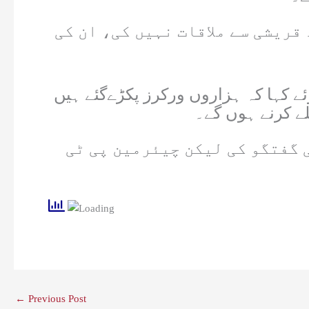
قریشی سے ملاقات نہیں کی، ان کی
وئے کہا کہ ہزاروں ورکرز پکڑےگئے ہیں
ے کرنے ہوں گے۔
 گفتگو کی لیکن چیئرمین پی ٹی
←
Previous Post