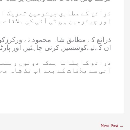
ذرائع کے مطابق چیئرمین تحریک انص
اور چیئرمین پی ٹی آئی کی ملاقات
ذرائع کے مطابق شاہ محمود نے ورکرزکو ر
ان کےلیےکوششیں کرنی چاہئیں اور پارٹ
ذرائع کا بتانا ہےکہ دونوں رہنماؤ
آئی سے ملاقات کے بعد اب تک شاہ م
Next Post
→