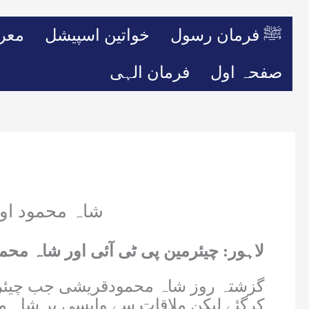
ﷺ فرمان رسول
خواتین اسپیشل
معر
صفحہ اول
فرمان الہی
شاہ محمود اور
لاہور: چیئرمین پی ٹی آئی اور شاہ مح
گزشتہ روز شاہ محمودقریشی جب چیئرمین 
کرگئے لیکن ملاقات سے واپسی پر شاہ مح