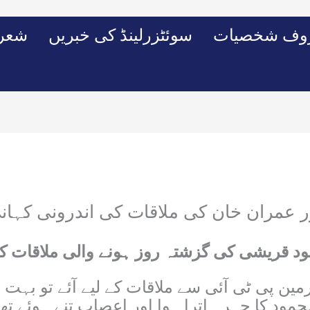
وف شخصیات
سوئٹزرلینڈ کی خبریں
شعرو
 عمران خان کی ملاقات کی اندرونی کہانی
مود قریشی کی گزشتہ روز ہونے والی ملاقات کی
پی ٹی آئی سے ملاقات کے لیے آئے تو بہت ف
مود کا چہرہ اترا ہوا اور اعصاب تنے ہوئے تھ