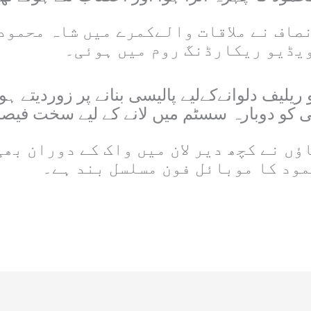
اف نے ملاقات والےکمرے میں شاہ محمود 
 ویڈیو ریکارڈنگ روم میں ہوئی۔
یلیف دلوانےکےلیے پالیسی بنانے پر زوردیتے ہ
ی کو دوبارہ سسٹم میں لانے کے لیے سخت فیصل
ں نے کچھ دیر لان میں واک کے دوران بھی
حمود کا موبائل فون مسلسل بند ہے۔