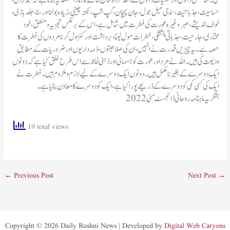
گی۔ سائنس دانوں اور نفسیات دانوں کے اخذ کردہ نتائج بتانے کا ہمارا مقصد یہ بتانا ہے کہ ہمدردی،
حساسیت، جذباتیت، سماجی میل جول، جان پہچان، گپ شپ، نکتہ چینی، زیادہ بولنا اور سنا، جلد بازی،
خوف اندیشے، صبر وغیرہ عورت کی فطرت میں شامل ہے، اس کے بر عکس تجزیہ و منطق، خود
مختاری، جارحیت، جذباتی پشتگی، خطرات مول لینا، برداشت اور کنڑول کرنا مردوں کی فطرت کا
حصہ ہے۔ یہ چیزیں قدرت نے انہیں، ان کی صلاحیتوں ، ذمہ داریوں اور ضروریات کے مطابق
ودیعت کی ہیں۔ اللہ نے مرد اور عورت کو جسمانی اور ذہنی لحاظ سے اس طرح خلق کیا ہے کہ دونوں
ایک دوسرے کے بغیر نامکمل ہیں ۔ دونوں ایک دوسرے کے لیے لازم و ملزوم ہیں۔ فطرت نے
ایک کی کسی کمی کو دوسرے کے ذریعے پورا کیا ہے، ایک کو دوسرے کا معاون بنا یا ہے۔
بشکریہ ماہنامہ روحانی ڈائجسٹ مئی 2022
19 total views
←
Previous Post
Next Post
→
Copyright © 2026 Daily Roshni News | Developed by
Digital Web Caryons