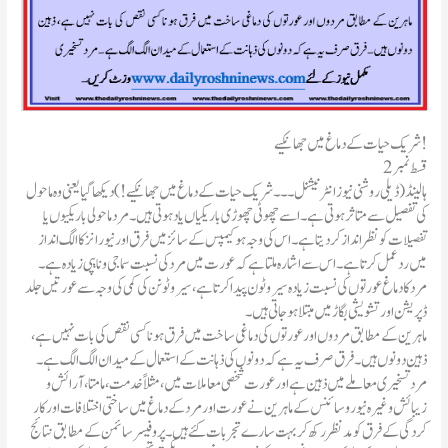
شریک حیات کے دماغ میں جھانکیے!
قسط نمبر2
ہالینڈ(ڈیلی روشنی نیوز انٹرنیشنل ۔۔۔ شریک حیات کے دماغ میں جھانکیے!) دیکھا گیا یعنی وہ ماحول
کی تفصیل سے متاثر ہوتی ہے۔ اسے چھوٹی چھوڑی باریکیاں یاد ہوتی ہیں۔ مرد ماحولی باریکیوں یا
تفصیلات کو نظر انداز کر دیتا ہے۔ اس کی وجہ ہو کیمپس کے سائز میں فرق اور نیورانز کا الگ انداز
میں رد عمل کرتا ہے۔ اس سے اشارہ ملتا ہے کہ عورت میں مرد کی نسبت سماجی و نایپی زیادہ ہے۔
مرد کا دماغ عورتوں کی نسبت زیادہ سیر وٹون پیدا کرتا ہے ، سیروٹونن کی کمی کی وجہ سے عور تیں جلد
ڈپریشن اور تشویشی بگاڑ میں مبتلا ہو جاتی ہیں۔
ماہرین کے مطابق مردوں اور عورتوں کی دماغی ساخت میں فرق ہو نا کسی نقص کی بات نہیں ہے،
ذہین دونوں ہیں۔ فرق صرف یہ ہے کہ دونوں کی ذہانت کے استعمال کے میدان الگ الگ ہے۔
مرد تسخیری معاملے میں ذہین ہے اور عورت شخصی معاملات میں، مثلاً خدمت، مامتا، آرائش و
زیبائش و غیره نیورو سائنس کے ماہرین نے عورت اور مرد کے دماغ میں ساختی اختلافات اور کار
کردگی کے فرق کو مد نظر رکھ کر بہت سارے تجربات کئے ہیں۔ پروفیسر سائمن کے مطابق نتائج