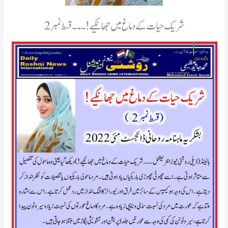
شریک حیات کے دماغ میں جھانکیے!۔۔۔قسط نمبر2