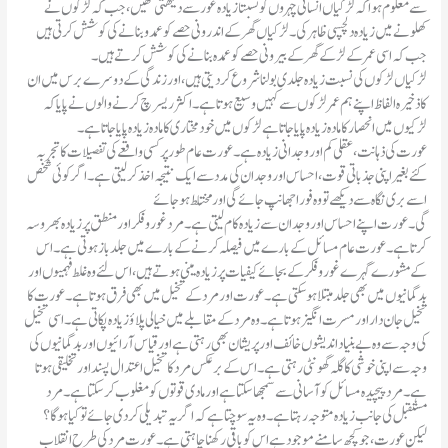
سے معلوم ہوا کہ لڑکیاں انسانی چہروں کو نسبتا زیادہ غور سے دیکھتی تھیں، جب کہ لڑکوں نے
کھلونے میں زیادہ دلچسپی ظاہر کی۔ لڑکیاں گھر کے اندرونی حصے کو عمد و بنانے کی کوشش کرتی ہیں
جب کہ اسی عمر کے لڑکے گھر کے بیرونی حصے کو عمدہ بنانے کی کوشش کرتے ہیں۔
لڑکیاں لڑکوں کی نسبت زیادہ جلدی بولنا شروع کر دیتی ہیں، اور زندگی کے دوسرے برس میں ان
کا ذخیرہ الفاظ اپنے ہم عمر لڑکوں سے کہیں وسیع ہوتا ہے۔ اکثر ریسرچ کرنے والوں نے پایا کہ
لڑکیوں میں انحصار کا مادہ زیادہ پایا جاتا ہے لڑکوں میں خود مختاری کا مادہ زیادہ پایا جاتا ہے۔
عورت کی ذہانت، عقلی کم اور وجدانی زیادہ ہے۔ عورت عام طور پر کسی واقعے کی تفصیلات کا تجربہ
کئے بغیر اپنی جذباتی قوت، احساس اور وجدان کی مدد سے ایک نتیجہ اخذ کر لیتی ہے۔ اگر کوئی شخص
اسے بری نگاہ سے دیکھے تو وہ فورا جھانپ جائے گی اور مختلط ہو جائے
گی۔ عورت اپنے احساس اور وجدان سے زیادہ کام لیتی ہے۔ مرد غور و فکر اور منطق پر زیادہ بھروسہ
کرتا ہے۔ عورت عام مسائل کے بارے میں فیصلہ کرنے کے بارے میں جلد باز ہوتی ہے۔ اس
کے مشورے گہرے غور و فکر کے بجائے کیفیات پر زیادہ مینی ہوتے ہیں، اس لئے وہ غلط فہمیوں اور
بد گمانیوں میں بھی جلد مبتلا ہو سکتی ہے۔ عورت اور مرد کے تخیل میں بھی فرق ہوتا ہے۔ عورت کا
تخیل جان دار اور مسرت انگیز ہوتا ہے۔ وہ مرد کے مقابلے میں خیالی پلاؤ زیادہ پکاتی ہے۔ اسی تخیل
کی وجہ سے وہ بے بنیاد اندیشوں خائف اور پریشان بھی رہتی ہے اور قیاس آرائیوں اور بد گمانیوں کی
وجہ سے اپنی خوشی کا گلہ گھونٹی رہتی ہے۔ اس کے بر عکس مرد کا تخیل اعتدال پسند اور تخلیقی ہوتا
ہے۔ مرد پیچیدہ مسائل کو آسانی سے سمجھا سکتا ہے اور مادی قوتوں کو مغلوب کر سکتا ہے۔ مرد
مستقبل کی جانب زیادہ متوجہ رہتا ہے۔ وہ یہ سوچتا ہے کہ اگر یہ تبدیلی کر دی جائے تو کیا ہو گا؟
لیکن عورت، جو کچھ سامنے موجود ہے اس کو باقی رکھنا چاہتی ہے۔ عورت مرد کی طرح انقلاب