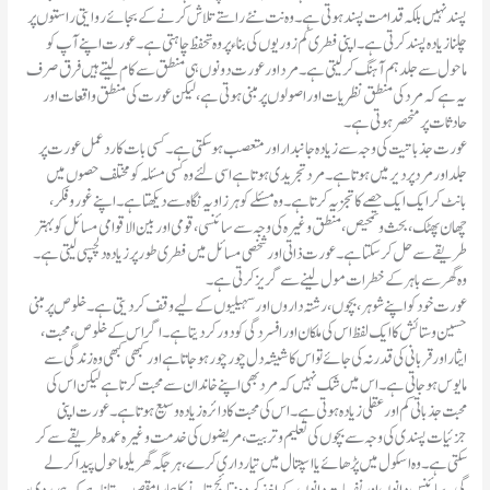
پسند نہیں بلکہ قدامت پسند ہوتی ہے۔ وہ نت نئے راستے تلاش کرنے کے بجائے روایتی راستوں پر
چلناز یادہ پسند کرتی ہے۔ اپنی فطری کم زوریوں کی بناء پر وہ تحفظ چاہتی ہے۔ عورت اپنے آپ کو
ماحول سے جلد ہم آہنگ کر لیتی ہے۔ مرد اور عورت دونوں ہی منطق سے کام لیتے ہیں فرق صرف
یہ ہے کہ مرد کی منطق نظریات اور اصولوں پر مبنی ہوتی ہے، لیکن عورت کی منطق واقعات اور
حادثات پر منحصر ہوتی ہے۔
عورت جذباتیت کی وجہ سے زیادہ جانبدار اور متعصب ہو سکتی ہے۔ کسی بات کارد عمل عورت پر
جلد اور مرد پر دیر میں ہوتا ہے۔ مرد تجریدی ہوتا ہے اسی لئے وہ کسی مسئلہ کو مختلف حصوں میں
بانٹ کر ایک ایک حصے کا تجزیہ کرتا ہے۔ وہ مسئلے کو ہر زاویہ نگاہ سے دیکھتا ہے۔ اپنے غور وفکر ،
چھان پھٹک، بحث و تمحیص ، منطق و غیر ہ کی وجہ سے سائنسی، قومی اور بین الاقوامی مسائل کو بہتر
طریقے سے حل کر سکتا ہے۔ عورت ذاتی اور شخصی مسائل میں فطری طور پر زیادہ دلچسپی لیتی ہے۔
وہ گھر سے باہر کے خطرات مول لینے سے گریز کرتی ہے۔
عورت خود کو اپنے شوہر ، بچوں ،رشتہ داروں اورسہیلیوں کے لیے وقف کر دیتی ہے۔ خلوص پر مبنی
حسین و ستائش کا ایک لفظ اس کی ملکان اور افسردگی کو دور کر دیتا ہے۔ اگر اس کے خلوص، محبت،
ایثار اور قربانی کی قدر نہ کی جائے تو اس کا شیشہ دل چور چور ہو جاتا ہے اور کبھی کبھی وہ زندگی سے
مایوس ہو جاتی ہے۔ اس میں شک نہیں کہ مرد بھی اپنے خاندان سے محبت کرتا ہے لیکن اس کی
محبت جذباتی کم اور عقلی زیادہ ہوتی ہے۔ اس کی محبت کا دائرہ زیادہ وسیع ہوتا ہے۔ عورت اپنی
جزئیات پسندی کی وجہ سے بچوں کی تعلیم و تربیت، مریضوں کی خدمت وغیر ہ عمدہ طریقے سے کر
سکتی ہے۔ وہ اسکول میں پڑھائے یا اسپتال میں تیار داری کرے، ہر جگہ گھریلو ماحول پیدا کرلے