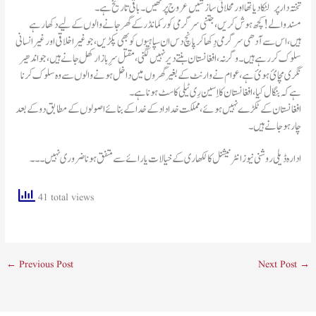
تختہ دار پر لٹکا دیا تھا اور محلاتی سازشیں عروج پر تھیں ۔ باقی تاریخ ہے ۔
مسند والے ! کچھ ہوش کریں، جتنی سرگرمی کور کمانڈر کے گھر جانے والوں کے لیے دکھا رہے
ہیں، اس سے آدھی سرگرمی دِکھا کر پانچ دس ان سپاہیوں کو بھی پکڑیں، جو غیر اخلاقی اور غیر انسانی
سلوک کر رہے ہیں ۔ وگرنہ ، افغانستان بنتے دیر نہیں لگنی ، مقتل سرِبازار کُھل جانے ہیں ، جو اندھیر
نگری مچائ ہوئ ہے ، عوام نے وارنٹ کے بغیر گھروں میں داخل ہونے والوں سے وہ سلوک کرنا
ہے کہ بنگال کیا، افغانستان کا اِسین رِی ٹیلی کاسٹ ہونا ہے ۔
افغانستان کے ٹکڑے نہیں ہوئے ، مملکت خداداد کے خدا کے بنائے اصولوں کے مطابق دو کے بعد
چار ہو جانے ہیں ۔
ادارہ ڈیلی روشنی نیوز انٹرنیشنل کالکھاری کے خیالات یارائے سے متفق ہونا ضروری نہیں۔۔۔
41 total views
←
Previous Post
Next Post
→