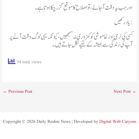
اور جب یہ وقت آ جائے، تو اصلاح کا موقع گزر چکا ہوتا ہے۔
یاد رکھیں:
کسی کی نرمی اور خاموشی کو کمزوری نہ سمجھیں، کیونکہ یہی لوگ وقت آنے پر
آپ کی زندگی سے ہمیشہ کے لئیے نکل جاتے ہیں۔
54 total views
←
Previous Post
Next Post
→
Copyright © 2026 Daily Roshni News | Developed by
Digital Web Caryons