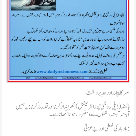
صبر کا پیمانہ اور حدِ برداشت
ہالینڈ(ڈیلی روشنی نیوز انٹرنیشنل )نظرانداز کرنا اور قدر نہ کرنا:یہ ہمیں
آہستہ آہستہ رشتوں سے دستبردار ہونا سکھاتا ہے۔
بار بار کی غلطی اور بے عزتی: