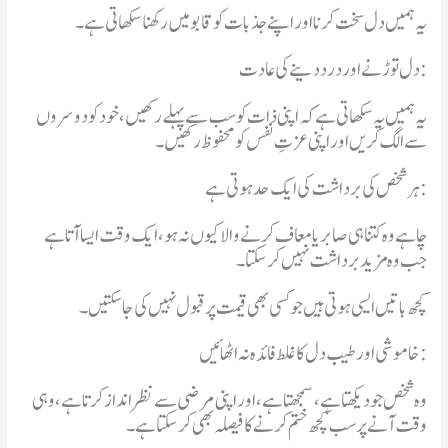
یہ ہمیں دل سخت کرنا اور اپنے جذبات کو قابو میں رکھنا سکھاتی ہے۔
دل توڑنے اور درد دینے کی عادت:
یہ ہمیں یہ سکھاتی ہے کہ اپنی ذات کو سب سے پہلے رکھیں، خود کو دوسروں
سے الگ کریں اور اپنی عزتِ نفس کو محفوظ رکھیں۔
ہر شخص کی برداشت کی ایک حد ہوتی ہے:
چاہے وہ کتنا ہی صابر یا معاف کرنے والا کیوں نہ ہو، ایک وقت ایسا آتا ہے
جب وہ مزید برداشت نہیں کر سکتا۔
کچھ باتیں ایسی ہوتی ہیں جو کسی بھی قیمت پر قبول نہیں کی جا سکتیں۔
خاموشی اور طیب دل کا غلط فائدہ نہ اٹھائیں:
وہ شخص جو دیکھتا ہے، سمجھتا ہے، اور اپنی مرضی سے نظرانداز کرتا ہے، وہی
وقت آنے پر سب کچھ ختم کرنے کا فیصلہ بھی کر سکتا ہے۔