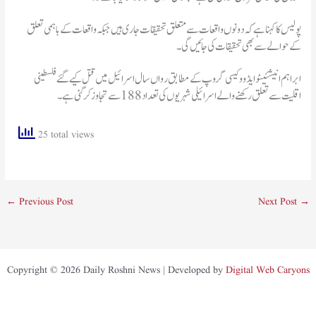
پولیس کا کہنا ہے کہ دونوں واقعات سے متعلق تحقیقات جاری ہیں جبکہ واقعات کے باہمی تعلق
کے حوالے سے بھی تحقیقات کی جائیں گی۔
ابراہم انیشئیٹو ایڈووکیسی گروپ کے مطابق رواں سال اسرائیل میں قتل کیے گئے فلسطینی
اقلیت سے تعلق رکھنے والے اسرائیلی شہریوں کی تعداد 188 سے تجاوز کر گئی ہے۔
25 total views
←
Previous Post
Next Post
→
Copyright © 2026 Daily Roshni News | Developed by
Digital Web Caryons