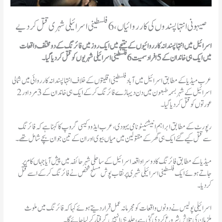
صیہونی انتہا پسندوں کی کارروائیاں، 6 فلسطینی اسرائیلی شہری قتل کردیے
اسرائیل میں انتہاپسندانہ کارروائیوں کے نتیجے میں ایک روز میں فائرنگ کے دو مختلف واقعات
میں ایک ہی خاندان کے 5 افراد سمیت 6 فلسطینی اسرائیلی شہریوں کو قتل کردیا گیا۔
عرب میڈیا کے مطابق اسرائیل میں آباد فلسطینی اقلیتوں کے خلاف انتہاپسندانہ کارروائی میں شمالی
اسرائیل کے شہر بسمہ طبعون میں دن دیہاڑے فائرنگ کرکے ایک ہی خاندان کے 3 مرد اور 2
عورتوں کو قتل کردیا گیا۔
رپورٹ کے مطابق ابراہم انیشئیٹو نامی یہودی، عرب ایڈووکیسی گروپ کا کہنا ہے کہ فائرنگ
سے قتل کیے گئے ایک ہی گھر کے مقتولین میں میاں بیوی اور ان کے تین جوان بچے شامل تھے۔
میڈیا کے مطابق فائرنگ کا دوسرا واقعہ اسرائیل کے ساحلی شہر حائفہ میں پیش آیا جہاں کام پر
جاتے ہوئے ایک فلسطینی اسرائیلی شہری پر نقاب پوش مسلح شخص نے فائرنگ کرکے اسے قتل
کردیا۔
اسرائیلی پولیس نے دونوں واقعات کو مجرمانہ عمل قرار دیتے ہوئے کہا کہ فائرنگ میں ملوث
ملزمان کی تلاش شروع کردی گئی ہے، جلد ہی انہیں گرفتار کر لیا جائے گا۔