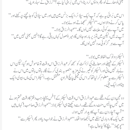
”بھئی اُدھار لے لو،پھر واپس کردینا، اس میں بُرائی کیا ہے ؟“رزاق نے سہارا دیا۔
”اس میں بُرائی یہ ہے کہ آپ ایک سپلائر ،ایک بزنس مین ہیں اور میں سپلائی کو جانچنے،پرکھنے اور
پاس کرنے والا ہوں۔“انسپکٹر سمجھاتے ہوئے بولا۔
”میں آپ سے کوئی رعایت نہیں لوں گا۔“عبدالرزاق بولا۔
”آپ نہ لیں ،لیکن میں تو زیر بار ہو جاؤں گا،میرا اُصول کہاں باقی رہے گا؟نہیں بھئی نہیں میں
آپ سے ہر گز کوئی مدد نہیں لوں گا۔
“انسپکٹر دوٹوک الفاظ میں بولا۔
انسپکٹر کے فیصلے اور معاملے کی نزاکت کو سمجھ کر عبدالرزاق اس وقت تو خاموش ہو گیا ،لیکن اس
نے ہار نہیں مانی اور انسپکٹر کو گھیرنے کی مزید منصوبہ بندی کرنے لگا۔باتوں باتوں میں اس نے
انسپکٹر سے یہ معلوم کر لیا تھا کہ اس کی فیملی پانچ افراد پر مشتمل ہے ۔انسپکٹر اس کی ماں ،بیوی،ایک
بیٹا اور ایک بیٹی۔
دو تین دن کے وقفے سے عبدالرزاق اس وقت انسپکٹر کے آفس پہنچا،جب دفتر کا وقت ختم ہونے
میں تیس چالیس منٹ رہ گئے تھے۔اسے دیکھتے ہی انسپکٹر بولا:”عبد الرزاق صاحب!کہاں ہیں
آپ؟چاردن سے آپ کا دیدار نہیں ہوا۔“
”میں ایک کاروباری مسئلے میں اُلجھاہوا تھا۔“عبدالرزاق نے جواب دیا اور پھر انسپکٹر سے
پوچھا:”بچے کا کیا حال ہے؟“