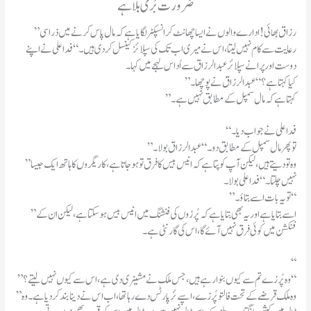
ضر ورت بُری بلا ہے
”رزاق بھائی !ادارے والوں نے ایسا چھانٹ کر انسپکٹر لگایا ہے کہ مال پاس کرنے میں ذراسی
رعایت سے کام نہیں لیتا،اس نے میری اب تک کی سپلائز کینسل کر دی ہیں۔“فدا علی نے اپنے
دوست اور پرانے سپلائر عبدالرزاق سے اُداس لہجے میں کہا۔
”کیا کہتا ہے ؟“عبدالرزاق نے پوچھا۔
”کہتا ہے کہ مال سمپل کے مطابق نہیں ہے ۔
“فدا علی نے جواب دیا۔
”تو پھر مال سمپل کے مطابق دو۔“عبدالرزاق بولا۔
”وہ تو دیتے ہیں ،لیکن آ پ کو پتا ہے کہ انیس بیس کا فرق تو ہو جاتا ہے ،کاریگروں کا ہاتھ ایک جیسا
نہیں چلتا۔“فدا علی بولا۔
”تو یہ بات اسے بتاؤ۔“
”اسے بتایا ہے اور یہ بھی بتایا ہے کہ پُرزوں کی فنشنگ میں انیس بیس ہو سکتا ہے ،لیکن ان کے
فنکشن میں کوئی فرق نہیں آئے گا ،اس کی گارنٹی ہے ۔
“
”وہ پُرزے تم سے کیوں بنوار ہے ہیں ،جس ملک نے مشینری دی ہے ،اس سے کیوں نہیں لیتے؟“
”وہ ملک قرضے کے تحت فالتو پُرزے ،اسپےئرپارٹس دے رہا تھا،اب اس نے دینا بند کر دیا ہے ۔وہ