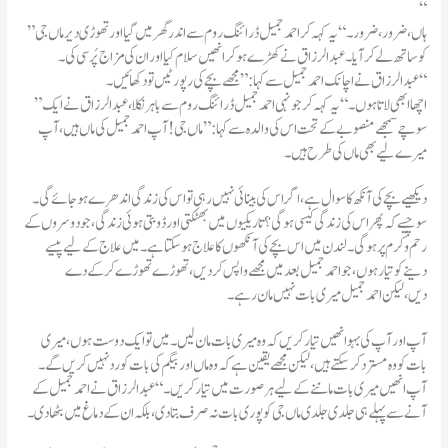
“
”ہاں،ضرور ،ضرور۔“یہ کہہ کر احمد جمیل ڈرائنگ روم سے اندر گھر میں گیا اور تھوڑی دیر ماں جی
کو ساتھ لے کر آیا۔عبدالرزاق نے کھڑے ہو کر انھیں سلام کیا اور ان کی مزاج پُرسی کی۔
عبدالرزاق نے اچانک احمد جمیل سے کہا:”مجھے بچے کی رپورٹیں تو دکھائیں۔“
”اچھا ابھی لاتا ہوں۔“یہ کہہ کر جونہی احمد جمیل ڈرائنگ روم سے باہر نکلا،عبدالرزاق نے ایک
سوچے سمجھے منصوبے کے تحت اس کی والدہ سے کہا:”ماں جی!آپ احمد جمیل کی ماں ہیں، آپ
میرے لیے بھی ماں کی طرح ہیں ۔
دیکھیے بچے کی آنکھ کا سوال ہے ،اگر اس کی بینائی نہیں رہی تو اس کی زندگی اندھرے ہو جائے گی۔
سوچیے کہ پھر اس کی زندگی کیسی ہو گی؟تاریکیوں میں بھٹکتی اور ڈوبتی ہوئی زندگی ،جو دوسروں کے
رحم وکرم پر ہوگی ۔لند ن میں اس بچے کی آنکھوں کا علاج ہو سکتاہے ۔میں علاج کے لیے پیسے
دینے کو تیارہوں ،جو احمد جمیل بعد میں مجھے واپس کردیں ،تھوڑے تھوڑے کرکے دے
دیں،لیکن احمد جمیل میری بات نہیں مان رہے ۔
آپ اور آپ کی بہو انھیں تیار کریں کہ وہ میری بات مان لیں۔میں تو ایک دوست ہوں،میری
بات کو وہ مسترد کر سکتے ہیں،لیکن مجھے یقین ہے کہ وہ ماں اور بیگم کی بات کورد نہیں کریں گے۔
آپ انھیں میری بات ماننے کے لیے ہر صورت میں تیار کریں۔“عبدالرزاق نے احمد جمیل کے
آنے سے پہلے ہی جلدی جلدی ماں جی کو پوری بات نہ صرف بتادی،بلکہ ان کے دماغ میں بٹھادی۔