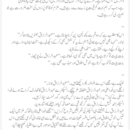
ڈالر میں کیش مانگتا ہے ۔ملز کے پاس ڈالر نہیں ہیں اور ڈالر میں اس کی قیمت بھی زیادہ ہوتی
ہے،جب کہ ہم بہت کم قیمت پرزے دے رہے ہیں۔ملزم کو فالتو پُرزوں کی سخت ضرورت ہے جو
ہم پوری کررہے ہیں۔
“
”اس کا مطلب ہے کہ وہ تم سے کچھ لین دین کرنا چاہتا ہے ۔“عبدالرزاق بھنویں چڑھا کر
بولا۔”ایسا بھی نہیں ہے بھائی !ہم نے یہ کوشش بھی کرکے دیکھ لی ہے،سخت ایمان دار ہے اور
اپنے کولیے دیے رکھتا ہے ۔“فداعلی نے بتایا۔
”بات چیت تو کرتا ہے یا اس میں بھی کنجوسی دکھاتا ہے ۔“عبدالرزاق نے پوچھا۔
”بات چیت تو خوب کرتا ہے،خوش اخلاق اور مہذب بھی ہے۔
“
“ٹھیک ہے ،مجھے اس سے ملواؤ۔پھر دیکھتے ہیں۔“عبدالرزاق بولا۔
اگلے دن فدا علی اور عبدالرزاق متعلقہ ملز پہنچے۔انسپکٹر سے عبدالرزاق کا تعارف کراتے ہوئے فدا
علی نے کہا:”یہ رزاق بھائی ہیں بڑے بزنس مین اور گورنمنٹ سپلائرہیں۔“
انسپکٹر احمد جمیل نے رزاق سے گرمجوشی سے مصافحہ کیا اور بیٹھے کا اشارہ دیا۔
عبدالرزاق نے بیٹھتے ہی انسپکٹر کی تعریفیں شروع کر دیں:”مجھے فدا علی بتا رہا تھا کہ ملز میں ایک
نفیس،خوش اخلاق اور با اُصول افسر تعینات ہوئے ہیں جو شکل سے ہی خاندانی آدمی لگتے ہیں،اس
نے آپ کی اتنی تعریفیں کیں کہ مجھے آپ سے ملنے کا اشتیاق ہوا اور میں بے اختیار کھنچاچلا آیا۔