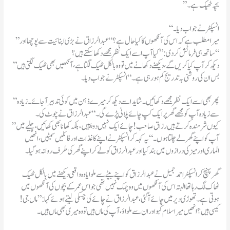
”بچہ ٹھیک ہے ۔
“انسپکٹر نے جواب دیا۔
”میرامطلب ہے کہ اس کی آنکھوں کا کیا حا ل ہے؟“عبدا لرزاق نے بڑی اپنائیت سے پوچھا اور
ساتھ ہی فرمائش کردی:”کیا آپ اسے ایک نظر مجھے دکھا سکتے ہیں؟“
”دیکھ کر آپ کیا کریں گے ،دیکھنے دکھانے میں تو وہ بالکل ٹھیک لگتا ہے ،آنکھیں بھی ٹھیک لگتی ہیں
بس ان کی روشنی بہ تدریج کم ہورہی ہے ۔“انسپکٹر نے جواب دیا۔
”پھر بھی اسے ایک نظر مجھے دکھائیں۔شاید اسے دیکھ کر میرے ذہن میں کوئی تدبیر آجائے۔زیادہ
سے زیادہ آپ کو مجھے گھر پر ایک کپ چائے پلانی پڑے گی۔“عبدالرزاق نے چوٹ کی۔
”کیوں شرمندہ کرتے ہیں رزاق صاحب!چائے ایک نہیں دو پییں،بلکہ کھانا بھی کھائیں،چلیے میں
آپ کو اپنے گھر لے چلتا ہوں۔“یہ کہہ کر انسپکٹر نے اپنے کاغذات اور فائلیں سمیٹیں ،انھیں
الماری اور میز کی درازوں میں بند کیا اور عبدالرزاق کو لے کر اپنے گھر کی طرف روانہ ہو گیا۔
گھر پہنچ کر انسپکٹر احمد جمیل نے عبدالرزاق کو اپنے بیٹے سے ملوایا وہ واقعی دیکھنے میں بالکل ٹھیک
ٹھاک لگ رہا تھا البتہ اس کی آنکھوں میں وہ چمک نہیں تھی جو اس عمر کے بچوں کی آنکھوں میں
ہوتی ہے ۔تھوڑی دیر میں چائے آگئی ،عبدالرزاق نے چائے کی چسکی لیتے ہوئے کہا:”ماں جی!
کیسی ہیں؟انھیں میرا سلام کہو اور ان سے ملواؤ،آپ کی ماں ہیں تو وہ میری بھی ماں ہیں۔