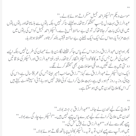
“
”موسٹ ویلکم“انسپکٹر احمد جمیل مسکراتے ہوئے بولے۔
عبدالرزاق بہت دل چسپ گفتگو کرتا تھا۔وہ لطیفے سنا کر نہیں ،بلکہ باتوں سے ہنساتا تھا اور باتوں باتوں
میں ہی ایسی بات کرجاتا تھا کہ آدمی بے ساختہ ہنس پڑے۔انسپکٹر احمد جمیل کو اس کی باتوں میں
بہت مزہ آیا۔وہ اس کے ایک ایک جملے پر بے ساختہ قہقہہ بلند کرتا اور محظوظ ہوتا رہا۔
پھر ہوا یوں عبدالرزاق روزانہ اس کے پاس جا کر بیٹھنے لگا،بن بلائے مہمان کی طرح نہیں،بلکہ ایسے
مہمان کی طرح جس کی آمد کا کا خود انسپکٹر انتظار کرتا تھا۔رفتہ رفتہ عبدالرزاق اور انسپکٹر کی ملاقاتیں
دوستی میں بدلنے لگیں۔وہ نجی معاملات پر بھی گفتگو کرنے لگے۔
ایک دن انسپکٹر نے عبدالرزاق سے کہا:”رزاق صاحب!میرا بیٹا جس کی عمر 8سال ہے ،اس کی
بینائی روز بہ روزکم ہو رہی ہے ،بہت علاج کرائے ،کوئی افاقہ نہیں ہورہا ،آئی اسپیشلسٹ کہتے ہیں
کہ اس کا علاج لندن میں ہی ہو سکتا ہے ۔
“
”توعلاج کے لیے لندن لے جاؤ۔“عبدالرزاق برجستہ بولا۔
”لندن میں علاج کرانے کے لیے میرے پاس پیسے نہیں ہیں۔“انسپکٹر بے چارگی سے بولا۔
”پیسے مجھ سے لے لو۔“عبدالرزاق نے پیش کش کی۔
”میں اور آپ سے پیسے لوں ،توبہ توبہ۔انسپکٹر کانوں پرہاتھ لگاتے ہوئے بولا۔