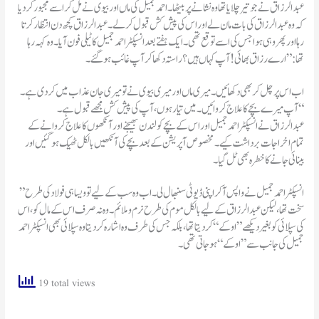
عبدالرزاق نے جو تیر چلایا تھا وہ نشانے پر بیٹھا۔احمد جمیل کی ماں اور بیوی نے مل کر اسے مجبور کرد یا
کہ وہ عبدالرزاق کی بات مان لے اور اس کی پیش کش قبول کرلے۔عبدالرزاق کچھ دن انتظار کرتا
رہا اور پھر وہی ہوا جس کی اسے توقع تھی۔ایک ہفتے بعد انسپکٹر احمد جمیل کا ٹیلی فون آیا۔وہ کہہ رہا
تھا:”ارے رزاق بھائی!آپ کہاں ہیں؟راستہ دکھا کر آپ غائب ہو گئے۔
اب اس پر چل کر بھی دکھائیں۔میری ماں اور میری بیوی نے تو میری جان عذاب میں کردی ہے ۔
آپ میرے بچے کا علاج کروائیں۔میں تیار ہوں،آپ کی پیش کش مجھے قبول ہے۔“
عبدالرزاق نے انسپکٹر احمد جمیل اور اس کے بچے کو لندن بھیجنے اور آنکھوں کا علاج کروانے کے
تمام اخراجات برداشت کیے۔مخصوص آپریشن کے بعدبچے کی آنکھیں بالکل ٹھیک ہو گئیں اور
بینائی جانے کا خطرہ بھی ٹل گیا۔
”انسپکٹر احمد جمیل نے واپس آکر اپنی ڈیوٹی سنبھال لی۔اب وہ سب کے لیے تو ویسا ہی فولاد کی طرح
سخت تھا،لیکن عبدالرزاق کے لیے بالکل موم کی طرح نرم وملائم ۔وہ نہ صرف اس کے مال کو ،اس
کی سپلائی کو بغیر دیکھے”اوکے“کر دیتا تھا ،بلکہ جس کی طرف وہ اشارہ کردیتا وہ سپلائی بھی انسپکٹر احمد
جمیل کی جانب سے ”اوکے“ہوجاتی تھی۔
19 total views