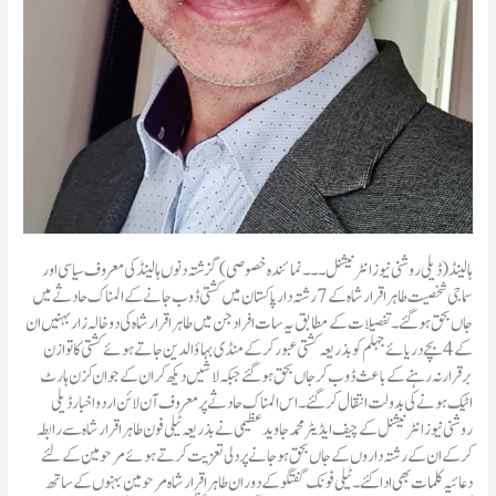
ہالینڈ(ڈیلی روشنی نیوز انٹرنیشنل۔۔۔نمائندہ خصوصی) گزشتہ دنوں ہالینڈ کی معروف سیاسی اور
سماجی شخصیت طاہر اقرار شاہ کے7رشتہ دار پاکستان میں کشتی ڈوب جانے کے المناک حادثے میں
جاں بحق ہو گئے۔ تفصیلات کے مطابق یہ سات افراد جن میں طاہر اقرار شاہ کی دو خالہ زار بہنیں ان
کے 4بچے دریائے جہلم کو بذریعہ کشتی عبور کرکے منڈی بہاؤ الدین جاتے ہوئے کشتی کا توازن
برقرار نہ رہنے کے باعث ڈوب کر جاں بحق ہو گئے جبکہ لاشیں دیکھ کر ان کے جوان کزن ہارٹ
اٹیک ہونے کی بدولت انتقال کر گئے۔ اس المناک حادثے پر معروف آن لائن اردو اخبار ڈیلی
روشنی نیوز انٹرنیشنل کے چیف ایڈیٹر محمد جاوید عظیمی نے بذریعہ ٹیلی فون طاہر اقرار شاہ سے رابطہ
کرکے ان کے رشتہ داروں کے جاں بحق ہو جانے پر دلی تعزیت کرتے ہوئے مرحومین کے لئے
دعائیہ کلمات بھی ادا کئے۔ ٹیلی فونک گفتگو کے دوران طاہر اقرار شاہ مرحومین بہنوں کے ساتھ