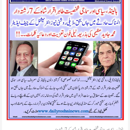
ہالینڈ، سیاسی اور سماجی شخصیت طاہر اقرار شاہ کے 7رشتہ دار