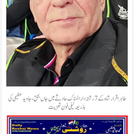
طاہر اقرار شاہ کے 7رشتہ دار المناک حادثے میں جاں بحق، جاوید عظیمی کی
بذریعہ ٹیلی فون تعزیت