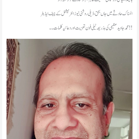
المناک حادثے میں جاں بحق، ڈیلی روشنی نیوز انٹرنیشنل کے چیف ایڈیٹر
محمد جاوید عظیمی کی بذریعہ ٹیلی فون تعزیت اورد عائیہ کلمات۔۔!!