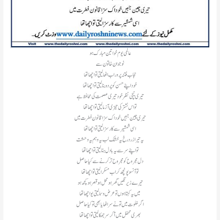
عالمی یوم خواتین مبارک ہو
نوجوان خاتون سے
حجاب فتنہ پرور اب اٹھا لیتی تو اچھا تھا
خود اپنے حسن کو پردہ بنا لیتی تو اچھا تھا
تیری نیچی نظر خود تیری عصمت کی محافظ ہے
تو اس نشتر کی تیزی آزما لیتی تو اچھا تھا
تیری چین جبیں خود اک سزا قانون فطرت میں
اسی شمشیر سے کار سزا لیتی تو اچھا تھا
یہ تیرا زرد رخ یہ خشک لب یہ وہم یہ وحشت
تو اپنے سر سے یہ بادل ہٹا لیتی تو اچھا تھا
دل مجروح کو مجروح تر کرنے سے کیا حاصل
تو آنسو پونچھ کر اب مسکرا لیتی تو اچھا تھا
تیرے زیر نگیں گھر ہو محل ہو قصر ہو کچھ ہو
میں یہ کہتا ہوں تو عرض و سما لیتی یو اچھا تھا
اگر خلوت میں تو نے سر اٹھایا بھی تو کیا حاصل
بھری محفل میں آ کر سر جھکا لیتی تو اچھا تھا