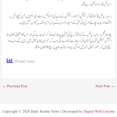
راجہ ریاض کا کہنا تھا کہ الیکشن لڑنا اور الیکشن کے دن کی ڈائنامکس بہت ہی اہم ہیں جن کیلئے تجربہ،
وقت اور پیسہ چاہئے اور پی ٹی آئی کے امیدواروں کے پاس اس دفعہ یہ تینوں نہیں ہیں۔
چند ماہ قبل، راجہ ریاض نے کہا تھا کہ پی ٹی آئی پر پابندی عائد کر دی جائے گی اور اس کا انتخابی نشان بلا
الیکشن کمیشن آف پاکستان فہرست سے ہٹا دے گی جب کہ عمران خان جیل میں رہیں گے، اب وہ
کہتے ہیں کہ صورتحال تبدیل ہو گئی ہے اور بیلٹ پیپر پر بلے کا نشان ہوگا۔
20 total views
←
Previous Post
Next Post
→
Copyright © 2026 Daily Roshni News | Developed by
Digital Web Caryons