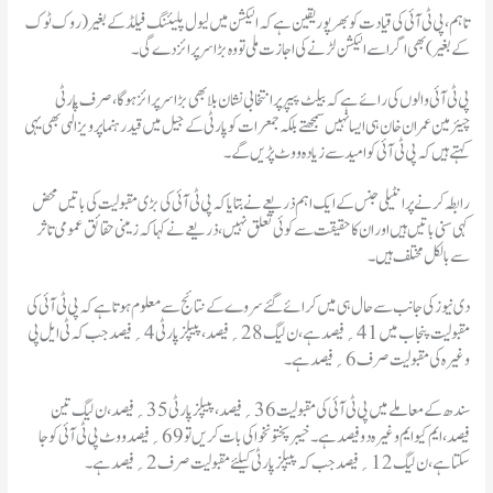
تاہم، پی ٹی آئی کی قیادت کو بھرپور یقین ہے کہ الیکشن میں لیول پلیئنگ فیلڈ کے بغیر (روک ٹوک
کے بغیر) بھی اگر اسے الیکشن لڑنے کی اجازت ملی تو وہ بڑا سرپرائز دے گی۔
پی ٹی آئی والوں کی رائے ہے کہ بیلٹ پیپر پر انتخابی نشان بلا بھی بڑا سرپرائز ہوگا، صرف پارٹی
چیئرمین عمران خان ہی ایسا نہیں سمجھتے بلکہ جمعرات کو پارٹی کے جیل میں قید رہنما پرویز الٰہی بھی یہی
کہتے ہیں کہ پی ٹی آئی کو امید سے زیادہ ووٹ پڑیں گے۔
رابطہ کرنے پر انٹیلی جنس کے ایک اہم ذریعے نے بتایا کہ پی ٹی آئی کی بڑی مقبولیت کی باتیں محض
کہی سنی باتیں ہیں اور ان کا حقیقت سے کوئی تعلق نہیں، ذریعے نے کہا کہ زمینی حقائق عمومی تاثر
سے بالکل مختلف ہیں۔
دی نیوز کی جانب سے حال ہی میں کرائے گئے سروے کے نتائج سے معلوم ہوتا ہے کہ پی ٹی آئی کی
مقبولیت پنجاب میں 41؍ فیصد ہے، ن لیگ 28؍ فیصد، پیپلز پارٹی 4؍ فیصد جب کہ ٹی ایل پی
وغیرہ کی مقبولیت صرف 6؍ فیصد ہے۔
سندھ کے معاملے میں پی ٹی آئی کی مقبولیت 36؍ فیصد، پیپلز پارٹی 35؍ فیصد، ن لیگ تین
فیصد، ایم کیو ایم وغیرہ دو فیصد ہے۔ خیبر پختونخوا کی بات کریں تو 69؍ فیصد ووٹ پی ٹی آئی کو جا
سکتا ہے، ن لیگ 12؍ فیصد جب کہ پیپلز پارٹی کیلئے مقبولیت صرف 2؍ فیصد ہے۔