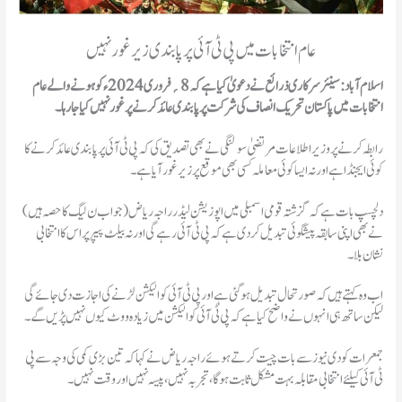
عام انتخابات میں پی ٹی آئی پر پابندی زیر غور نہیں
اسلام آباد: سینئر سرکاری ذرائع نے دعویٰ کیا ہے کہ 8؍ فروری 2024ء کو ہونے والے عام
انتخابات میں پاکستان تحریک انصاف کی شرکت پر پابندی عائد کرنے پر غور نہیں کیا جا رہا۔
رابطہ کرنے پر وزیر اطلاعات مرتضیٰ سولنگی نے بھی تصدیق کی کہ پی ٹی آئی پر پابندی عائد کرنے کا
کوئی ایجنڈا ہے اور نہ ایسا کوئی معاملہ کسی بھی موقع پر زیر غور آیا ہے۔
دلچسپ بات ہے کہ گزشتہ قومی اسمبلی میں اپوزیشن لیڈر راجہ ریاض (جو اب ن لیگ کا حصہ ہیں)
نے بھی اپنی سابقہ پیشگوئی تبدیل کردی ہے کہ پی ٹی آئی رہے گی اور نہ بیلٹ پیپر پر اس کا انتخابی
نشان بلا۔
اب وہ کہتے ہیں کہ صورتحال تبدیل ہوگئی ہے اور پی ٹی آئی کو الیکشن لڑنے کی اجازت دی جائے گی
لیکن ساتھ ہی انہوں نے واضح کیا ہے کہ پی ٹی آئی کو الیکشن میں زیادہ ووٹ کیوں نہیں پڑیں گے۔
جمعرات کو دی نیوز سے بات چیت کرتے ہوئے راجہ ریاض نے کہا کہ تین بڑی کمی کی وجہ سے پی
ٹی آئی کیلئے انتخابی مقابلہ بہت مشکل ثابت ہوگا، تجربہ نہیں، پیسہ نہیں اور وقت نہیں۔