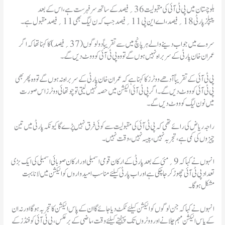
بلوچستان میں پی ٹی آئی کی مقبولیت 36؍ فیصد کے ساتھ سرفہرست ہے، اس کے بعد
پیپلزپارٹی 18؍ فیصد، اے این پی 11؍ فیصد جب کہ ن لیگ بھی 11؍ فیصد مقبول ہے۔
سروے میں جواب دینے والے ہر پانچ میں سے تقریباً دو لوگوں (37؍ فیصد) کا کہنا تھا کہ اگر
عمران خان پارٹی کے سربراہ نہیں ہوں گے تو وہ پی ٹی آئی کو ووٹ دیں گے۔
پی ٹی آئی کے تقریباً آدھے ووٹرز کا کہنا ہے کہ عمران خان پارٹی کے سربراہ نہ ہوں گے تو وہ پھر بھی
پی ٹی آئی کو ووٹ دیں گے۔ اگر پی ٹی آئی الیکشن میں حصہ نہیں لیتی تو چوتھائی ووٹرز اس صورت
میں نون لیگ کو ووٹ دیں گے۔
راجہ ریاض کی رائے تھی کہ پی ٹی آئی کی مقبولیت سے کوئی فرق نہیں پڑے گا کیونکہ پارٹی میں تین
چیزوں کی کمی ہے، تجربہ نہیں، پیسہ نہیں، وقت نہیں۔
انہوں نے کہا کہ 9؍ مئی کے بعد پارٹی کے ارکان قومی اسمبلی اور ارکان صوبائی اسمبلی کی ایک بڑی
تعداد پی ٹی آئی چھوڑ کر جا چکی ہے اور اب پارٹی کیلئے مناسب امیدواروں کو الیکشن میں لانا بہت
مشکل ہوگا۔
انہوں نے کہا کہ جن لوگوں کو الیکشن کیلئے ٹکٹ دیا جائے گا ان کے پاس الیکشن کا تجربہ ہوگا اور نہ ان
کے پاس الیکشن مہم چلانے اور ووٹروں تک پہنچنے کیلئے وقت، ماضی کے برعکس، پی ٹی آئی کو فنڈز کے