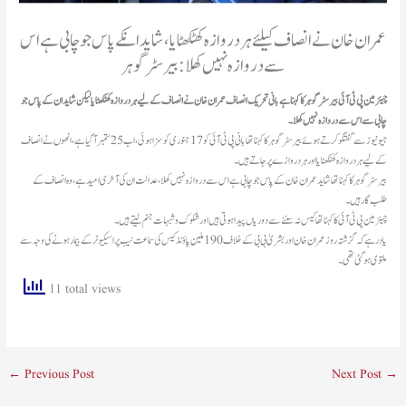
عمران خان نے انصاف کیلئے ہر دروازہ کھٹکھٹایا، شاید انکے پاس جو چابی ہے اس
سے دروازہ نہیں کھلا: بیرسٹر گوہر
چیئرمین پی ٹی آئی بیرسٹر گوہر کا کہنا ہے بانی تحریک انصاف عمران خان نے انصاف کے لیے ہر دروازہ کھٹکھٹایا لیکن شاید ان کے پاس جو
چابی سے اس سے دروازہ نہیں کھلا۔
جیو نیوز سے گفتگو کرتے ہوئے بیرسٹر گوہر کا کہنا تھا بانی پی ٹی آئی کو 17 جنوری کو سزا ہوئی، اب 25 ستمبر آگیا ہے، انھوں نے انصاف
کے لیے ہر دروازہ کھٹکھٹایا اور ہر دروازے پر جاتے ہیں۔
بیرسٹر گوہر کا کہنا تھا شاید عمران خان کے پاس جو چابی ہے اس سے دروازہ نہیں کھلا، عدالت ان کی آخری امید ہے، وہ انصاف کے
طلب گار ہیں۔
چیئرمین پی ٹی آئی کا کہنا تھا کیس نہ سننے سے دوریاں پیدا ہوتی ہیں اور شکوک و شبہات جنم لیتے ہیں۔
یاد رہے کہ گزشتہ روز عمران خان اور بشریٰ بی بی کے خلاف 190 ملین پاؤنڈ کیس کی سماعت نیب پراسیکیوٹر کے بیمار ہونے کی وجہ سے
ملتوی ہو گئی تھی۔
11 total views
←
Previous Post
Next Post
→