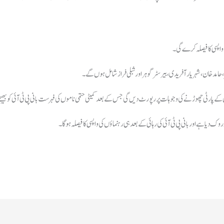
 حامد خان، شہریار آفریدی، بیرسٹر گوہر اور شبلی فراز شامل ہوں گے۔
ان کے پارٹی چھوڑنےکی وجوہات پر رپورٹ دیں گی جس کے بعد کمیٹی حتمی ناموں کی فہرست بانی پی ٹی آئی کو بھی
روک دیا ہے اور بانی پی ٹی آئی کی رہائی کے بعد ہی رہنماؤں کی واپسی کا فیصلہ ہوگا۔