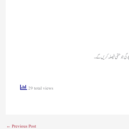
جےگی جو حتمی فیصلہ کریں گے۔
29 total views
←
Previous Post