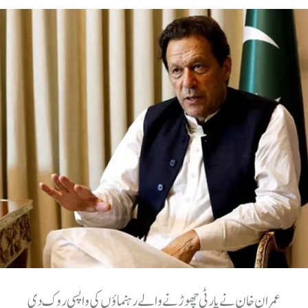
عمران خان نے پارٹی چھوڑنے والے رہنماؤں کی واپسی روک دی