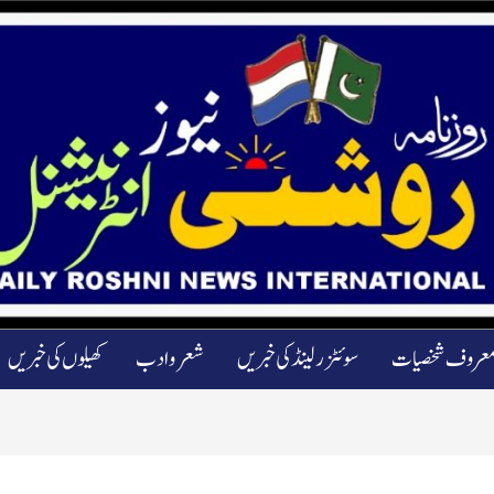
عروف شخصیات
سوئٹزرلینڈ کی خبریں
شعرو ادب
کھیلوں کی خبریں