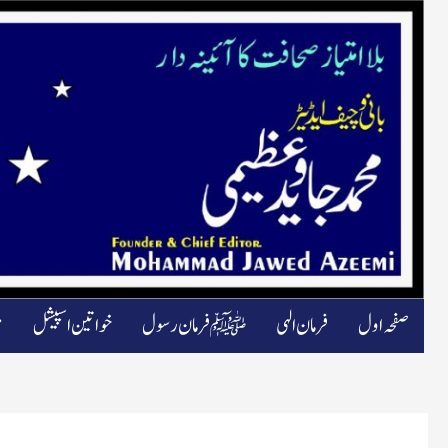
صفحہ اول
فرمان الہی
ﷺ فرمان رسول
خواتین اسپیشل
م