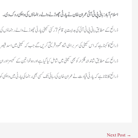
ذرائع کے مطابق بانی پی ٹی آئی کی ہدایت پرقائم 7 رکنی کمیٹی پارٹی چھوڑنے والے رہنماؤں کی واپسی کا فیصلہ کرے گی۔
ذرائع کا کہنا ہےکہ اس کمیٹی کی سربراہی شاہ محمود قریشی کریں گے جب کہ کمیٹی میں اسد قیصر،
ذرائع کے مطابق شاندانہ گلزار کو بھی کمیٹی میں شامل کیا گیا ہے اور وہ خواتین کےکیسز اور 
ذرائع کا بتانا ہے کہ پارٹی قیادت نے عمران خان کی رہائی تک کسی بھی رہنما کی پارٹی میں واپسی کو 
Next Post
→