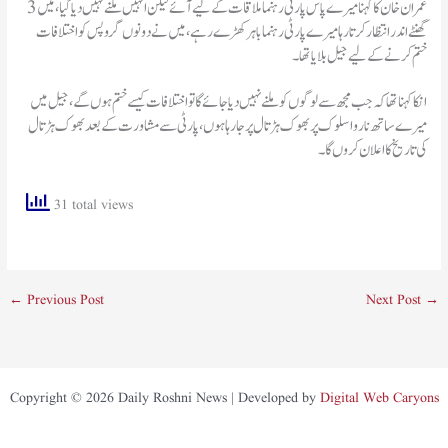
عمران خان کا کہنا میرے پاس پارٹی رہنما ملاقات کے لیے آئے لیکن انہیں ملنے نہیں دیا گیا، میں 3
گھنٹے اندر انتظار کرتا رہا میرے پارٹی رہنما باہر کھڑے رہے، میں نے دونوں گروپس کو اختلافات
ختم کرنے کےلیے جیل بلایا تھا۔
انکا کہنا تھا کہ جب مجھ سے لوگوں کو ملنے نہیں دیا جائے گا تو اختلافات کیسے ختم ہوں گے، جیل میں
میرے ساتھ ناروا سلوک پر بھوک ہڑتال پر جارہا ہوں، پارٹی سے مشاورت کے بعد بھوک ہڑتال
کی تاریخ کا اعلان کروں گا۔
31 total views
←
Previous Post
Next Post
→
Copyright © 2026 Daily Roshni News | Developed by
Digital Web Caryons