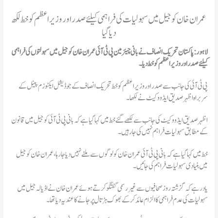
عمران خان کو جیل میں سہولیات کی فراہمی کیلئے صدر اور وزیراعظم کو خط لکھ
دیا گیا
لاہور: پاکستان تحریک انصاف نے بانی چیئرمین پی ٹی آئی عمران خان کو جیل میں سہولتوں کی فراہمی
کیلئے صدر اور وزیراعظم کو خط دیا۔
پی ٹی آئی کی جانب سے صدر اور وزیراعظم کو خط تحریک انصاف کے جوڈیشل ایکٹوزم پینل کے
سربراہ اظہر صدیق ایڈووکیٹ نے لکھا۔
اظہر صدیق ایڈووکیٹ کی جانب سے لکھے گئے خط میں کہا گیا ہے کہ بانی پی ٹی آئی کو جیل میں قانون
کے مطابق سہولیات فراہم نہیں کی جا رہیں۔
خط میں کہا گیا ہے کہ بانی پی ٹی آئی عمران خان کو لوگوں سے ملنے نہیں دیا جا رہا، عمران خان کو جیل
میں بنیادی سہولیات فراہم کی جائیں۔
یاد رہے کہ گزشتہ روز صحافیوں سے غیر رسمی گفتگو کرتے ہوئے عمران خان نے اڈیالہ جیل میں
سہولیات کی عدم فراہمی کا الزام عائد کر کے بھوک ہڑتال پر جانے کا عندیہ دیا تھا۔