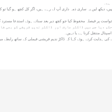
 ہے۔
ھیں، دیکھ لیں یہ ساری ذمہ داری آپ لے رہے ہیں، اگر کل کچھ ہو گیا تو ک
است پر فیصلہ محفوظ کیا جو کچھ دیر بعد سناتے ہوئے استدعا مسترد 
کم دیا جس میں ڈاکٹر عارف اور ڈاکٹر ندیم قریشی کو بھی شام
سپتال منتقل کرنا ہے یا نہیں۔
نے کی ہدایت کرتے ہوئے کہا کہ ڈاکڑ ندیم قریشی فیملی کے ساتھ رابطے م