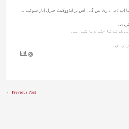
یا آپ ذمہ داری لیں گے ، اس پر ایڈووکیٹ جنرل ایاز شوکت نے
کردی۔
ل کرنے کا حکم دیا گیا ہے۔
یں رہیں۔
←
Previous Post