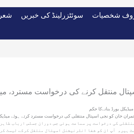
وف شخصیات
سوئٹزرلینڈ کی خبریں
شعرو
تال منتقل کرنے کی درخواست مسترد، میڈی
ڈیکل بورڈ بنانےکا حکم
 عمران خان کو نجی اسپتال منتقلی کی درخواست مسترد کرتے ہوئے میڈیکل 
نتقلی کی درخواست پر سماعت ہوئی جس دوران جسٹس ارباب طاہر 
 ہیں، آپ ان کو شفا انٹرنیشنل اسپتال منتقل کرکے ٹیسٹ کرل