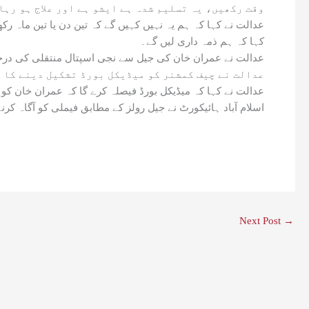
وقت رکھیں، یہ تسلیم شدہ ہے ایشو ہے اور علاج ہو رہا
عدالت نے کہا کہ ہم یہ نہیں کہیں گے کہ تین دن یا تین ماہ رک
کہا کہ ہم ذمہ داری لیں گے۔
عدالت نے عمران خان کی جیل سے نجی اسپتال منتقلی کی درخو
عدالت نے چیف کمشنر کو میڈیکل بورڈ تشکیل دینے کا ح
عدالت نے کہا کہ میڈیکل بورڈ فیصلہ کرے گا کہ عمران خان کو ا
اسلام آباد ہائیکورٹ نے جیل رولز کے مطابق فیملی کو آگاہ کر
Next Post
→