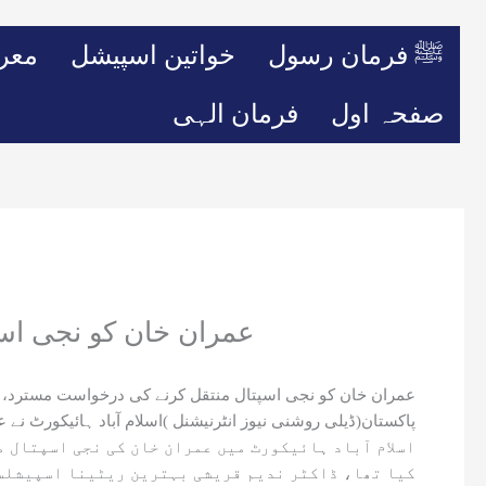
ﷺ فرمان رسول
خواتین اسپیشل
معر
صفحہ اول
فرمان الہی
عمران خان کو نجی اسپ
عمران خان کو نجی اسپتال منتقل کرنے کی درخواست مسترد، می
پاکستان(ڈیلی روشنی نیوز انٹرنیشنل )اسلام آباد ہائیکورٹ نے
اسلام آباد ہائیکورٹ میں عمران خان کی نجی اسپتال م
کیا تھا، ڈاکٹر ندیم قریشی بہترین ریٹینا اسپیشلسٹ