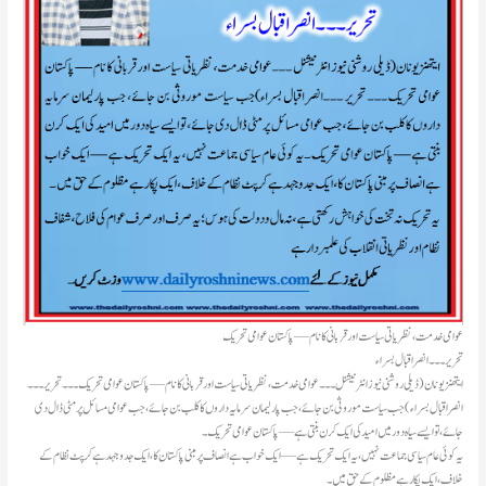
عوامی خدمت، نظریاتی سیاست اور قربانی کا نام — پاکستان عوامی تحریک
تحریر ۔۔۔انصر اقبال بسراء
ایتھنزیونان(ڈیلی روشنی نیوز انٹرنیشنل ۔۔۔ عوامی خدمت، نظریاتی سیاست اور قربانی کا نام — پاکستان عوامی تحریک۔۔۔ تحریر ۔۔۔
انصر اقبال بسراء)جب سیاست موروثی بن جائے، جب پارلیمان سرمایہ داروں کا کلب بن جائے، جب عوامی مسائل پر مٹی ڈال دی
جائے، تو ایسے سیاہ دور میں امید کی ایک کرن بنتی ہے — پاکستان عوامی تحریک۔
یہ کوئی عام سیاسی جماعت نہیں، یہ ایک تحریک ہے — ایک خواب ہے انصاف پر مبنی پاکستان کا، ایک جدوجہد ہے کرپٹ نظام کے
خلاف، ایک پکار ہے مظلوم کے حق میں۔