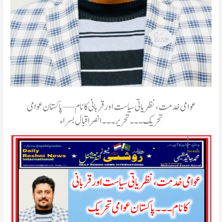
عوامی خدمت، نظریاتی سیاست اور قربانی کا نام — پاکستان عوامی
تحریک۔۔۔تحریر ۔۔۔انصر اقبال بسراء