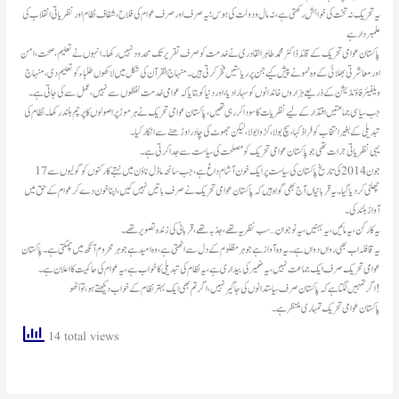
یہ تحریک نہ تخت کی خواہش رکھتی ہے، نہ مال و دولت کی ہوس؛ یہ صرف اور صرف عوام کی فلاح، شفاف نظام اور نظریاتی انقلاب کی
علمبردار ہے
پاکستان عوامی تحریک کے قائد ڈاکٹر محمد طاہرالقادری نے خدمت کو صرف تقریر تک محدود نہیں رکھا۔ انہوں نے تعلیم، صحت، امن
اور معاشرتی بھلائی کے وہ نمونے پیش کیے جن پر ریاستیں فخر کرتی ہیں۔ منہاج القرآن کی شکل میں لاکھوں طلباء کو تعلیم دی، منہاج
ویلفیئر فاؤنڈیشن کے ذریعے ہزاروں خاندانوں کو سہارا دیا، اور دنیا کو بتایا کہ عوامی خدمت لفظوں سے نہیں، عمل سے کی جاتی ہے۔
جب سیاسی جماعتیں اقتدار کے لیے نظریات کا سودا کر رہی تھیں، پاکستان عوامی تحریک نے ہر موڑ پر اصولوں کا پرچم بلند رکھا۔ نظام کی
تبدیلی کے بغیر انتخاب کو فراڈ کہا، سچ بولا، کڑوا بولا، لیکن جھوٹ کی چادر اوڑھنے سے انکار کیا۔
یہی نظریاتی جرات تھی جو پاکستان عوامی تحریک کو مصلحت کی سیاست سے جدا کرتی ہے۔
17 جون 2014 کی تاریخ پاکستان کی سیاست پر ایک خون آشام داغ ہے، جب سانحہ ماڈل ٹاؤن میں نہتے کارکنوں کو گولیوں سے
چھلنی کر دیا گیا۔ یہ قربانیاں آج بھی گواہ ہیں کہ پاکستان عوامی تحریک نے صرف باتیں نہیں کیں، اپنا خون دے کر عوام کے حق میں
آواز بلند کی۔
یہ کارکن، یہ مائیں، یہ بہنیں، یہ نوجوان… سب نظریہ تھے، جذبہ تھے، قربانی کی زندہ تصویر تھے۔
یہ قافلہ اب بھی رواں دواں ہے۔ یہ وہ آواز ہے جو ہر مظلوم کے دل سے اٹھتی ہے، وہ امید ہے جو ہر محروم آنکھ میں چمکتی ہے۔ پاکستان
عوامی تحریک صرف ایک جماعت نہیں، یہ ضمیر کی بیداری ہے، یہ نظام کی تبدیلی کا خواب ہے، یہ عوام کی حاکمیت کا اعلان ہے۔
اگر تمہیں لگتا ہے کہ پاکستان صرف سیاستدانوں کی جاگیر نہیں، اگر تم بھی ایک بہتر نظام کے خواب دیکھتے ہو، تو اُٹھو!
پاکستان عوامی تحریک تمہاری منتظر ہے۔
14 total views